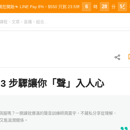
7
3
9
6
6
0
6
2
9
9
6
2
8
5
5
1
7
3
0
0
 LINE Pay 8%、$550 只到 23:59❗️
時
分
2
8
4
1
1
5
1
7
4
4
3
9
5
2
2
4
0
6
3
3
3 步驟讓你「聲」入人心
佩服嗎？一開課就爆滿的聲音訓練師周震宇，不藏私分享從理解、
，又能滋潤關係。