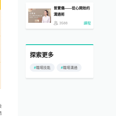
曾寶儀——從心開始的
溝通術
3588
課程
探索更多
#
職場技能
#
職場溝通
後
透