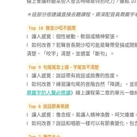
線上會議聆聽某些人發言時總是特別吃力？盤點 1
＊這部分很建議直接去聽課程，資深配音員周震宇
Top 10 聲音沙啞不圓潤
l 讓人感覺：個性被動、軟弱或精神緊張。
l 如何改善？若聲音長期沙啞可能是聲帶受損或閉
清楚、「咬字」清楚，並適當「斷句」。
Top 9 句尾尾音上揚、字尾音不清楚
l 讓人感覺：說話帶有挑逗或挑釁的態度。
l 如何改善？練習讓句尾的音階自然「降調」，並
周震宇的人聲必修課
》線上課程第二章的單元一做
Top 8 說話節奏單調
l 讓人感覺：像念經，易讓人精神渙散、呵欠連連
l 如何改善？說話和唱歌一樣可以有節奏變化，包