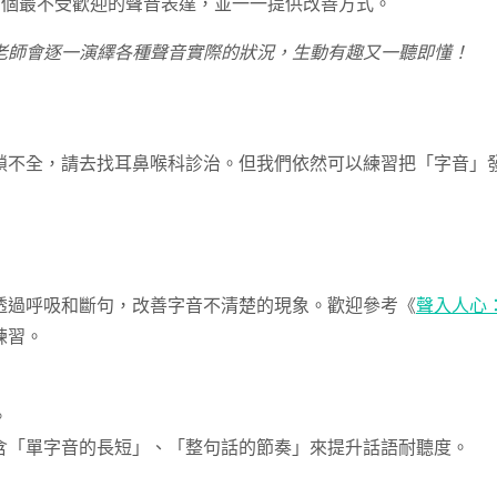
0 個最不受歡迎的聲音表達，並一一提供改善方式。
老師會逐一演繹各種聲音實際的狀況，生動有趣又一聽即懂！
鎖不全，請去找耳鼻喉科診治。但我們依然可以練習把「字音」
透過呼吸和斷句，改善字音不清楚的現象。歡迎參考《
聲入人心
練習。
。
含「單字音的長短」、「整句話的節奏」來提升話語耐聽度。