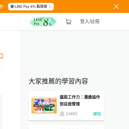
秒
🟢 LINE Pay 8% 點我領
登入/註冊
大家推薦的學習內容
遠距工作力：溝通協作
到自我管理
14882
課程