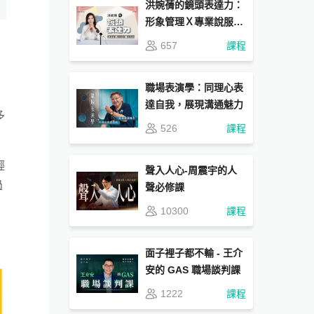
洪婉蒨的鏡頭表達力：
形象管理Ｘ專業說服Ｘ
實戰應用
657
課程
職場表演學：同理心表
達自我，展現溝通魅力
多
526
課程
輕
聲入人心-周震宇的人
過
聲必修課
10300
課程
面子裡子都不輸 - 王介
安的 GAS 職場談判課
1222
課程