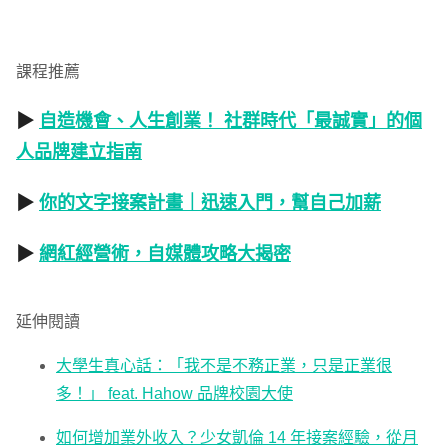
課程推薦
▶
自造機會、人生創業！ 社群時代「最誠實」的個
人品牌建立指南
▶
你的文字接案計畫｜迅速入門，幫自己加薪
▶
網紅經營術，自媒體攻略大揭密
延伸閱讀
大學生真心話：「我不是不務正業，只是正業很
多！」 feat. Hahow 品牌校園大使
如何增加業外收入？少女凱倫 14 年接案經驗，從月