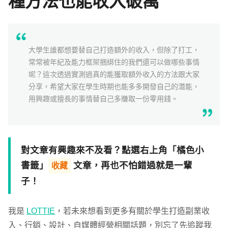
種方法也能收入破萬
學習補給
組合
大學生誰都想要替自己打造額外的收入，但除了打工，
直播
常常被年紀及能力框架捆綁住的我們還可以做哪些事情
呢？這次透過實測過真的能獲取額外收入的方法跟大家
文章
分享，希望大家在學生時期也能多多開發自己的潛能，
用興趣或擅長的事情替自己多賺取一份零用錢。
企業方案
對文章有興趣來不及看？點選右上角「橘色小
書籤」
文章，再也不怕錯過就是一輩
收藏
子！
我是
LOTTIE
，若未來想看到更多有關於學生打造副業收
入、行銷、設計、自媒體經營相關話題，別忘了先追蹤我