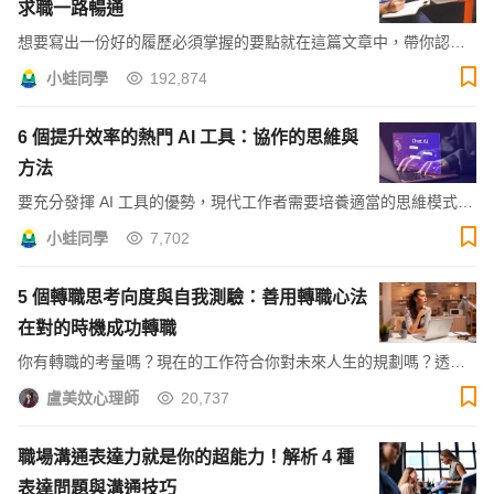
求職一路暢通
想要寫出一份好的履歷必須掌握的要點就在這篇文章中，帶你認識
履歷撰寫邏輯基本架構，還告訴你履歷加分項目，讓你的履歷具有
小蛙同學
192,874
專業性人資一看就愛上！
6 個提升效率的熱門 AI 工具：協作的思維與
方法
要充分發揮 AI 工具的優勢，現代工作者需要培養適當的思維模式
（MindSet），將 AI 工具視為協作夥伴，並善用其強大功能。本文
小蛙同學
7,702
將探討如何透過與 AI 工具協作提升工作效率，並推薦合適的工具。
5 個轉職思考向度與自我測驗：善用轉職心法
在對的時機成功轉職
你有轉職的考量嗎？現在的工作符合你對未來人生的規劃嗎？透過
五個轉職思考向度，檢視自己是否應該轉職，幫你抓到換工作的好
盧美妏心理師
20,737
時機！
職場溝通表達力就是你的超能力！解析 4 種
表達問題與溝通技巧