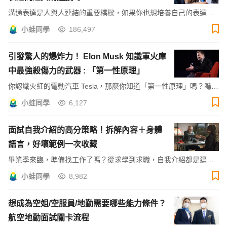
溝通表達是人與人連結的重要橋樑，如果你也想培養自己的表達能
力，本篇透過 4 個常見的問題一一解惑，並告訴你 4 大溝通技巧，
小蛙同學
186,497
讓表達能力成為你的超能力！
引發驚人的爆炸力！ Elon Musk 知識軍火庫
中最強殺傷力的武器 : 「第一性原理」
你認識火紅的電動汽車 Tesla，那麼你知道「第一性原理」嗎？瞧瞧
Elon Musk 如何透過第一性原理的解讀，做出顛覆性的創新。
小蛙同學
6,127
面試自我介紹的高分策略！拆解內容＋身體
語言，好壞範例一次收藏
畢業季來臨，準備找工作了嗎？從求學到求職，自我介紹都是建立
第一印象的難得機會。本文帶你從零認識面試自我介紹的基本技
小蛙同學
8,982
巧，也提供一分鐘自我介紹範例參考唷！
想成為空姐/空服員/地勤需要哪些能力條件？
航空地勤面試關卡流程