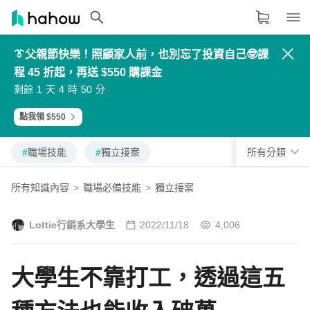
👔父親節快樂！照顧家人前，也別忘了投資自己🤓課
領域分類
大家都在學的領域
程 45 折起，再送 $550 購課金
3
6
7
2
4
7
8
3
2
5
6
1
5
8
9
4
生活品味
1
4
5
0
剩餘
天
時
分
6
9
0
5
0
3
4
9
7
0
1
6
8
1
2
7
9
2
3
8
職場技能
點我領 $550
設計
#
職場技能
#
獨立接案
所有分類
語言
所有知識內容
>
職場必備技能
>
獨立接案
#
職場技能
#
獨立接案
其他領域
Lottie行銷系大學生
2022/11/18
4,006
內容形式
選擇適合你的學習形式
大學生不靠打工，透過這五
影音課程
定期更新型課程