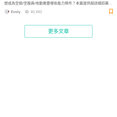
想成為空姐/空服員/地勤需要哪些能力條件？本篇提供超詳細招募資
訊管道、報名與面試必備資料，空姐面試必考與評估項目一把罩，
Emily
40,492
還有統整疫情帶來的考試變化。
更多文章