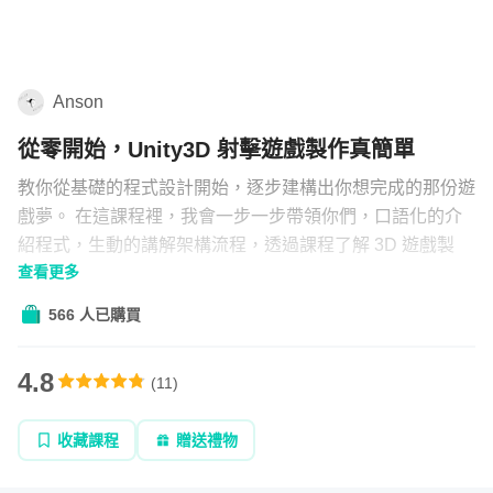
擎
學習補給
組合
Anson
直播
從零開始，Unity3D 射擊遊戲製作真簡單
文章
教你從基礎的程式設計開始，逐步建構出你想完成的那份遊
戲夢。 在這課程裡，我會一步一步帶領你們，口語化的介
紹程式，生動的講解架構流程，透過課程了解 3D 遊戲製
企業方案
查看更多
作，你也能做出內容更豐富的遊戲。
566 人已購買
4.8
(
11
)
收藏課程
贈送禮物