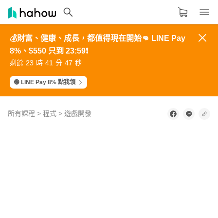
💰財富、健康、成長，都值得現在開始👊 LINE Pay
領域分類
大家都在學的領域
8%、$550 只到 23:59❗️
4
5
6
3
6
8
5
6
7
4
7
9
3
4
5
2
5
7
6
7
8
5
8
0
生活品味
2
3
4
1
4
6
剩餘
時
分
秒
7
8
9
6
9
1
1
2
3
0
3
5
8
9
0
7
0
2
9
0
1
8
1
3
0
1
2
9
2
4
職場技能
🟢 LINE Pay 8% 點我領
設計
所有課程
>
程式
>
遊戲開發
語言
0
其他領域
of
Unity
2
minutes,
就是
15
內容形式
選擇適合你的學習形式
一款
seconds
開發
影音課程
遊戲
的引
定期更新型課程