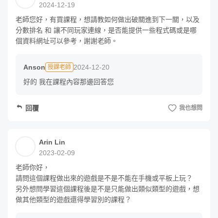
2024-12-19
間的控制、設計的過程，老師會一步步帶領，細部講解，聽
老師您好，有買課程，想請教如何做出破關進到下一關，以及
完這堂課保證對動畫狀態機更了解哦！其餘詳細單元規劃可
分數排名 和 讓不同玩家連線，是否能提供一些程式碼或是哪
參考以下
個資料網址可以參考，謝謝老師。
單元 1 - Animation 與 Animator 的關係
Anson
2024-12-20
授課老師
好的 我在課程內容那邊回答您
單元 2 - 製作你想要的 Animation - Mixamo（一）
回覆
我也想問
Arin Lin
單元 3 - 製作你想要的 Animation - Mixamo（二）
2023-02-09
老師你好，

請問這個課程做出來的遊戲是不是不能在手機或平板上玩？

另外想問學習這個課程後是不是只能做出類似類型的遊戲，想
單元 4 - 製作 Animator 流程
做其他類型的遊戲還得學習別的課程？