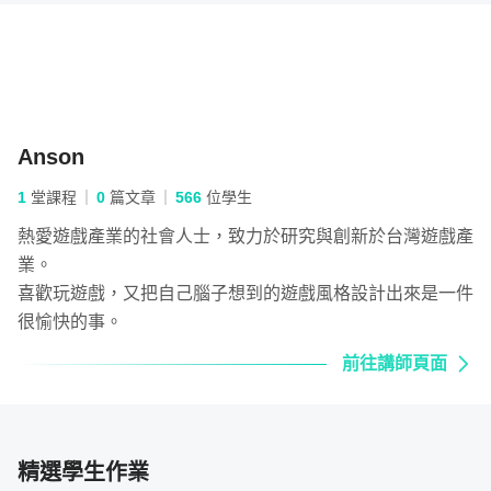
單元 1 - Unity3D 能做什麼遊戲？
單元 2 - 安裝 Unity 2018.3.3f
Anson
1
堂課程
0
篇文章
566
位學生
單元 3 - 安裝與設置 Visual Studio Code
熱愛遊戲產業的社會人士，致力於研究與創新於台灣遊戲產
章節二：基本架構
業。
喜歡玩遊戲，又把自己腦子想到的遊戲風格設計出來是一件
很愉快的事。
第二章節開始，將從最基礎的物理引擎講起，先了解在遊戲
中所有物理特性（如：重力、碰撞、移動、剛體等），再進
前往講師頁面
行相機移動的方式以及人物控制的設計。
並且在此章節中，會帶你製作屬於自己的地圖，老師會給您
一些資源一些方向，或是透過 Asset Store 引入資源，自由
精選學生作業