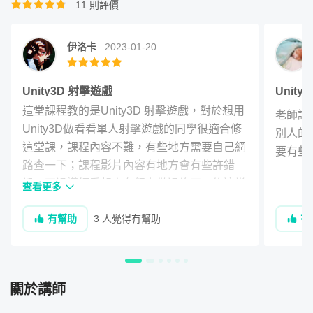
11
則評價
單元 15 - Projectile 子彈的設計 (四)
29
:
38
​遊戲內音效、背景音樂
​快速生成物件語法
作業 1 - 單元15的武器小作業
查看作業
伊洛卡
2023-01-20
單元 16 - Particle 粒子特效做集中線
08
:
29
在設計遊戲的這堂過程中，可能會遇到美術資源不足等等其
Unity3D 射擊遊戲
Unit
他非程式問題，這時候我們可以透過 Asset Store 裡面的資
單元 17 - UI 玩家的血量UI
29
:
18
這堂課程教的是Unity3D 射擊遊戲，對於想用
源快速解決！
老師講
單元 18 - (UI) 武器的Slot製作
Unity3D做看看單人射擊遊戲的同學很適合修
39
:
41
別人的
這堂課，課程內容不難，有些地方需要自己網
要有些
單元 19 - UI 遊戲暫停的方法
12
:
46
◆
課程單元規劃
路查一下；課程影片內容有地方會有些許錯
誤，不過導師看起來有努力做過修正；修這堂
查看更多
單元 20 - Pickup 可撿取的物件
29
:
54
課的同學，如果遇到有問題的地方，去問題討
章節一：Introduction & Setup 介紹以及安裝
單元 21 - UI 準星Crosshair
05
:
37
有幫助
3 人覺得有幫助
有
論找，應該可以找到不少解決方法。

有一點非常可惜，課程內沒有教場景切換的作
我們將介紹 Unity3D 基本介紹，並將一步步帶你把實際課
法。
程要運用的軟體安裝、配置完畢！
關於講師