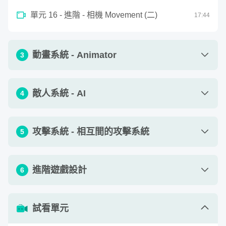
of
5
單元 16 - 進階 - 相機 Movement (二)
17
:
44
minutes,
27
seconds
動畫系統 - Animator
3
C# 程式撰寫範例
單元 1 - Animation 與 Animator 的關係
02
:
58
敵人系統 - AI
4
單元 2 - 製作你想要的 Animation - Mixamo
11
:
48
單元 1 - (Enemy) - 敵人物件的移動
15
:
05
單元 3 - Animator 設置
10
:
53
攻擊系統 - 相互間的攻擊系統
5
單元 2 - (Enemy) - 使用 Nav Mesh Agent 烘
單元 4 - Player 與 Animator 匹配 - 程式與動
15
:
14
11
:
53
培場景
Unity 是一個遊戲引擎，而 C# 則是一個程式語法，在 Unity
畫做連結 (一)
單元 1 - 補充教材 - UI
03
:
41
進階遊戲設計
6
裡面要讓物件運作要寫 script，撰寫的程式語言語法以 C#
單元 3 - 補充 - Navigation
03
:
44
單元 5 - Player 與 Animator 匹配 - 程式與動
單元 2 - 補充教材 - Coroutine
02
:
04
為主，基本在
各個章節
都會使用哦。一般教程會貼上程式碼
07
:
30
畫做連結 (二)
單元 4 - (Enemy) - 敵人物件的 Animator (四)
單元 1 - 多樣化的敵人模式
16
23
:
:
46
29
再做講解，我們在影片會逐行逐字帶領撰寫語法，速度稍放
單元 3 - 補充教材 - 委派事件
15
:
39
試看單元
單元 6 - Player 與 Animator 匹配 - 程式與動
慢但一定能夠在學習上更容易吸收喔！
單元 5 - (Enemy) - AI 的巡邏行為
單元 2 - 為遊戲添加音效
27
24
:
:
31
52
10
:
25