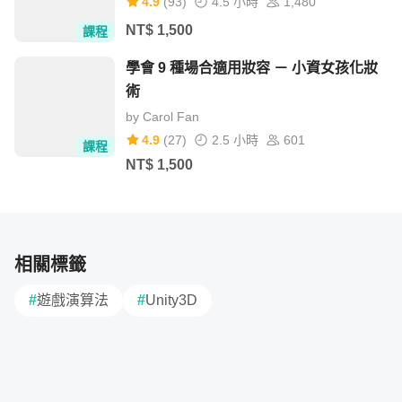
4.9
(
93
)
4.5 小時
1,480
單元 10 -（Enemy）- AI 的巡邏行為
NT$
1,500
課程
章節五：攻擊系統 - 相互間的攻擊系統
學會 9 種場合適用妝容 － 小資女孩化妝
術
by
Carol Fan
4.9
(
27
)
2.5 小時
601
課程
NT$
1,500
從最基礎的攻擊互動方式開始設計，再講解到人物使用武器
相關標籤
以及射擊發射的子彈該如何設置，讓子彈可以正確地發射並
#
遊戲演算法
#
Unity3D
且造成敵人受傷，以及自身玩家或敵人死亡時該如何觸發。
此章節預計時長最久，從武器的基本設計、更換武器、UI顯
示等等開始慢慢講起，絕對不難～