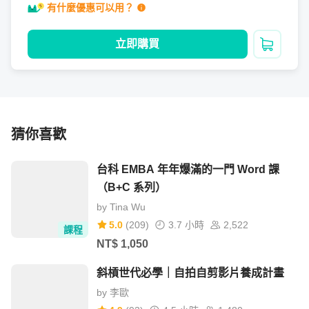
單元 5 -（Enemy）- 敵人物件的 Animation（三）
有什麼優惠可以用？
立即購買
加入購
單元 6 -（Enemy）- 敵人物件的 Animator（四）
單元 7 -（Enemy）- 敵人物件與 Animator 匹配（五）
猜你喜歡
台科 EMBA 年年爆滿的一門 Word 課
（B+C 系列）
單元 8 -（Enemy）- 敵人物件的 AI 行為（進階）
by
Tina Wu
5.0
(
209
)
3.7 小時
2,522
課程
NT$
1,050
單元 9 -（Enemy） - 使用 Gizmos 進行可視化
斜槓世代必學｜自拍自剪影片養成計畫
by
李歐