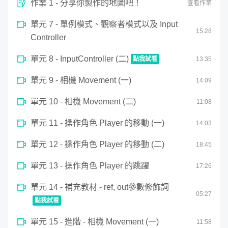
作業 1 - 分享你製作的地圖吧！
查看作業
單元 7 - 單例模式、觀察者模式以及 Input
15
:
28
Controller
本課程預估有六個章節，透過數個小時的教學內容，我會很
單元 8 - InputController (二)
點我試看
13
:
35
細節的帶你們了解 3D 遊戲需要注意的細節，帶你們了解以
0
第三人稱視角的射擊類遊戲需要考量的地方，以及如何設
單元 9 - 相機 Movement (一)
seconds
14
:
09
InputController (二)
of
計、如何思考。
13
單元 10 - 相機 Movement (二)
11
:
08
minutes,
34
要注意的是，3D 遊戲的架構非常龐大，包含的層面也非常
seconds
單元 11 - 操作角色 Player 的移動 (一)
14
:
03
廣泛，美術層面我會提供一些
免費的素材包
做使用。
單元 12 - 操作角色 Player 的移動 (二)
18
:
45
完成課程，並不等同於完成了整個 3D 遊戲，我會在課程中
單元 13 - 操作角色 Player 的跳躍
17
:
26
給你們方向，擴展你們想要的資源；當然，了解架構後，設
計成自己的風格也是沒問題的喔～
單元 14 - 補充教材 - ref, out參數修飾詞
05
:
27
點我試看
0
單元 15 - 進階 - 相機 Movement (一)
seconds
11
:
58
補充教材 - ref, out參數修飾詞