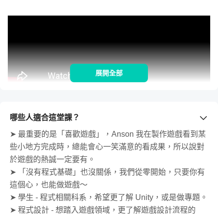
展開全部
哪些人適合這堂課？
◆ 課程核心特色
➤ 最重要的是「喜歡遊戲」，Anson 我在製作遊戲看到某
些小地方完成時，總能會心一笑滿意的看成果，所以說對
於遊戲的熱誠一定要有。
課程會從最一開始的遊戲架構設計開始，一步一
➤ 「沒有程式基礎」也沒關係，我們從零開始，只要你有
步帶領，你會學到
這個心，也能做遊戲～
➤ 學生 - 程式相關科系，希望更了解 Unity，或是做專題。
創建
APRG 式的戰鬥系統
，什麼是 ARPG？你現在玩
➤ 程式設計 - 想踏入遊戲領域，更了解遊戲設計流程的