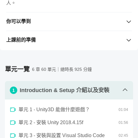
的黑色沙漠、傳說對決、英雄聯盟 MOBA 也可以算是
人。
喔！
創建
AI 尋路系統
，AI 的方式控制敵人的行為，不單單
你可以學到
只是來回移動而已。
➤ 你會學習到設計 3D 遊戲需要的知識，ARPG 遊戲的架
就算不會做模型，也帶你
Animation 的製作
，模型與
構、Unity 的廣泛應用。
上課前的準備
Unity 之間交互的關聯性。
➤ 從零開始學習，第三人稱視角的 3D 射擊遊戲是如何架
需要準備的工具 / 軟體
（若購買課程前不清楚版本是否支
高階的 C# 設計方式，如
委託、觀察者模式、協程、單
構，需要考量哪些遊戲層面，更能藉此學會 C# 語法以及
援，請先留言與老師確認。）
例模式
。
Unity 的實際應用。
➤ 硬體：一台 Windows 或 Mac 作業系統的筆電
單元一覽
6 章 60 單元｜總時長 925 分鐘
UI 介面、互動式的關係，搭配聲音特效互動產生的動
➤ 完成的作品能分享給朋友，如果你是學生，內容的豐富
➤ 軟體：Unity 2018.4.15f、VisualStudio Code（皆為免
畫體驗。
性拿去專題比賽一定沒問題！
費軟體）
Introduction & Setup 介紹以及安裝
➤ 撰寫的程式語言：C#
1
C# 小萌新也不用擔心
備註：本課程剛開始會先帶領各位下載安裝軟體，不用擔
心對於軟體的不熟悉。
單元 1 - Unity3D 能做什麼遊戲？
01
:
04
我會在課程前面安排 C# 語法的認識，了解何謂變數型態、
撰寫程式語言為 C#，有學過的同學上手會更快速喔！
Class、宣告等等，另外在學習的過程中，聽取講解做筆記
需要具備的背景知識
單元 2 - 安裝 Unity 2018.4.15f
01
:
56
也是非常重要的喔！若當下卡關遇到不懂的地方你可以：
➤ Unity 是一個遊戲引擎，C# 則是一個程式語法，Unity
單元 3 - 安裝與設置 Visual Studio Code
02
:
45