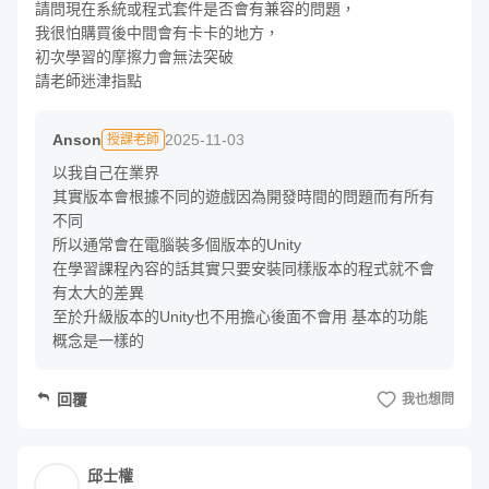
請問現在系統或程式套件是否會有兼容的問題，

模型（即使沒有也無訪），那麼如何把它們快速製作出流暢
我很怕購買後中間會有卡卡的地方，

初次學習的摩擦力會無法突破

又合宜的動畫呢？在課程中會介紹其他軟體，有效且方便的
請老師迷津指點
製作出喜歡的動作系統，並導入 Unity 中做使用，並透過狀
態機的設計以及程式的控制，讓動畫在遊戲中完美的呈現。
Anson
2025-11-03
授課老師
以我自己在業界

Animator 動畫流程設計
其實版本會根據不同的遊戲因為開發時間的問題而有所有
不同

所以通常會在電腦裝多個版本的Unity

在學習課程內容的話其實只要安裝同樣版本的程式就不會
有太大的差異

至於升級版本的Unity也不用擔心後面不會用 基本的功能
概念是一樣的
回覆
我也想問
上手 Animator 更進階用法，在 2D 遊戲中，設計動畫只需
要簡單的 Animation，老師在這邊會教你更進階的流程控制
器，讓人物在 3D 空間中的移動控制更加細緻化。而動畫之
邱士權