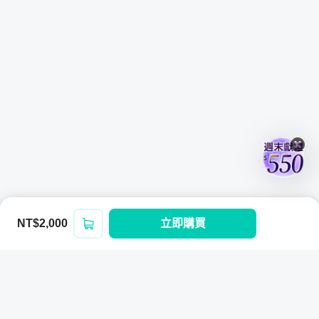
單元 11 -（UI）Player 血量顯示及 Enemy 血量顯示
單元 12 - Pickup 物件
章節六：進階遊戲設計
完成了基本的設計我們就可以開始設計遊戲的多樣性，例如
敵人可能會有特別的攻擊方式或是透過C#協程來觸發任
務、觸發陷阱等等，最後透過光源設置、粒子特效設置讓遊
NT$2,000
立即購買
登入/註冊
戲看起來更加美觀。
單元 1 - 多樣化的敵人模式