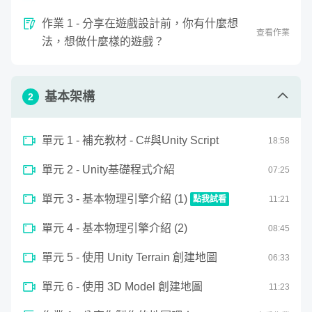
裡面要讓物件運作所寫的 script 中使用的程式語言語法就
暫停影片重複觀看不會的部分。
是以 C# 為主
作業 1 - 分享在遊戲設計前，你有什麼想
查看作業
➤ 如本身有一點程式語言基礎，上手起來將會十分迅速。
提出問題，老師來回答你。
法，想做什麼樣的遊戲？
➤ 若“無 C# 基礎”的學生，別擔心我會從基本開始講解，將
程式口語化，透過前期逐行講解，讓學生熟悉程式的架構
而在初出茅廬學會一點點後，我們會透過與 Unity 搭配了解
性，以慢慢的上手來設計，但過程中可能某些地方偏難，
到更多，相信在更多程式語言的逐行解釋下，你也會對 C#
基本架構
2
需要多看幾次。
有更多的認識。
備註：若無程式基礎在學習上可能會遇到一些困難，如果
單元 1 - 補充教材 - C#與Unity Script
18
:
58
課程講解還有不懂的地方也可以再詢問老師，老師會每週
◆ 你會學到什麼
批改回應與解答、額外幫學生補充，協助同學更專注在遊
單元 2 - Unity基礎程式介紹
07
:
25
戲製作上，也會提供程式碼或是部分壓縮檔，讓學習無阻
單元 3 - 基本物理引擎介紹 (1)
礙。
點我試看
11
:
21
0
單元 4 - 基本物理引擎介紹 (2)
seconds
08
:
45
基本物理引擎介紹 (1)
of
11
單元 5 - 使用 Unity Terrain 創建地圖
06
:
33
minutes,
20
seconds
單元 6 - 使用 3D Model 創建地圖
11
:
23