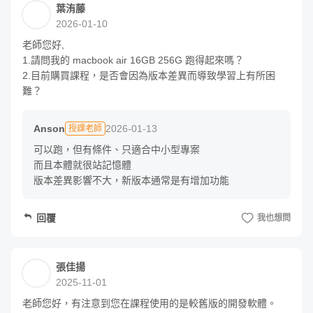
葉洧藤
2026-01-10
章節三：動畫系統 - Animator
老師您好,

1.請問我的 macbook air 16GB 256G 跑得起來嗎？

這章節我們會開始實作動畫系統，透過老師一步一步講解，
2.目前購買課程，是否會因為版本差異而導致學習上有所困
設計出自己想要的動畫系統。
難？
3D 模型訓練動畫
Anson
2026-01-13
授課老師
可以跑，但有條件、只適合中小型專案

而且本體就很站記憶體

版本差異影響不大，新版本通常是有增加功能
回覆
我也想問
張佳揚
2025-11-01
老師您好，有注意到您在課程使用的是較舊版的開發軟體。

在課程前你可能已經製作或是擁有想要的人物、怪獸的 3D