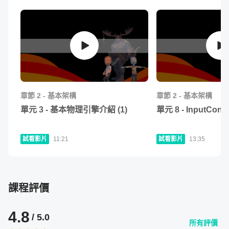
單元 4 - Health 血量系統
23
:
50
畫做連結 (三)
➤ 讓我們跟著老師的節奏、習慣，在程式碼上也幫自己做
單元 3 - 利用Skybox, 特效美化場景
21
:
34
單元 5 - Health 怪物的血量及UI
20
:
15
單元 7 - 補充Bug - JumpBehaviour改正
06
:
06
上註解，學習效率 200%～
單元 4 - (Animator) - 使用RootMotion製作
單元 6 - Health 玩家的血量系統
20
:
53
30
:
18
單元 8 - Bug修正 - 二段跳的原因與解決方式
04
:
15
Animator (一)
活用 Asset Store 資源
單元 7 - Health 良好的攻擊行為
05
:
01
單元 5 - (Animator) - 使用RootMotion製作
17
:
15
單元 8 - Animator 使用武器的動畫
Animator (二)
25
:
56
章節
2
-
基本架構
章節
2
-
基本架構
單元 9 - Weapon 武器的製作
單元 6 - 烘培全域光照, 空氣牆觸發及小地圖
12
:
35
單元
3
-
基本物理引擎介紹 (1)
單元
8
-
InputContro
36
:
30
的製作
單元 10 - Weapon 武器的程式語言撰寫 (一)
33
:
39
試看影片
11:21
試看影片
13:35
單元 7 - 遊戲製作的最後
01
:
17
單元 11 - Weapon 武器的程式語言撰寫 (二)
17
:
08
在龐大的 Asset Store 資源，老師來教你怎麼引用活用，有
作業 1 - 分享你的遊戲作品！
查看作業
單元 12 - Projectile 子彈的設計 (一)
28
:
35
效快速完成遊戲所需。
課程評價
單元 13 - Projectile 子彈的設計 (二)
25
:
52
Asset Store 的資源能夠協助解決哪些問題：
4.8
單元 14 - Projectile 子彈的設計 (三)
/ 5.0
25
:
44
所有評價
沒有時間或是美術技術製作遊戲所需的 3D 模型素材