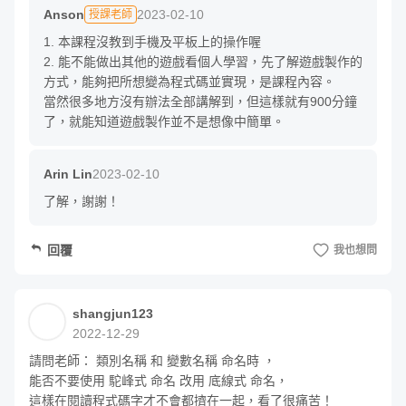
Anson
2023-02-10
授課老師
單元 5 - Player 與 Animator 匹配 - 程式與動畫做連結
1. 本課程沒教到手機及平板上的操作喔

2. 能不能做出其他的遊戲看個人學習，先了解遊戲製作的
方式，能夠把所想變為程式碼並實現，是課程內容。

當然很多地方沒有辦法全部講解到，但這樣就有900分鐘
單元 6 - 動畫與控制做調整
了，就能知道遊戲製作並不是想像中簡單。
章節四：敵人系統 - AI
Arin Lin
2023-02-10
了解，謝謝！
回覆
我也想問
shangjun123
2022-12-29
請問老師： 類別名稱 和 變數名稱 命名時 ， 

能否不要使用 駝峰式 命名 改用 底線式 命名， 

在 3D 遊戲設計中少不了的是怪物的巡邏自動系統，不同於
這樣在閱讀程式碼字才不會都擠在一起，看了很痛苦！ 
