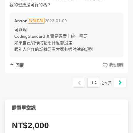
普通的巡路系統，老師增加了巡邏模式以及可視化方法，讓
我的想法是可行的嗎？
設計過程更加活潑更加多樣化。
Anson
2023-01-09
授課老師
單元 1 -（Enemy）- 敵人物件的移動
可以啊

CodingStandard 其實是專案上統一需要

如果自己製作的話用什麼都沒差

跟別人合作的話就要看大家共通討論的規則
單元 2 - 使用 Nav Mesh Agent 烘培場景
回覆
我也想問
單元 3 -（Enemy）- 敵人物件的 AI 自動巡路系統（一）
1
之
9
頁
購買單堂課
單元 4 -（Enemy）- 敵人物件的 AI 行為模式（二）
NT$2,000