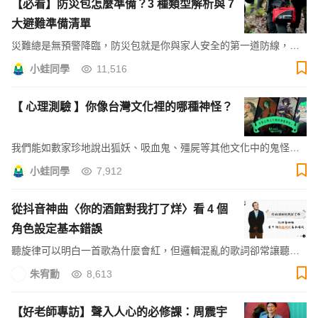
【必看】防災包怎麼準備？3 種類型解析與 7
大避難準備清單
災難總是無預警降臨，防災包就是你與家人安全的第一道防線，從
準備開始，一起打造更有備的日常生活吧！
小蛙同學
11,516
【 心理測驗 】你像台灣文化裡的哪種神怪？
我們能如數家珍地說出狐妖、吸血鬼、殭屍等其他文化中的鬼怪，
面對這片土地上的鄉野怪談反倒一知半解⋯⋯
小蛙同學
7,912
從抖音神曲〈你的酒館對我打了烊〉看 4 個
角色設定基本錯誤
聽旋律可以明白一首歌為什麼會紅，但邏輯混亂的歌詞卻常讓聽眾
坐立難安。如何運用角色塑造的概念，寫出邏輯正確的歌詞？我們
朱宥勳
8,613
來看朱宥勳老師的歌詞分析！
【好老師專訪】聲入人心的必修課：周震宇