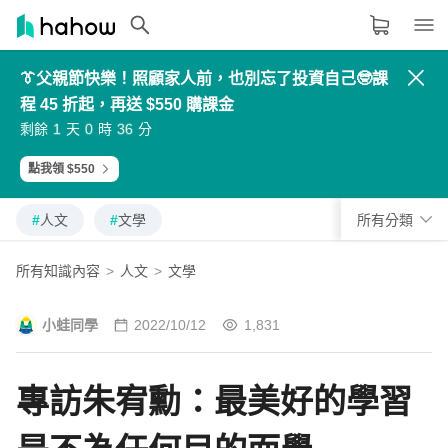
👔父親節快樂！照顧家人前，也別忘了投資自己🤓課
領域分類
大家都在學的領域
程 45 折起，再送 $550 購課金
3
2
5
8
4
3
6
9
2
1
4
7
5
4
7
0
生活品味
1
0
3
6
剩餘
天
時
分
6
5
8
1
0
9
2
5
7
6
9
2
8
7
0
3
9
8
1
4
職場技能
點我領 $550
設計
#
人文
#
文學
所有分類
語言
所有知識內容
>
人文
>
文學
#
人文
#
文學
其他領域
小蛙同學
2022/10/12
1,831
內容形式
選擇適合你的學習形式
專訪朱宥勳：最美好的學習
影音課程
定期更新型課程