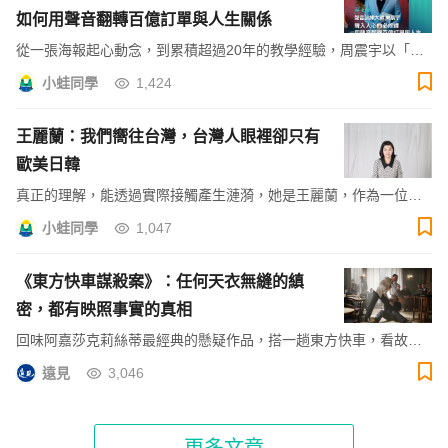
如何用聲音翻轉百億訂單與人生關係
從一張海報起心動念，到累積超過20年的教學經驗，周震宇以「聲
音表達」為起點，帶領學員找回內在力量，也實現實際可觀的職涯
小蛙同學
1,424
成就與人生轉變。
王麗蘭：我們嚮往台灣，台灣人眼裡卻只有
歐美日韓
真正的理解，能透過實際接觸產生漣漪，她是王麗蘭，作為一位新
移民，在教育第一線培育馬來語和印尼語人才，讓語言的親近成為
小蛙同學
1,047
文化的橋樑，不僅勇敢的做個外國人，也要驕傲得當個馬來西亞華
人。
《東方快車謀殺案》：任何天衣無縫的縝
密，都有映照事實的真相
回味阿嘉莎克莉絲蒂最經典的懸疑作品，搭一趟東方快車，看故事
如何再造傳奇。
遠見
3,046