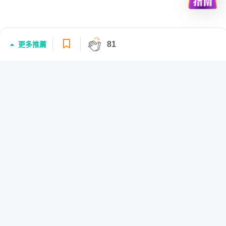
81
更多推薦
登入/註冊
大家推薦的學習內容
台灣小說名場面：五百字吸收文字內力
771
課程
不必下蠱的人心攻略術 — 小說實戰技術
2926
課程
Hahow for Business
提供客製化的線上與實體混成培訓方案，透
過數據驅動，打造最佳人才培訓策略。
立即開始