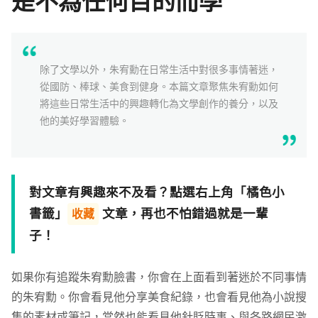
是不為任何目的而學
學習補給
組合
除了文學以外，朱宥勳在日常生活中對很多事情著迷，
直播
從國防、棒球、美食到健身。本篇文章聚焦朱宥勳如何
將這些日常生活中的興趣轉化為文學創作的養分，以及
文章
他的美好學習體驗。
企業方案
對文章有興趣來不及看？點選右上角「橘色小
書籤」
文章，再也不怕錯過就是一輩
收藏
子！
如果你有追蹤朱宥勳臉書，你會在上面看到著迷於不同事情
的朱宥勳。你會看見他分享美食紀錄，也會看見他為小說搜
集的素材或筆記，當然也能看見他針貶時事、與各路網民激