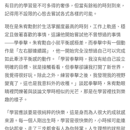
有目的的學習是不可多得的奢侈，但當有餘裕的時刻到來，
記得用不設限的心態去嘗試各式各樣的可能。
現在是朱宥勳對於生活掌握度最高的時刻，工作上軌道、穩
定且做著喜歡的事情，這讓他開始嘗試他不曾想過的事情
——學拳擊。朱宥勳自小就平衡感極差，而拳擊中有一個動
作是「左右腳連續踢」，他一開始完全沒想過自己可以完成
如此牽涉平衡感的動作。「學習拳擊時，我沒有給自己設立
明確的目標、就是接觸看看，但拳擊卻讓我打開了新世界，
我覺得很好玩。除此之外，練習拳擊之後，我發現我的視野
變寬了，這也是我意料外的收穫。」談起拳擊時，朱宥勳眼
睛裡閃爍著與談論文學時相似的光芒，那是在學習裡找到樂
趣的樣子。
「學習應該要是很純粹的快樂，這是身而為人很大的成就感
來源。每一個人剛出生時，學習是很快樂的，小時候可能連
你站起來、走了三步都會有人為你鼓掌。人生理想的狀態就