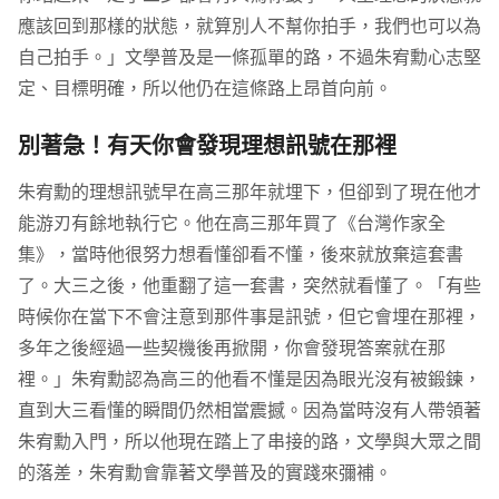
應該回到那樣的狀態，就算別人不幫你拍手，我們也可以為
自己拍手。」文學普及是一條孤單的路，不過朱宥勳心志堅
定、目標明確，所以他仍在這條路上昂首向前。
別著急！有天你會發現理想訊號在那裡
朱宥勳的理想訊號早在高三那年就埋下，但卻到了現在他才
能游刃有餘地執行它。他在高三那年買了《台灣作家全
集》，當時他很努力想看懂卻看不懂，後來就放棄這套書
了。大三之後，他重翻了這一套書，突然就看懂了。「有些
時候你在當下不會注意到那件事是訊號，但它會埋在那裡，
多年之後經過一些契機後再掀開，你會發現答案就在那
裡。」朱宥勳認為高三的他看不懂是因為眼光沒有被鍛鍊，
直到大三看懂的瞬間仍然相當震撼。因為當時沒有人帶領著
朱宥勳入門，所以他現在踏上了串接的路，文學與大眾之間
的落差，朱宥勳會靠著文學普及的實踐來彌補。