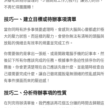
洪碁老師為你整理的「5 個高效工作力技巧」讓努力的你，
不再忙得團團轉！
技巧一、建立目標或待辦事項清單
當你同時有許多事情要處理時，會感到大腦與心靈都處於極
大的壓力狀態。而這樣的壓力，會使你無法有清晰的頭腦與
放鬆的情緒去有效率的規畫並完成工作。
你需要做的是拿出一張紙、或是開啟電腦手機的記事本，然
後記下所有你應該完成的任務。根據事件急迫性排序你的任
務後，你會更清楚現在自己應該先做什麼、並能隨時檢查自
己還需要完成什麼，讓自己徹底擺脫毫無頭緒的慌亂感與所
有事件撲面而來的壓迫感！
技巧二、分析待辦事項的性質
在列完待辦清單後，我們應該再花個五分鐘的時間去歸類這