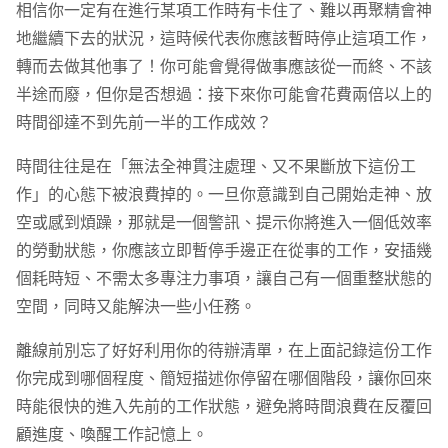
相信你一定有在進行某項工作時有卡住了、難以再聚精會神
地繼續下去的狀況，這時候代表你應該暫時停止這項工作，
轉而去做其他事了！你可能會覺得做事應該從一而終、不該
半途而廢，但你是否想過：接下來你可能會花費兩倍以上的
時間卻達不到先前一半的工作成效？
時間往往是在「無法全神貫注處理、又不果斷放下這份工
作」的心態下被浪費掉的。一旦你意識到自己開始走神、放
空或感到煩躁，那就是一個警訊、提示你將進入一個低效率
的勞動狀態，你應該立即暫停手邊正在從事的工作，安插幾
個耗時短、不需太多專注力事項，讓自己有一個重整狀態的
空間，同時又能解決一些小任務。
離線前別忘了好好利用你的待辦清單，在上面記錄這份工作
你完成到哪個程度、簡短描述你停留在哪個階段，讓你回來
時能很快的進入先前的工作狀態，避免將時間浪費在反覆回
顧進度、喚醒工作記憶上。