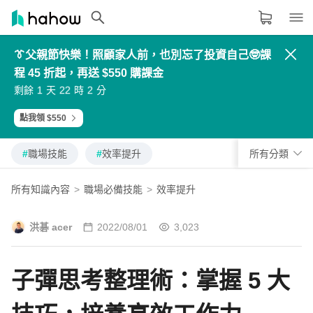
👔父親節快樂！照顧家人前，也別忘了投資自己🤓課
領域分類
大家都在學的領域
程 45 折起，再送 $550 購課金
3
4
4
4
4
5
5
5
2
3
3
3
5
6
6
6
生活品味
1
2
2
2
剩餘
天
時
分
6
7
7
7
0
1
1
1
7
8
8
8
8
9
9
9
9
0
0
0
職場技能
點我領 $550
設計
#
職場技能
#
效率提升
所有分類
語言
所有知識內容
>
職場必備技能
>
效率提升
#
職場技能
#
效率提升
其他領域
洪碁 acer
2022/08/01
3,023
內容形式
選擇適合你的學習形式
子彈思考整理術：掌握 5 大
影音課程
定期更新型課程