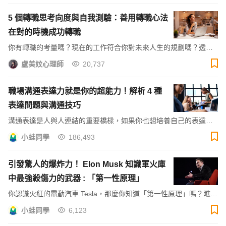
5 個轉職思考向度與自我測驗：善用轉職心法
在對的時機成功轉職
你有轉職的考量嗎？現在的工作符合你對未來人生的規劃嗎？透過
五個轉職思考向度，檢視自己是否應該轉職，幫你抓到換工作的好
盧美妏心理師
20,737
時機！
職場溝通表達力就是你的超能力！解析 4 種
表達問題與溝通技巧
溝通表達是人與人連結的重要橋樑，如果你也想培養自己的表達能
力，本篇透過 4 個常見的問題一一解惑，並告訴你 4 大溝通技巧，
小蛙同學
186,493
讓表達能力成為你的超能力！
引發驚人的爆炸力！ Elon Musk 知識軍火庫
中最強殺傷力的武器 : 「第一性原理」
你認識火紅的電動汽車 Tesla，那麼你知道「第一性原理」嗎？瞧瞧
Elon Musk 如何透過第一性原理的解讀，做出顛覆性的創新。
小蛙同學
6,123