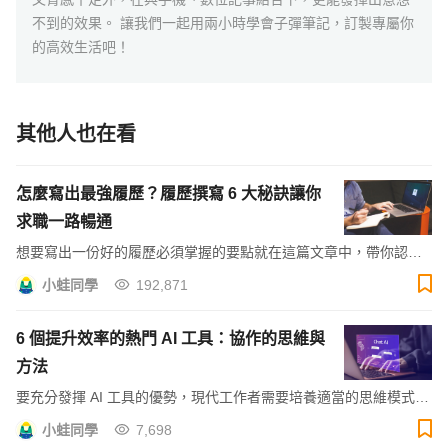
不到的效果。 讓我們一起用兩小時學會子彈筆記，訂製專屬你
的高效生活吧！
其他人也在看
怎麼寫出最強履歷？履歷撰寫 6 大秘訣讓你
求職一路暢通
想要寫出一份好的履歷必須掌握的要點就在這篇文章中，帶你認識
履歷撰寫邏輯基本架構，還告訴你履歷加分項目，讓你的履歷具有
小蛙同學
192,871
專業性人資一看就愛上！
6 個提升效率的熱門 AI 工具：協作的思維與
方法
要充分發揮 AI 工具的優勢，現代工作者需要培養適當的思維模式
（MindSet），將 AI 工具視為協作夥伴，並善用其強大功能。本文
小蛙同學
7,698
將探討如何透過與 AI 工具協作提升工作效率，並推薦合適的工具。