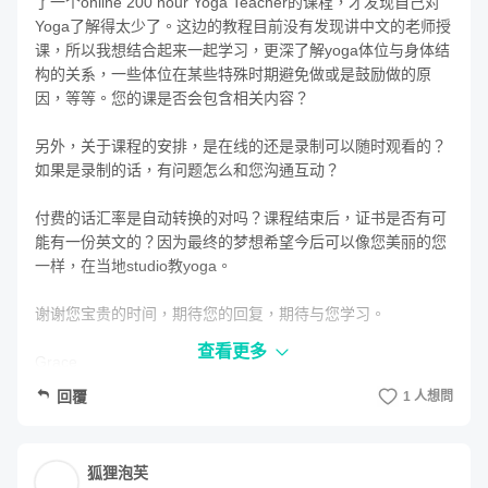
了一个online 200 hour Yoga Teacher的课程，才发现自己对
件資訊，方能獲取贈禮喲。
Yoga了解得太少了。这边的教程目前没有发现讲中文的老师授
课，所以我想结合起来一起学习，更深了解yoga体位与身体结
Q2：如何確認自己有沒有付款成功呢？
构的关系，一些体位在某些特殊时期避免做或是鼓励做的原
A2：完成購課流程後，請點選「網頁右上方的大頭貼」進入
因，等等。您的课是否会包含相关内容？

「訂單記錄」頁面，於「訂單狀況」的欄位顯示「完成付款」
的訂單即代表付款成功！
另外，关于课程的安排，是在线的还是录制可以随时观看的？
如果是录制的话，有问题怎么和您沟通互动？

付费的话汇率是自动转换的对吗？课程结束后，证书是否有可
能有一份英文的？因为最终的梦想希望今后可以像您美丽的您
一样，在当地studio教yoga。

谢谢您宝贵的时间，期待您的回复，期待与您学习。

查看更多
Grace
回覆
1 人想問
hoyihoyi
2021-07-06
授課老師
Hi Grace

狐狸泡芙
請參考我們的課程單元，這門課以經絡瑜珈的概念編排，