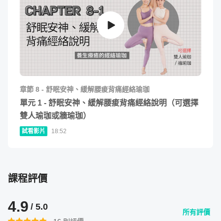
長夏經絡流動：脾胃經 ➜ 腹肌、大腿前側
秋季經絡流動：肺大腸經 ➜ 手內側、肩膀前側
章節
8
-
舒眠安神、緩解腰痠背痛經絡瑜珈
冬季經絡流動：腎膀胱經 ➜ 全身後側、鼠蹊腿內側
單元
1
-
舒眠安神、緩解腰痠背痛經絡說明（可選擇
雙人瑜珈或牆瑜珈）
試看影片
18:52
四季、全身練習 ➜ 50 分鐘完整動作串連
二、 頸部放鬆穴位按摩流動瑜珈
課程評價
頸部肌肉主要有提肩胛肌、胸鎖乳突肌、斜方肌及三角肌，
4.9
/ 5.0
所有評價
除了肌肉和筋膜緊繃以外，頭頸部的肌力不足，也會造成肩