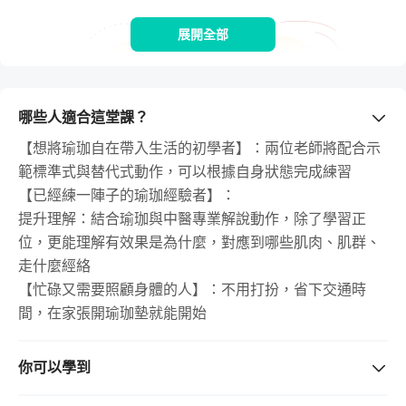
展開全部
哪些人適合這堂課？
【想將瑜珈自在帶入生活的初學者】：兩位老師將配合示
範標準式與替代式動作，可以根據自身狀態完成練習
【已經練一陣子的瑜珈經驗者】：
提升理解：結合瑜珈與中醫專業解說動作，除了學習正
位，更能理解有效果是為什麼，對應到哪些肌肉、肌群、
走什麼經絡
【忙碌又需要照顧身體的人】：不用打扮，省下交通時
間，在家張開瑜珈墊就能開始
你可以學到
課程緣起於 Katie 和穎盈老師共同開辦了三年多的中醫瑜珈
瑜珈體位法搭配經絡延展，可以達到自身穴位按摩、氣血
工作坊，包括肩頸照護、下背痛、暖宮開髖、骨盆底肌群訓