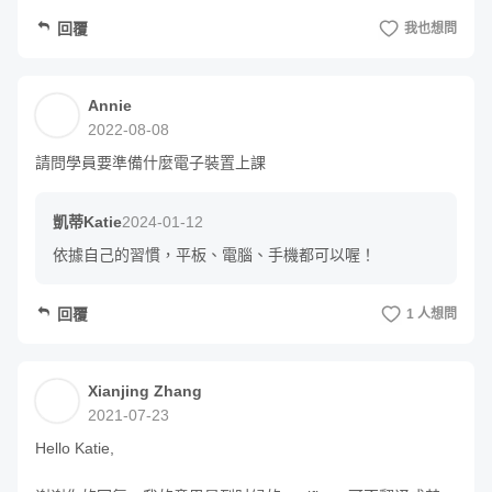
回覆
我也想問
歡迎在作業區上傳你的練習心得（文字、圖片、影片都可
以！）
Annie
老師會每週回饋大家的作業與回答留言 ⚡️
2022-08-08
請問學員要準備什麼電子裝置上課
早鳥贈禮說明
凱蒂Katie
2024-01-12
依據自己的習慣，平板、電腦、手機都可以喔！
贈禮與規則 (已額滿截止)
回覆
1 人想問
募資期間（6/4 前） 付款完成本課程購買，並於結
帳頁面填寫 email 的學員，
Xianjing Zhang
2021-07-23
▹
均可獲得
『樂木集｜沒有中藥味的漢方茶』60
Hello Katie,

元折扣碼、Wishing Bubble 85 折折扣碼各一份。