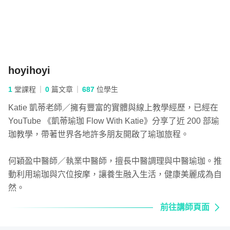
不會自己恢復正常，需要透過改變姿勢、伸展放鬆來慢慢鬆
開沾黏的筋膜。而還沒有沾黏的筋膜，也會因為深沉的放鬆
達到預防的效果。進而改善腰痠背痛的問題。
hoyihoyi
四、暖宮開髖、生理期舒緩瑜珈
1
堂課程
0
篇文章
687
位學生
女性一生中最重要的三個期就是「生理期」「孕期」跟「更
Katie 凱蒂老師／擁有豐富的實體與線上教學經歷，已經在
年期」。《內經》：「天癸至，任脈通，太衝脈盛，月事以
YouTube 《凱蒂瑜珈 Flow With Katie》分享了近 200 部瑜
時下。」腎氣充足，衝任脈調，月經就順；持續發育成長腎
珈教學，帶著世界各地許多朋友開啟了瑜珈旅程。
氣漸盛，就具備生殖能力；腎氣漸衰，則逐漸進入更年期。
溫和的暖宮開髖瑜珈練習，有助於促進血液循環、幫助經血
何穎盈中醫師／執業中醫師，擅長中醫調理與中醫瑜珈。推
排乾淨以及減緩經期疼痛感與焦慮、平靜大腦，對更年期不
動利用瑜珈與穴位按摩，讓養生融入生活，健康美麗成為自
適也有良好的舒緩效果。
然。
本單元安排適合經期與經前練習的瑜珈體式，提供腹部空
前往講師頁面
間、避免過度扭轉擠壓，且不會消耗大量的體力帶來荷爾蒙
絮亂。