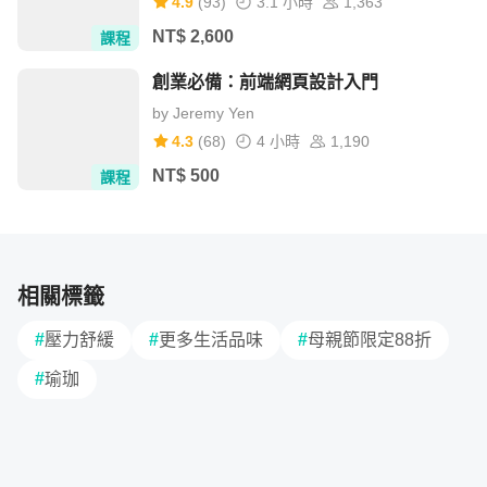
4.9
(
93
)
3.1 小時
1,363
NT$
2,600
課程
創業必備：前端網頁設計入門
by
Jeremy Yen
4.3
(
68
)
4 小時
1,190
NT$
500
課程
相關標籤
#
壓力舒緩
#
更多生活品味
#
母親節限定88折
#
瑜珈