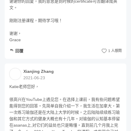
▹ 並
抽取 5 位
贈送「何一何嫛 Hoyi-Hoyi修復人蔘
谢谢你的回复，我的意思是到时候的certificate可否翻译成英
文。

平衡水潤面膜」。
▹ 前 20 位付款完成本課程購買，並於結帳頁面填
刚刚注册课程，期待学习哦！

寫收件地址，即獲
『樂木集｜沒有中藥味的漢方
谢谢，

茶』
5 入組（口味：月事或纖美）
Grace
▹ 前 100 位付款完成本課程購買，並於結帳頁面
回覆
1 人想問
填寫收件地址，可抽
『樂木集｜沒有中藥味的漢
方茶』
正品（九款口味任選）
Xianjing Zhang
上述贈禮預計於 6/30 前寄出。
2021-06-23
Katie老师您好，

物流表單注意事項
很高兴在YouTube上遇见您。在选择上课前，我有些问题希望
能得到您的回答。先简单自我介绍一下，我生活在加拿大，第
一次练习瑜伽还是在大陆上大学的时候，之后陆陆续续练习瑜
Q1：購買後，要在哪裡填收件資訊呢？
伽和其它方式的健身大概也有十几年。对瑜伽的认知基本停留
A1：按下「馬上預購」後，將導向「付款資訊」頁面，最下方
在asanas上,对它们的益处也只是略懂。直到前几个月我上完
即可填寫收件 email 及地址，請參考下方附圖。請完整填寫收