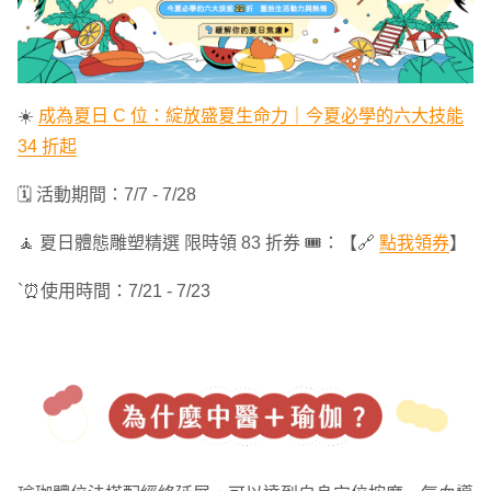
☀️
成為夏日 C 位：綻放盛夏生命力｜今夏必學的六大技能
34 折起
🗓 活動期間：7/7 - 7/28
🧘 夏日體態雕塑精選 限時領 83 折券 🎟️：【🔗
點我領券
】
`⏰使用時間：7/21 - 7/23