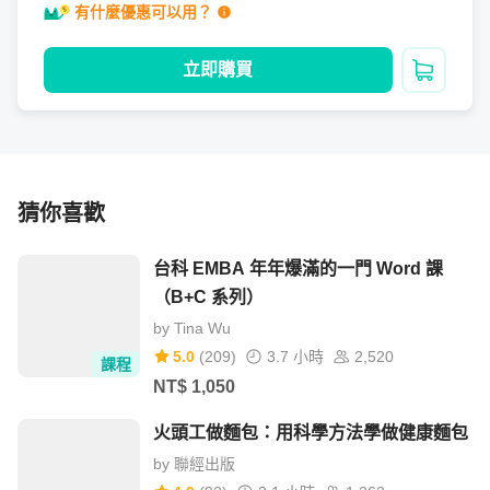
會證照喔！

有什麼優惠可以用？
希望有解答到你的疑問，謝謝:)
立即購買
加入購
猜你喜歡
台科 EMBA 年年爆滿的一門 Word 課
（B+C 系列）
by
Tina Wu
5.0
(
209
)
3.7 小時
2,520
課程
NT$
1,050
火頭工做麵包：用科學方法學做健康麵包
by
聯經出版