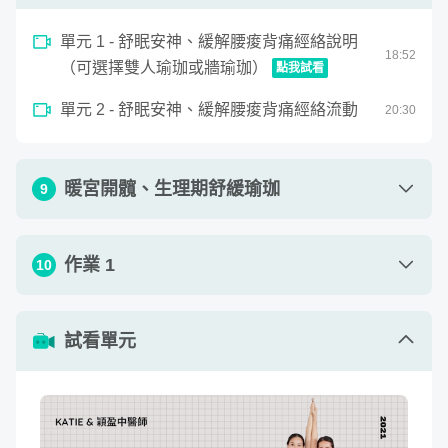
順應季節或是天氣變化更需要加強哪些經絡的疏通
單元 2 - 頸部放鬆穴位按摩流動
11
:
27
單元 1 - 舒眠安神、緩解腰痠背痛經絡說明
對應身體的狀況要針對哪些經絡
18
:
52
（可選擇雙人瑜珈或牆瑜珈）
點我試看
順應時節、節氣的宜食不宜食
0
單元 2 - 舒眠安神、緩解腰痠背痛經絡流動
seconds
20
:
30
舒眠安神、緩解腰痠背痛經絡說明（可選擇雙人瑜珈或牆
除了可以改善肌肉痠痛，矯正不正確的慣性姿勢以外，更能
of
18
達到養生保健的功效。
minutes,
51
暖宮開髖、生理期舒緩瑜珈
9
seconds
☾ 每組經絡對應到特定身體部位，可以根據當下需求，練
習需要加強或舒緩的部位：
單元 1 - 暖宮開髖、生理期舒緩瑜珈說明（可
作業 1
10
25
:
11
選擇雙人瑜珈或牆瑜珈）
春季經絡流動：膽經 ➜ 側腰、腿外側、鼠蹊部
單元 2 - 暖宮開髖、生理期舒緩輕流動
12
:
43
作業 1 - 歡迎在作業區上傳你的練習心得
試看單元
查看作業
（文字、圖片、影片都歡迎）
初夏經絡流動：心小腸經 ➜ 肩、頸、上背