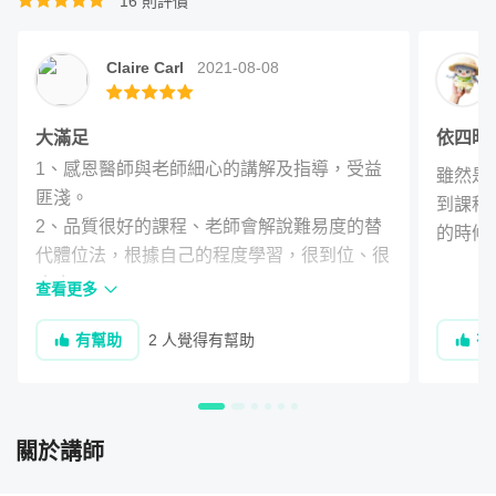
16
則評價
頸痠痛反覆發生，針對肩頸所安排的療癒瑜珈課程，一部分
能訓練頸部肌群肌力，也能放鬆肩頸及上背肌肉和調整筋
Claire Carl
2021-08-08
膜，讓身體找到少低頭多抬頭的好習慣，改善因為慣性所造
成的聳肩、駝背、烏龜頸。
大滿足
依四時節
搭配中醫穴位按摩是一項非常實用的技能，能快速減緩肌肉
1、感恩醫師與老師細心的講解及指導，受益
雖然是
痠痛，改善血液循環。
匪淺。

到課程
2、品質很好的課程、老師會解說難易度的替
的時候
三、舒眠安神、緩解腰痠背痛經絡流動瑜珈
代體位法，根據自己的程度學習，很到位、很
療癒。

查看更多
透過瑜珈深度延展，幫助你進入放鬆狀態，緩解高度警覺的
肌肉與心理焦慮，藉由呼吸練習檢視自己的身體，更加緩解
有幫助
2 人覺得有幫助
有
緊張和壓力。
除了延展與呼吸，本單元更加入「全身筋膜放鬆訣竅」。
筋
膜連結著我們全身各處，有一處的筋膜緊繃、沾黏，就會影
關於講師
響全身，造成身體的緊張，進而影響心理。筋膜沾黏的原因
有精神壓力、中樞神經問題、或受傷.....等，筋膜沾黏後並