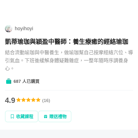
更
生
學習補給
活
組合
化
hoyihoyi
直播
凱蒂瑜珈與穎盈中醫師：養生療癒的經絡瑜珈
文章
結合流動瑜珈與中醫養生，做瑜珈幫自己按摩經絡穴位、導
引氣血。下班後緩解身體疑難雜症，一整年隨時序調養身
心。
企業方案
687 人已購買
4.9
(
16
)
收藏課程
贈送禮物