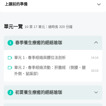
導引的效果。經常性的練習，可以緩解身體的各種症狀，
上課前的準備
練與舒眠......等主題課程，老師們將三年經驗與學生回饋重
包括緩解焦慮及憂鬱、改善睡眠品質、促進腸胃蠕動、改
需要準備的工具 / 軟體
（若購買課程前不清楚版本是否支
新整理、編排成這套課程。
善便秘、排濕消腫，以及女性經期和更年期護理等。
援，請先留言與老師確認。）
分成春季、夏季、長夏、秋季、冬季的節氣養生以及肩頸照
必備：瑜珈墊
單元一覽
10 章 17 單元｜總時長 320 分鐘
｜按需求選擇練習方法｜
護、緩解腰酸背痛、開髖暖宮。穎盈中醫師將從自己在中醫
加分輔具：瑜珈磚（可用厚的精裝書代替）、瑜珈繩（可
☾ 結合節氣養生：結合經絡穴位、節氣、食療中醫概念，
領域所累積的專業經驗出發，與 Katie 老師的瑜珈教學結
用長毛巾替代）
藉由正確的體位練習，把瑜珈自在帶入每一天
春季養生療癒的經絡瑜珈
需要具備的背景知識
1
合，
每組動作均搭配四時節氣、經絡、食療概念解說
，學員
☾☾ 對症下藥：亦可針對「想要舒緩的部位」加強練習，
這是一門初學者也能輕鬆理解的經絡瑜珈線上課程，而進
更能理解有效果是為什麼，對應到哪些肌肉、肌群、走什麼
對症下藥改善身體問題
階練習者可以更了解正位，在正確的體位練習中，結合節
經絡，讓你在對的時間，做對的練習，事半功倍打造健康的
單元 1 - 春季經絡與體位法剖析
14
:
14
氣的變化，讓中醫瑜珈養生不再遙不可及。
身體！
單元 2 - 春季經絡流動：肝膽經 （側腰、腿
10
:
13
外側、鼠蹊部）
課程包含：
對應特定身體部位的節氣經絡瑜珈 / 頸部放鬆穴位按摩流動瑜
珈 / 舒眠安神、緩解腰痠背痛經絡流動瑜珈 / 暖宮開髖、生理
初夏養生療癒的經絡瑜珈
2
期舒緩瑜珈