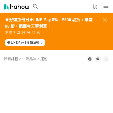
🍀好運加倍日🍀LINE Pay 8% + $500 現折 + 單堂
領域分類
大家都在學的領域
88 折，把握今天更划算！
9
5
8
6
3
0
6
9
7
4
8
4
7
5
2
1
7
0
8
5
生活品味
7
3
6
4
1
剩餘
時
分
秒
2
8
1
9
6
6
2
5
3
0
3
9
2
0
7
4
0
3
1
8
5
1
4
2
9
職場技能
🟢 LINE Pay 8% 點我領
設計
所有課程
>
生活品味
>
運動
語言
0
其他領域
of
養
2
minutes,
生
27
內容形式
選擇適合你的學習形式
其
seconds
實
影音課程
可
以
定期更新型課程