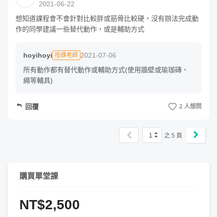
2021-06-22
結合日常節氣養生：

單元 1 - 春季經絡流動：肝膽經 （側腰、腿外側、鼠蹊
想知道課程會不會針對比較胖或筋骨比較硬，沒有辦法完成動
部）

作的同學建議一些替代動作，或是輔助方式
單元 2 - 初夏經絡流動：心小腸經（肩、頸、上背）

單元 3 - 長夏經絡流動：脾胃經（腹肌、大腿前側）

hoyihoyi
2021-07-06
授課老師
單元 4 - 秋季經絡流動：肺大腸經（手內側、肩膀前側）

單元 5 - 冬季經絡流動：腎膀胱經（全身後側、鼠蹊腿內
所有動作都有替代動作或輔助方式(使用牆壁或瑜珈磚、
側）

繩等輔具)
單元 6 - 四季、全身練習（50 分鐘完整動作串連）

單元 7 - 頸部放鬆穴位按摩流動（可選擇雙人瑜珈或牆瑜
回覆
2 人想問
珈）

單元 8 - 舒眠安神、緩解腰痠背痛經絡流動（可選擇雙人
瑜珈或牆瑜珈）

1
之
5
頁
單元 9 - 暖宮開髖、生理期舒緩（可選擇雙人瑜珈或牆瑜
珈）

購買單堂課
錄製好的，可以重複觀看，有問題的話可以留言發問。

是，匯率會自動轉換，您所謂的證照是像200TT一樣由美
NT$2,500
國瑜珈協會發出的證照對嗎？此線上課程沒有像這樣的協