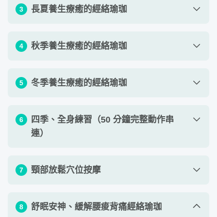
單元 1 - 初夏經絡與體位法剖析
11
:
39
長夏養生療癒的經絡瑜珈
3
單元 2 - 初夏經絡流動：心小腸經（肩、頸、
09
:
53
上背）
單元 1 - 長夏經絡與體位法剖析
12
:
32
秋季養生療癒的經絡瑜珈
4
單元 2 - 長夏經絡流動：脾胃經（腹肌、大腿
15
:
20
前側）
單元 1 - 秋季經絡與體位法剖析
19
:
21
冬季養生療癒的經絡瑜珈
5
單元 2 - 秋季經絡流動：肺大腸經（手內側、
23
:
40
肩膀前側）
單元 1 - 冬季經絡與體位法剖析
18
:
18
四季、全身練習（50 分鐘完整動作串
6
一、 四時節氣經絡瑜珈
連）
單元 2 - 冬季經絡流動：腎膀胱經（全身後
20
:
00
側、鼠蹊腿內側）
利用中醫概念加上瑜珈體位，幫自己做穴位按摩，氣血導
單元 1 - 四季、全身練習（50 分鐘完整動作
頸部放鬆穴位按摩
7
51
:
58
引，再配合呼吸調息，讓養生融入生活，健康美麗成為自
串連）
然。你將能夠學到：
單元 1 - 頸部放鬆穴位按摩說明（可選擇雙人
舒眠安神、緩解腰痠背痛經絡瑜珈
8
24
:
09
每一條經絡伸展搭配的瑜珈動作
瑜珈或牆瑜珈）