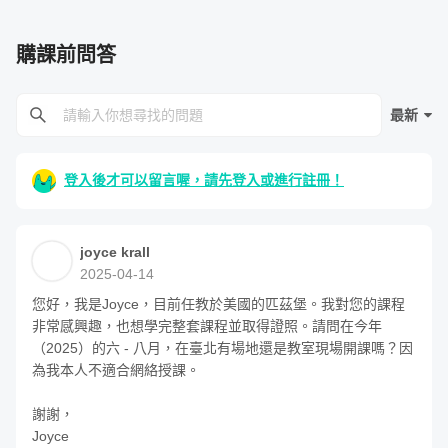
購課前問答
最新
Katie 凱蒂老師
Facebook
/
Youtube
登入後才可以留言喔，請先登入或進行註冊！
擁有豐富的實體與線上教學經歷，已經在 YouTube 《凱蒂
瑜珈 Flow With Katie》分享了近 200 部瑜珈教學，帶著世
界各地許多朋友開啟了瑜珈旅程。
joyce krall
2025-04-14
何穎盈中醫師
Facebook
/
官方網站
您好，我是Joyce，目前任教於美國的匹茲堡。我對您的課程
非常感興趣，也想學完整套課程並取得證照。請問在今年
執業中醫師，擅長中醫調理與中醫瑜珈。推動利用瑜珈與穴
（2025）的六 - 八月，在臺北有場地還是教室現場開課嗎？因
位按摩，讓養生融入生活，健康美麗成為自然。
為我本人不適合網絡授課。

謝謝，

回覆與作業設計
Joyce