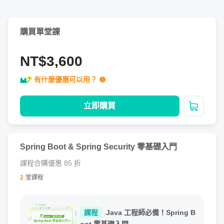
參與，5.0 好評）
Java 工程師必備！Spring Boot 零基礎入門
（1500+位
同學參與，5.0 好評）
購買單堂課
FB 和個人網站
NT$3,600
有什麼優惠可以用？
Facebook 粉專：
古古的後端筆記
個人網站：
https://kucw.io
立即購買
加入購
2023 iThome 鐵人賽
Spring Boot & Spring Security 零基礎入門
Spring Boot 零基礎入門
：榮獲 2023 鐵人賽《優選》
課程合購優惠 85 折
獎項
2
堂課程
Google Cloud Platform 零基礎入門
課程
Java 工程師必備！Spring B