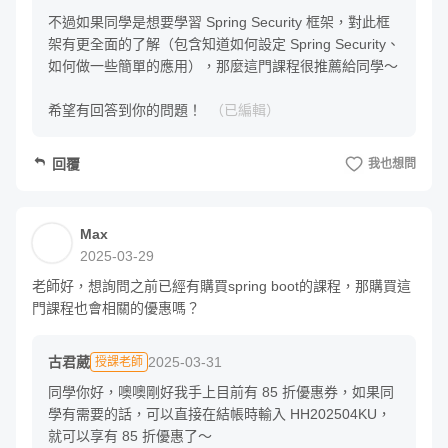
不過如果同學是想要學習 Spring Security 框架，對此框
架有更全面的了解（包含知道如何設定 Spring Security、
如何做一些簡單的應用），那麼這門課程很推薦給同學～

這門課程會使用以下環境進行教學：
希望有回答到你的問題！
（已編輯）
Spring Boot 版本：3.1.5
Spring Security 版本：6.1.5（另外會穿插 Spring
回覆
我也想問
Security 5.x 的比較）
Java 17
Max
MySQL 資料庫版本：8.0.35
2025-03-29
IntelliJ IDEA Ultimate 2023.2
老師好，想詢問之前已經有購買spring boot的課程，那購買這
Postman
門課程也會相關的優惠嗎？
古君葳
2025-03-31
授課老師
同學你好，噢噢剛好我手上目前有 85 折優惠券，如果同
學有需要的話，可以直接在結帳時輸入 HH202504KU，
就可以享有 85 折優惠了～
