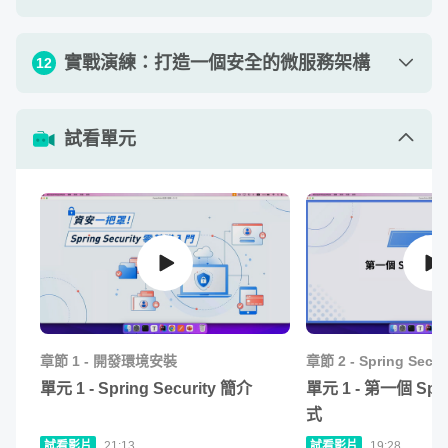
Spring Security 撰寫單元測試。
單元 2 - 實作 Google 的社交登入
15
:
52
單元 1 - Spring Security 和微服務架構簡介
06
:
33
在這個階段的實戰演練，即是把上述的內容整合起來，為一
實戰演練：打造一個安全的微服務架構
12
單元 3 - 實作 GitHub 的社交登入
06
:
27
個沒有添加任何安全性保護的 Spring Boot 程式，加入「登
單元 2 - Session-Based Authentication - 基
16
:
09
入認證、權限管理、單元測試、安全性漏洞保護」這四大功
於 Session 的身份認證
單元 4 - 實作 Facebook 的社交登入
單元 1 - 第三階段實戰演練 - 打造一個安全的
06
:
25
試看單元
02
:
13
能。
微服務架構
單元 3 - Token-Based Authentication - 基於
單元 5 - 實作 LINE 的社交登入
08
:
52
20
:
19
Token 的身份認證
單元 2 - OAuth 2.0 與微服務架構
章節 1 - 開發環境安裝
15
:
46
單元 6 - 儲存社交登入的 user 數據
14
:
51
章節 2 - Spring Security 的認證
單元 4 - JWT 介紹 - JWT、JWS、JWE、
單元 3 - 架設 Authorization Server - 使用
30
:
45
章節 3 - Spring Security 的授權
29
:
25
單元 7 - 第二階段實戰演練總結
JWK
02
:
05
Keycloak 架設
章節 4 - 在 Spring Security 中新增自定義的 Filter
單元 5 - Single Sign-On（SSO）介紹
11
:
21
單元 4 - 架設 Resource Server（上）- 使用
章節 5 - CORS（跨來源資源共用）
23
:
23
Spring Security 架設
章節 6 - CSRF（跨站請求偽造攻擊）
單元 6 - Spring Security 和微服務架構總結
05
:
06
章節
1
-
開發環境安裝
章節
2
-
Spring Secu
章節 7 - Spring Security 的單元測試
單元 5 - 架設 Resource Server（下）- JWT
24
:
00
單元
1
-
Spring Security 簡介
單元
1
-
第一個 Sprin
章節 8 - 實戰演練：打造一個安全的 Spring Boot 程式
中的 scope 設定、payload 中常見的保留字
式
單元 6 - Server 和 Server 之間的請求 - Client
試看影片
21:13
試看影片
19:28