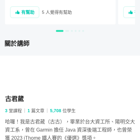
上網找相關課程。

有更多
取得使用者在 Google 或是 Line 中的資訊。
有幫助
5 人覺得有幫助
有
輸入帳
搜尋後大概評估有那些課程，

義登入
在這個階段的實戰演練，則是會在一個 Spring Boot 程式裡
而老師所開的 Spring Boot 課程，當時分析下
面，加入 Spring Security 的功能，實際去串接 Google、
來覺得課程內容非常完整，老師聲音也很好聽
Line 以及 Facebook 這三個平台，實作第三方登入的功
關於講師
(不會想睡覺的聲音)，馬上就下單報名。

能。
雖然第一份工作是以 Spring MVC 為主，但其
課程內容與基本概念都與實務上非常相關，

章節 9 - OAuth 2.0 介紹
經過了一年多的工作經驗，在回頭來看 
章節 10 - 實戰演練：串接 Google、GitHub、
Spring Boot 課程都還是可以加強觀念以及增
Facebook、LINE 實作社交登入
加實務上的熟練度。(面試也可以複習)

----------------------------------------------------------------
古君葳
-----------

第三階段 - Spring Security 和微服務架
Spring Boot 說完了，換說為什麼要來買 
3
堂課程
1
篇文章
5,708
位學生
構
Spring Security。

哈囉！我是古君葳（古古），畢業於台大資工所、陽明交大
----------------------------------------------------------------
資工系，曾在 Garmin 擔任 Java 資深後端工程師，也曾榮
----------- 

獲 2023 iThome 鐵人賽的《優選》獎項。
階段學習成果：
了解如何在微服務架構中應