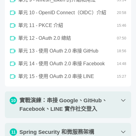
33
:
14
第一階段 - 認識 Spring Security
單元 13 - CSRF 實作 - 實作 CSRF 防禦 + 單
單元 10 - OpenID Connect（OIDC）介紹
20
:
58
09
:
57
元測試
單元 11 - PKCE 介紹
15
:
46
階段學習成果：
了解 Spring Security 的基
單元 14 - 第一階段實戰演練總結
02
:
05
本用法，能夠使用 Spring Security 實作認
單元 12 - OAuth 2.0 總結
07
:
50
證和授權的機制
單元 13 - 使用 OAuth 2.0 串接 GitHub
18
:
56
單元 14 - 使用 OAuth 2.0 串接 Facebook
14
:
48
實戰演練：
打造一個安全的 Spring Boot 程
單元 15 - 使用 OAuth 2.0 串接 LINE
15
:
27
式
在第一階段裡，我會先介紹 Spring Security 的基本用法，
實戰演練：串接 Google、GitHub、
10
並且介紹「認證（Authentication）」和「授權
Facebook、LINE 實作社交登入
（Authorization）」之間的差別，以及它們各自的運作機
制。除此之外，我也會介紹 Spring Security 所支援的常見
單元 1 - 第二階段實戰演練 - 實作 OAuth 2.0
Spring Security 和微服務架構
的安全性漏洞保護機制（CSRF、CORS），以及如何為
11
05
:
45
的社交登入