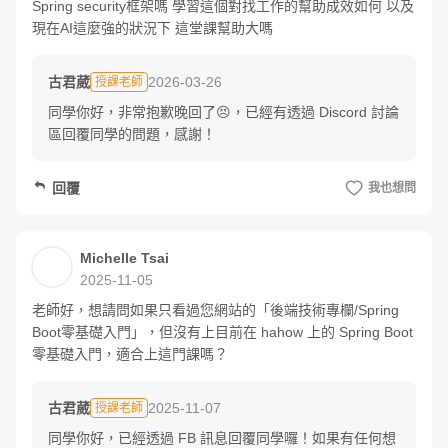
Spring security框架嗎 學習這個對找工作的幫助成效如何 以及
章節 12 - 實戰演練：打造一個安全的微服務架構
現在AI這麼強的狀況下 這堂課幫助大嗎
古君葳
2026-03-26
授課老師
同學你好，非常抱歉晚回了😣，已經有透過 Discord 討論
區回覆同學的問題，感謝！
回覆
我也想問
這門課程適合：
Michelle Tsai
2025-11-05
學完了 Spring Boot，卻不知道下一步該往哪裡精進
老師好，想請問如果只看過您網站的「後端技術專欄/Spring 
在工作中常聽到一些資安的名詞，卻不了解它們實際的
Boot零基礎入門」，但沒有上目前在 hahow 上的 Spring Boot
零基礎入門，適合上這門課嗎？
運作邏輯
想要為你所開發的 Spring Boot 程式，添加足夠安全的
古君葳
2025-11-07
授課老師
保護
同學你好，已經透過 FB 訊息回覆同學囉！如果有任何想
想學習 Spring Security，但是不知道從何入門