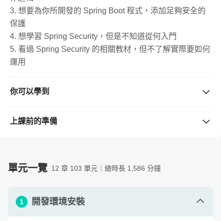
哪裡精進？
3. 想要為你所開發的 Spring Boot 程式，添加足夠安全的
保護
4. 想學習 Spring Security，但是不知道從何入門
常常聽到資安相關的名詞（ex: OAuth、
5. 看過 Spring Security 的相關教材，但不了解實際要如何
運用
JWT...），卻發現網路上的文章過於零碎，
沒辦法系統性的學習它們的運作邏輯？
你可以學到
1. 能夠使用 Spring Security，為 Spring Boot 程式添加帳
好想為 Spring Boot 程式添加安全的保護！
號登入和權限管理的功能
上課前的準備
2. 能夠使用 Spring Security 串接 Google、Line 以及
怎麼做？
需要準備的工具 / 軟體
（若購買課程前不清楚版本是否支
Facebook，實作第三方登入
援，請先留言與老師確認。）
3. 了解如何在微服務架構中應用 Spring Security
1. 一台電腦（Mac、Windows、Linux 皆可）
如果你有以上這些安全性開發的相關困擾，那就交給
單元一覽
12 章 103 單元｜總時長 1,586 分鐘
4. 了解什麼是 OAuth 2.0、JWT、CSRF 以及 CORS
2. IntelliJ IDEA Ultimate 或其他 Spring Boot 開發工具（課
Spring Security
來解決吧！
程中會使用 IntelliJ IDEA Ultimate (付費版) 做教學，但是
開發環境安裝
大家用其他的軟體如 IntelliJ IDEA Community (社群免費
1
為什麼要學習 Spring Security？它的優勢
版)、STS、Eclipse、VS Code 也可以）