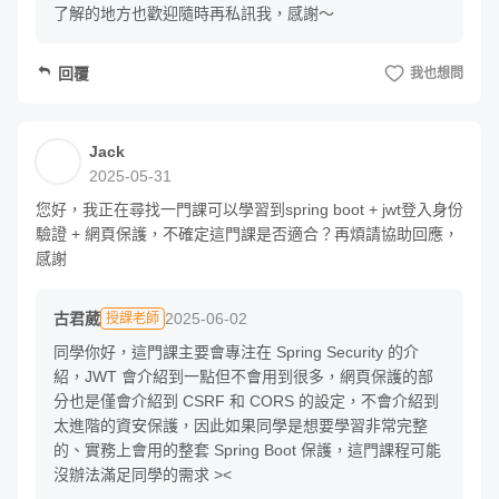
了解的地方也歡迎隨時再私訊我，感謝～
看過 Spring Security 的相關教材，但不了解實際要如
何運用
回覆
我也想問
上完這門課，你會學到：
Jack
2025-05-31
能夠使用 Spring Security，為 Spring Boot 程式添加帳
號登入和權限管理的功能
您好，我正在尋找一門課可以學習到spring boot + jwt登入身份
驗證 + 網頁保護，不確定這門課是否適合？再煩請協助回應，
能夠使用 Spring Security 串接 Google、Line 以及
感謝
Facebook，實作第三方登入
了解如何在微服務架構中應用 Spring Security
古君葳
2025-06-02
授課老師
了解什麼是 OAuth 2.0、JWT、CSRF 以及 CORS
同學你好，這門課主要會專注在 Spring Security 的介
紹，JWT 會介紹到一點但不會用到很多，網頁保護的部
分也是僅會介紹到 CSRF 和 CORS 的設定，不會介紹到
太進階的資安保護，因此如果同學是想要學習非常完整
的、實務上會用的整套 Spring Boot 保護，這門課程可能
沒辦法滿足同學的需求 ><
