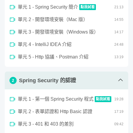
需要具備的背景知識
在哪裡？
單元 1 - Spring Security 簡介
點我試看
21
:
13
1. 此為 Spring 全家桶的進階課程，建議至少開發過一個
0
Spring Boot 程式再來學習，會比較好上手
單元 2 - 開發環境安裝（Mac 版）
seconds
14
:
55
Spring Security 簡介
of
Spring Security 是 Spring 全家桶中的一個安全性開發框
2. 曾使用過 Spring JDBC 或是 Spring Data JPA 串接資料
21
單元 3 - 開發環境安裝（Windows 版）
14
:
17
架，它除了提供了認證和授權的安全性保護機制之外，
重點
minutes,
庫，並且了解 SQL 的基本語法
13
是它可以快速的和 Spring Boot、Spring Cloud 整合在一
3. 不需具備任何資訊安全相關的背景知識，課程會從零開
seconds
單元 4 - IntelliJ IDEA 介紹
24
:
48
始教學
起
，大幅提升了專案的開發效率，在當前 Spring 作為最主
單元 5 - Http 協議、Postman 介紹
13
:
19
流的開發框架來說，Spring Security 身為 Spring 全家桶中
的一員，有著不可忽視的地位。
Spring Security 的認證
不過，也由於 Spring Security 過於強大，導致許多認證和
2
授權的機制，都被封裝成幾行程式即可設定完成，
這卻變相
導致了許多人在學習 Spring Security 時，並不了解底層的
單元 1 - 第一個 Spring Security 程式
點我試看
19
:
28
資訊安全邏輯
，反而容易使得系統出現安全性漏洞，進而造
0
單元 2 - 表單認證和 Http Basic 認證
seconds
17
:
19
成敏感資料的洩漏，產生不小的損失。
第一個 Spring Security 程式
of
19
單元 3 - 401 和 403 的差別
09
:
42
minutes,
因此，
如果你打從心底想要系統性的學習
28