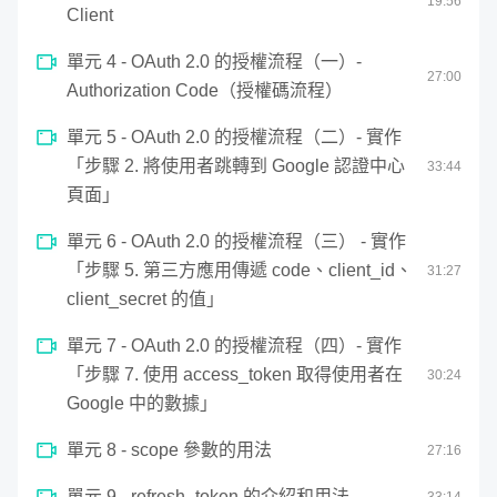
19
:
56
44
Client
單元 5 - 認證實作（四）- 實作登入 API
10
:
36
seconds
單元 4 - OAuth 2.0 的授權流程（一）-
單元 6 - 認證實作（五）- 單元測試
09
:
17
27
:
00
Authorization Code（授權碼流程）
單元 7 - 授權實作（一）- 串接資料庫
17
:
36
單元 5 - OAuth 2.0 的授權流程（二）- 實作
（RBAC 權限模型）
「步驟 2. 將使用者跳轉到 Google 認證中心
33
:
44
單元 8 - 授權實作（二）- 單元測試
頁面」
13
:
25
單元 9 - 授權實作（三）- 註冊帳號時添加預
單元 6 - OAuth 2.0 的授權流程（三） - 實作
12
:
14
設權限 + 單元測試
「步驟 5. 第三方應用傳遞 code、client_id、
31
:
27
client_secret 的值」
單元 10 - 授權實作（四）- 實作訂閱、取消訂
26
:
59
閱 API + 單元測試
單元 7 - OAuth 2.0 的授權流程（四）- 實作
課程將
分成 3 個階段、並且搭配 3 個實戰演練
，帶你循序
「步驟 7. 使用 access_token 取得使用者在
30
:
24
單元 11 - Filter 實作 - 記錄使用者嘗試登入的
Google 中的數據」
漸進的了解 Spring Security 的用法，一步步的幫助你建立
07
:
28
時間
Spring Security 的實作能力。
單元 8 - scope 參數的用法
27
:
16
單元 12 - CORS 實作 - 實作 CORS 跨域設定
05
:
30
+ 單元測試
單元 9 - refresh_token 的介紹和用法