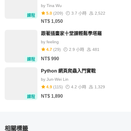
by
Tina Wu
5.0
(
209
)
3.7 小時
2,522
課程
NT$
1,050
跟著插畫家十堂課輕鬆學塔羅
問題回覆
by
feeling
4.7
(
29
)
2.9 小時
481
可以在 Hahow 的討論區詢問課程相關問題，通常 1 ~ 3 天
NT$
990
課程
內我就會回覆，不管是程式還是環境相關的問題都可以詢
問！
Python 網頁爬蟲入門實戰
by
Jun-Wei Lin
作業設計
4.9
(
115
)
4.2 小時
1,329
NT$
1,890
課程
這門課程只有一個作業，就是在最後分享你所實作的 3 個
實戰演練的程式，歡迎大家參考其他同學實作的程式，一起
學習成長💪
相關標籤