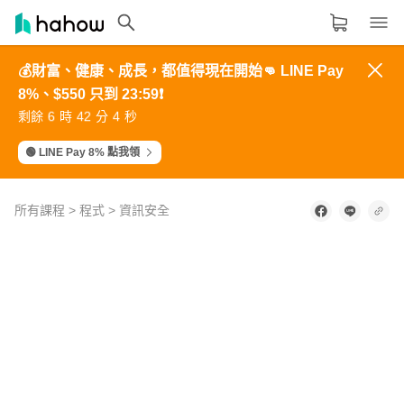
💰財富、健康、成長，都值得現在開始👊 LINE Pay
領域分類
大家都在學的領域
8%、$550 只到 23:59❗️
8
6
4
5
9
7
5
6
7
5
3
4
0
8
6
7
生活品味
6
4
2
3
剩餘
時
分
秒
1
9
7
8
5
3
1
2
2
0
8
9
3
1
9
0
4
2
0
1
職場技能
🟢 LINE Pay 8% 點我領
設計
所有課程
>
程式
>
資訊安全
語言
0
其他領域
of
2
minutes,
33
內容形式
選擇適合你的學習形式
seconds
影音課程
定期更新型課程