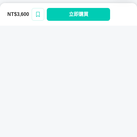
NT$3,600
立即購買
登入/註冊
Hahow for Business
提供客製化的線上與實體混成培訓方案，透
過數據驅動，打造最佳人才培訓策略。
立即開始