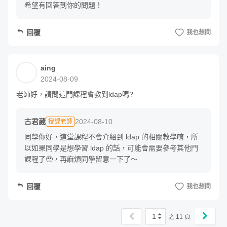
希望有回答到你的問題！
回覆
我也想問
aing
2024-08-09
老師好，請問這門課程會教到ldap嗎?
哈囉大家好，我是古君葳（也可以叫我古古），我畢業於台
灣大學資工所，曾在 Garmin 擔任 Java 資深後端工程師，
古君葳
2024-08-10
授課老師
也有在 Hahow 開設過兩門程式課程，並且有超過 3200+ 位
同學你好，這堂課程不會介紹到 ldap 的相關教學唷，所
同學參與課程。現為自由工作者，持續探索軟體工程師的更
以如果同學是想學習 ldap 的話，可能會需要參考其他門
多可能性！
課程了🥹，再麻煩同學留意一下了～
Hahow 開設課程
回覆
我也想問
Github 免費架站術！輕鬆打造個人品牌
（1700+位同學
1
之
11
頁