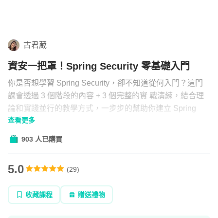
學習補給
組合
古君葳
直播
資安一把罩！Spring Security 零基礎入門
文章
你是否想學習 Spring Security，卻不知道從何入門？這門
課會透過 3 個階段的內容 + 3 個完整的實 戰演練，結合理
論和實踐並行的教學方式，一步步的幫助你建立 Spring
企業方案
查看更多
Security 的實作能力！
903 人已購買
5.0
(
29
)
收藏課程
贈送禮物