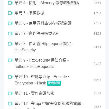
seconds
單元 4 - 使用 InMemory 儲存帳號密碼
28
:
54
Spring Security，並且想要了解資訊安全
背後的運作邏輯
，那麼就跟著這門課一起從
單元 5 - 準備數據
12
:
37
零開始入門 Spring Security 吧！
單元 6 - 使用資料庫儲存帳號密碼
27
:
52
單元 7 - 實作註冊帳號 API
14
:
22
單元 8 - 自定義 Http request 設定 -
24
:
14
HttpSecurity
單元 9 - HttpSecurity 用法介紹 -
41
:
45
authorizeHttpRequests
單元 10 - 密碼學介紹 - Encode、
20
:
57
Encryption、Hash
點我試看
0
單元 11 - 實作密碼加密
seconds
31
:
42
密碼學介紹 - Encode、Encryption、Hash
of
20
單元 12 - 在 api 中取得身份認證的資訊 -
minutes,
06
:
57