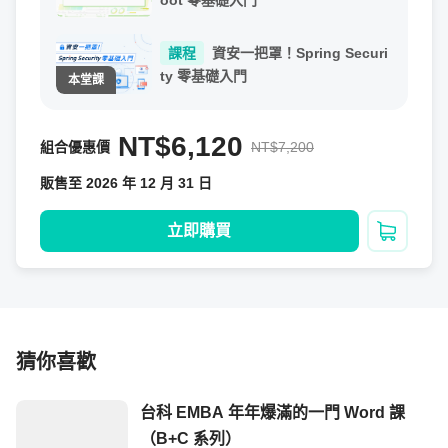
oot 零基礎入門
課程
資安一把罩！Spring Securi
ty 零基礎入門
NT$6,120
組合優惠價
NT$7,200
販售至 2026 年 12 月 31 日
立即購買
加入購
猜你喜歡
台科 EMBA 年年爆滿的一門 Word 課
（B+C 系列）