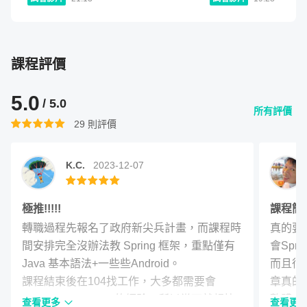
20
:
43
第二階段 - Spring Security 和 OAuth
Credentials 授權流程
2.0
單元 7 - 第三階段實戰演練總結
01
:
49
課程評價
單元 8 - 課程總結語
05
:
01
階段學習成果：
了解 OAuth 2.0 協議原理，
5.0
作業 1 - 分享你的 3 個 Spring Security 實
/ 5.0
能夠使用 Spring Security 搭配 OAuth 2.0
查看作業
所有評價
戰演練程式
29
則評價
協議，串接第三方網站
K.C.
2023-12-07
實戰演練：
串接 Google、Line、
Facebook，實作第三方登入
極推!!!!!
課程簡
轉職過程先報名了政府新尖兵計畫，而課程時
真的要
間安排完全沒辦法教 Spring 框架，重點僅有
會Spri
在第二階段中，我會先介紹 OAuth 2.0 協議的原理，讓你了
Java 基本語法+一些些Android。

而且很
解 OAuth 2.0 被發明出來最一開始要解決的問題是什麼、以
課程結束後在104找工作，大多都需要會
章真的
及後續的常見應用，接著我會介紹要如何使用 Spring
Spring Framework 的經驗，所以當下就趕快
整體來
查看更多
查看更
Security 所支援的 OAuth 的功能，去串接第三方的網站，