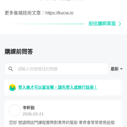
在工作經驗上，有遇到介接服務且主管希望是
用 Spring Security
由 Spring Security + JWT 當作 Token 驗證，

更多後端技術文章：https://kucw.io
而上網找資料也是大海撈針(不管是版本、元
前往講師頁面
件、使用方式都有很多種)，

實戰演練：
打造一個安全的微服務架構
當時使用方式都是嘗試照抄別人的 code 來跑
跑看是否有成功，以當時的程度真的很難了解
其原理。

在前面的階段中我們所談的，都是單體式的後端系統，而在
購課前問答
另外在一個專案中也遇到要使用 JWT 當作使
這個第三階段，則會進階到多個服務的微服務架構。在這個
用者登入驗證，將JWT 放在 HttpSession 裡
階段中，我會先介紹微服務架構的設計，並且會介紹要如何
去驗證每個 api，

最新
使用 Spring Security，去保護微服務中的所有程式，但是
所以換句話說，Spring Security 在實務應用上
又讓各個服務之間，能夠保留互相調用的權限。
其實非常常見，還不趕快報名嗎QQ

登入後才可以留言喔，請先登入或進行註冊！
----------------------------------------------------------------
在這個階段的實戰演練，則是會在數個 Spring Boot 程式的
----------- 

微服務中，加入一個專門負責管理登入認證的 Spring
最後想敲碗，希望未來老師能開 Spring 
Security 微服務 ，由它來管理 Token 的發放和認證。
李軒毅
Cloud 的課程!!!
2026-03-21
章節 11 - Spring Security 和微服務架構
您好 想請問這門課程實際對業界的幫助 業界會常常使用這個