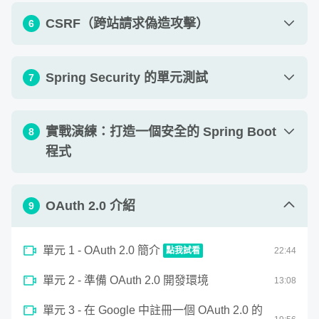
單元 1 - CORS 簡介
17
:
42
單元 3 - 新增自定義的 Filter（上）- Filter、
CSRF（跨站請求偽造攻擊）
6
22
:
28
OncePerRequestFilter
單元 2 - 解決 CORS 的方法（一）- Spring
理論和實踐並行，3 個階段的內容 + 3 個完
15
:
03
Security 的 cors 設定
整的實戰演練！
單元 4 - 新增自定義的 Filter（下）- 處理和檢
單元 1 - CSRF 簡介
03
:
21
Spring Security 的單元測試
7
14
:
32
查 request
單元 3 - CORS 的運作流程 - 瀏覽器中的
單元 2 - Cookie 和 Session 介紹 - Session-
11
:
35
這門課程
著重在理論和實踐並行
，因此在每一個階段的內
22
:
10
Preflight 請求
單元 5 - 添加 Filter 的方法 -
Based Authentication
單元 1 - Spring Security 的單元測試簡介
03
:
12
容，都會安排一個實戰演練的章節，將該階段的內容總和起
實戰演練：打造一個安全的 Spring Boot
8
addFilterBefore()、addFilterAfter()、
12
:
35
單元 4 - 解決 CORS 的方法（二）- Spring
單元 3 - CSRF 攻擊的流程
來，做一次完整的專案開發，
透過完整的專案開發練習，更
16
:
05
程式
13
:
00
單元 2 - 認證和授權的測試 -
addFilterAt()
Boot 原生的 @CrossOrigin
30
:
20
能發揮和體現出階段的學習成果。
with(httpBasic())、@WithMockUser
單元 4 - 防禦 CSRF 攻擊的方法
09
:
22
單元 6 - 使用 Filter 的注意事項
06
:
12
單元 5 - 解決 CORS 的方法（三）- Nginx 設
單元 1 - 第一階段實戰演練 - 打造一個安全的
所以這門課程，就會透過
3 個階段的內容
，搭配
3 個完整
11
:
05
單元 3 - CORS 的測試
09
:
28
OAuth 2.0 介紹
9
單元 5 - 實作防禦 CSRF 攻擊（上）- X-
10
:
33
定
單元 7 - Spring Security 中的 Filter 總結
Spring Boot 程式
03
:
02
21
:
48
的實戰演練
，一步步的幫助你建立 Spring Security 的實作
XSRF-TOKEN、_csrf
單元 4 - CSRF 的測試 - with(csrf())
09
:
50
單元 6 - CORS 總結
能力！
03
:
57
單元 2 - 認證實作（一）- 串接資料庫
19
:
55
單元 1 - OAuth 2.0 簡介
點我試看
22
:
44
單元 6 - 實作防禦 CSRF 攻擊（下）-
單元 5 - Spring Security 的單元測試總結
02
:
50
08
:
43
階段內容和實戰演練安排，詳見下方「課程單元規劃」：
0
ignoringRequestMatchers
單元 3 - 認證實作（二）- 實作註冊帳號 API
07
:
31
單元 2 - 準備 OAuth 2.0 開發環境
seconds
13
:
08
OAuth 2.0 簡介
of
單元 7 - CSRF 總結
22
單元 4 - 認證實作（三）- 密碼加密
06
:
30
09
:
15
單元 3 - 在 Google 中註冊一個 OAuth 2.0 的
minutes,