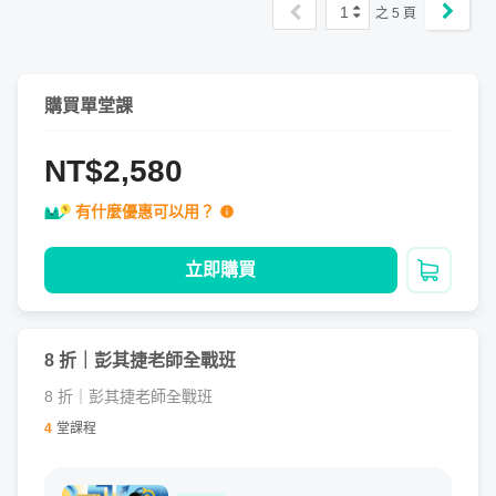
1
之
5
頁
極致使用者體驗
👨🏻‍🎓 首堂
Tableau 課程
，學生好評不斷！
購買單堂課
✨ 歡迎同學們參考課程《
資料變決策！從零上手 Tableau
NT$2,580
大數據視覺化
》，學生真實回饋！
有什麼優惠可以用？
✨ 教學清晰、解答用心 ❤️
立即購買
加入購
✨ 滿滿的好口碑，來自優質課程設計、加上用心的講師！
8 折｜彭其捷老師全戰班
8 折｜彭其捷老師全戰班
4
堂課程