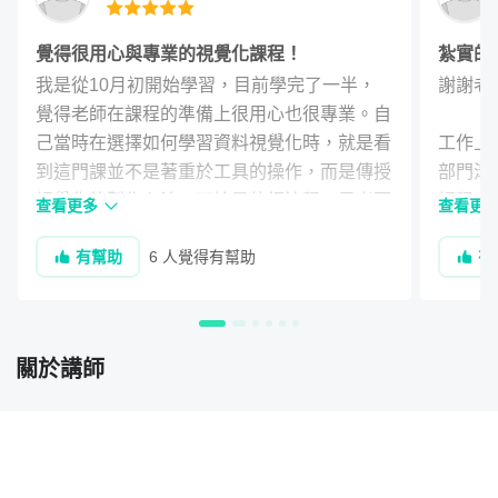
覺得很用心與專業的視覺化課程！
紮實的
我是從10月初開始學習，目前學完了一半，
謝謝老
覺得老師在課程的準備上很用心也很專業。自
核心價值一：了解資料分析與商業圖表整合製作流程
己當時在選擇如何學習資料視覺化時，就是看
工作上
到這門課並不是著重於工具的操作，而是傳授
部門溝
視覺化的製作心法，不論是執行流程、思考要
課程上
查看更多
查看更
使用什麼圖表、還是圖表上可以加上的細節以
跳到第
有幫助
6 人覺得有幫助
有
及要注意的地方，對我來說都是很大的啟發！
對於很
還有 Canva 在製圖的能力也讓我大開眼界，
原來以
以前都只有拿來做簡報，沒有想過可以用他來
個人很
參考視覺化內容，很期待還沒學的另外 
構，非
關於講師
50%！後續還有實作與作品集的部分🤗
此外也很
Canv
彭其捷
2023-11-07
授課老師
期待之後
你是否曾在報告中提交了精美的圖表，可是搞錯分析方向，
謝謝學員反饋！！學完一半也很長了 XD（8
及產出