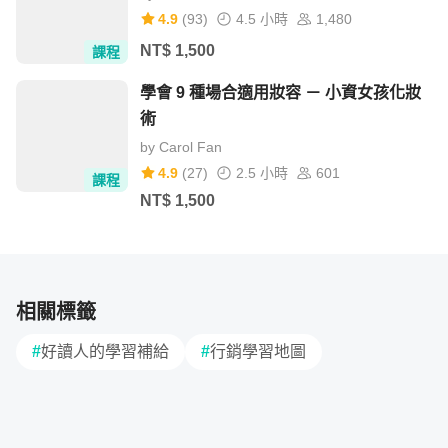
Google Looker Studio、Flourish。這三款是國際上非常主
4.9
(
93
)
4.5 小時
1,480
流的非程式碼視覺化工具，不需要費用，學習效果佳且入門
NT$
1,500
課程
並不困難，學習後能夠馬上提升學員的視覺化圖表製作能
學會 9 種場合適用妝容 － 小資女孩化妝
力。
術
by
Carol Fan
對應課程章節單元

4.9
(
27
)
2.5 小時
601
課程
▶️ 章節 7：認識各類視覺化分析與製圖工具

NT$
1,500
▶️ 章節 8：視覺化分析實作 - Google Sheet 篇

▶️ 章節 9：視覺化儀表板實作 - Google Looker Studio 篇

相關標籤
課程解鎖活動
#
好讀人的學習補給
#
行銷學習地圖
（已達標）
200%：使用 Canva 設計資訊圖表（◎已
整合進入主課程 - 章節4）