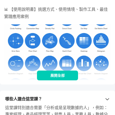
📊 【使用說明書】挑選方式、使用情境、製作工具、最佳
實踐應用案例
展開全部
設計力：詳細清楚的圖表視覺改造練習
哪些人適合這堂課？
這堂課特別適合需要「分析或是呈現數據的人」，例如：
>> 讓你不會再做出資訊不易讀、放錯重點的圖表
專案經理、產品經理等等、銷售人員、業務人員、數據分