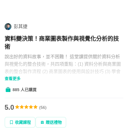
學習補給
組合
彭其捷
直播
資料變決策！商業圖表製作與視覺化分析的技
文章
術
說出好的資料故事，並不困難！ 這堂課提供關於資料分析
與視覺化的整合技術，共四項重點：(1) 資料分析與商業圖
企業方案
表的整合製作流程 (2) 商業圖表的使用與設計技巧 (3) 學會
查看更多
多款視覺化分析軟體：Google Sheet、Google Looker
Studio、Flourish、Canva (4) ChatGPT/AI 的視覺化分析技
885 人已購買
巧！包括與 Excel、Tableau 等商業分析工具的協作心法 這
堂課適合於工作中需要接觸數據的人，讓你可以透過視覺化
5.0
(
56
)
的手法分析數據、呈現數據、分享數據，說出好的資料故
事！
收藏課程
贈送禮物