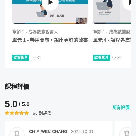
章節
1
-
成為數據說書人
章節
1
-
成為數據說書
單元
1
-
善用圖表，說出更好的故事
單元
4
-
課程各章節
試看影片
04:31
試看影片
08:30
課程評價
5.0
/ 5.0
所有評價
56
則評價
CHIA-WEN CHANG
2023-10-31