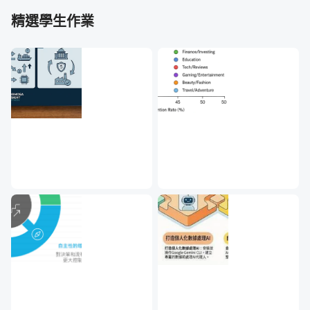
https://www.visualization.tw/
核心價值二：數據故事力！
精選學生作業
你是否也曾遇到，說出來的數字無法打動對方？
這時數據敘
事的技巧格外重要！
如何正確搭配：圖表、文字、口語，讓聽眾理解、甚至感受
到你想傳達的議題的急迫性，有相關的敘事方法與技巧。以
Freytag 的敘事金字塔方法為例，好的故事包括「背景說