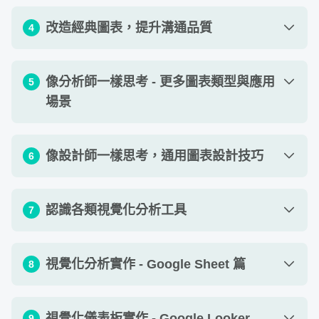
單元 1 - ChatGPT 與資料視覺化
24
:
58
單元 3 - 階段二：確保適合視覺化的資料格式
15
:
53
改造經典圖表，提升溝通品質
4
單元 2 - ChatGPT 搭配 Excel / Google Sheet
單元 4 - 階段三：資料視覺化雛形設計
24
:
15
25
:
25
技巧
單元 1 - 商業圖表，簡單也不簡單！
10
:
27
像分析師一樣思考 - 更多圖表類型與應用
5
單元 5 - 階段四：資料視覺化實作技術選擇
09
:
54
單元 3 - ChatGPT 搭配 Python 進行資料視覺
場景
單元 2 - 認識 Canva 絕佳製圖工具
11
:
59
21
:
38
單元 6 - 階段五：彙整資料故事論述
化
27
:
11
單元 3 - 更多 Canva 資料視覺化技巧
15
:
08
作業 1 - 製作資料視覺化企劃書
單元 4 - ChatGPT 協助生成網頁互動資料視
查看作業
單元 1 - 商業圖表選擇指南
17
:
37
像設計師一樣思考，通用圖表設計技巧
15
:
52
6
單元 4 - 長條圖 - 分析意涵、常見錯誤、設計
覺化
20
:
57
單元 2 - 擅長呈現「比較」的視覺化圖表
38
:
04
靈感
單元 5 - ChatGPT 搭配 Tableau 進行資料視
單元 1 - 圖表色彩使用篇
24
:
14
22
:
49
單元 3 - 擅長呈現「關聯」的視覺化圖表
38
:
04
📊【Flourish】不用寫程式，也可以製作超精美的互動資料
認識各類視覺化分析工具
7
單元 5 - 圓餅圖 - 分析意涵、常見錯誤、設計
覺化
18
:
40
視覺化
靈感
單元 2 - 圖表文字使用篇
19
:
09
單元 4 - 擅長呈現「分佈」的視覺化圖表
20
:
54
單元 6 - 透過 MidJourney / AI 繪製資料視覺
15
:
27
單元 1 - 資料視覺化工具選擇指南
12
:
04
單元 6 - 線圖與面積圖 - 分析意涵、常見錯
化
單元 3 - 圖表簡報排版篇
18
:
16
視覺化分析實作 - Google Sheet 篇
8
單元 5 - 擅長呈現「組成」的視覺化圖表
30
:
27
20
:
37
誤、設計靈感
單元 2 - 無程式碼（No-Code）資料視覺化工
作業 1 - AI 生成資料視覺化練習
單元 4 - 圖表輔助元件篇
查看作業
11
:
35
19
:
19
單元 6 - 擅長呈現「空間」的視覺化圖表
25
:
56
具
單元 7 - 表格 - 分析意涵、常見錯誤、設計靈
單元 1 - 認識 Google Sheet 雲端試算表工具
04
:
05
視覺化儀表板實作 - Google Looker
25
:
21
9