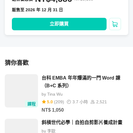
對應課程章節單元

販售至 2026 年 12 月 31 日
▶️ 章節 4：商業場景的經典圖表，你用對了嗎？

立即購買
加入購
⚡主軸四：資料視覺化設計
資料視覺化的設計加工，是樹立專業感的重點能力，本課程
從「配色」「文字」「佈局 」「動畫」「資訊圖表」等面
猜你喜歡
向，說明人人都可以學會的資料視覺化設計重點。
台科 EMBA 年年爆滿的一門 Word 課
（B+C 系列）
對應課程章節單元

by
Tina Wu
5.0
(
209
)
3.7 小時
2,521
課程
NT$
1,050
⚡主軸五：視覺化技術與工具操作
斜槓世代必學｜自拍自剪影片養成計畫
本課程將帶領學員實作三款視覺化工具：Google Sheet、
by
李歐