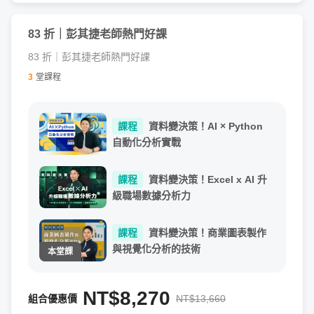
是簡報現場，如何透過「圖表」來溝通「數據」、呈現出關
鍵洞見，甚至影響決策，是非常重要的能力。
83 折｜彭其捷老師熱門好課
83 折｜彭其捷老師熱門好課
對應課程章節單元

3
堂課程
▶️ 章節 1：成為數據說書人

課程
資料變決策！AI × Python
自動化分析實戰
⚡主軸二：資料分析與視覺化整合流程
課程
資料變決策！Excel x AI 升
課程將細部說明資料分析與視覺化的流程，好的資料故事，
級職場數據分析力
從最剛開始如何建立商業假設就非常重要，這堂課將帶領你
在每個環節，掌握各階段的圖表決策與視覺化企劃技巧。
課程
資料變決策！商業圖表製作
與視覺化分析的技術
對應課程章節單元

NT$8,270
組合優惠價
NT$13,660