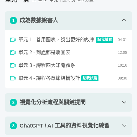
- 商業圖表技巧：說明長條圖、圓餅圖、線圖、面積圖、
課使用到的視覺化軟體，包括：
📊【Google Sheet】類似 Excel 的雲端資料視覺化工具，
表格、儀表板使用技巧
- Excel
- 商業圖表實作：透過圖表改造練習，瞭解如何高效率表
可多人共編超好用！
成為數據說書人
- Google Sheet
1
達圖表洞見
- Google Looker Studio
- 工具實作：Google Sheet 資料視覺化圖表
- Tableau Public
單元 1 - 善用圖表，說出更好的故事
點我試看
04
:
31
- 工具實作：Google Looker Studio 資料視覺化儀表板
- Flourish
0
- 工具實作：Flourish 資料視覺化動態圖表
- Canva
單元 2 - 到處都是爛圖表
seconds
12
:
08
善用圖表，說出更好的故事
of
- 工具實作：Canva 資訊圖表實作
需要具備的背景知識
4
單元 3 - 課程四大知識體系
- 工具實作：ChatGPT 與 Excel , Tableau , 前端網頁協作
10
:
16
minutes,
無經驗可入門；若具備基礎數據或 Excel 操作經驗者，更
31
適合這堂課。
seconds
單元 4 - 課程各章節結構設計
點我試看
08
:
30
0
seconds
課程各章節結構設計
of
8
視覺化分析流程與關鍵提問
2
📊【Looker Studio】Google 推出的商業分析工具，提供豐
minutes,
30
富的圖表模組與儀表板功能
seconds
單元 1 - 資料視覺化流程總覽
08
:
31
ChatGPT / AI 工具的資料視覺化練習
3
單元 2 - 階段一：釐清資料視覺化的目的
15
:
38