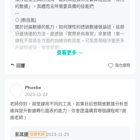
UX 策略顧問，處理數據議題超過十年的時間，出版過 10
的數據」，具體而言所需要具備的技能們

本專書，其中「大數據時代必學的超吸睛視覺化工具與技
---

術：Excel+Tableau 成功晉升資料分析師」目前已經銷售超
◎ [軟技能] 

關於討論數據的能力，如何理性的透過數據做論述，這部
過萬本，也被許多大專院校指定為指定教科書，而同系列分
分最快速的方法，是透過「實際參與專案」來累積（單一
別於 2020 年出版的「Tableau 資料分析師進階高手養成實
課程不容易全方面的訓練到軟技能，可能要積極涉獵更多
戰經典」以及 2022 年出版的「Tableau 打造 30 個經典數
的課程選擇，慢慢累積）

查看更多
據圖表」，皆為數據分析與資料視覺化領域之暢銷書。
---

◎ [領域知識]  

回覆
我也想問
我曾參與過多項大型資料科學、人工智慧專案，在團隊中擔
在分析數據時，如果能針對產業痛點去論述的能力；這邊
通常會有許多的專業術語，也需要多年的累積，更能言之
任過：數據分析師、數據專案經理、前端工程師、介面設計
有物

師、使用者體驗顧問等等，致力於推廣資料應用與網路服
Phoebe
---

務。我熱愛分享，曾在超過 70 個機構進行過演講、教學課
2023-11-22
◎ [學經歷] 

程，包括：Hahow、遠傳集團、人工智慧學校、中華電
這件事情很現實，如果可以有餘裕，去求取一個對應的學
老師你好，兩堂課用不同的工具，如果目前想精進數據分析思
歷是絕對有幫助的（舉例統計系、資管系、商管相關科
維與提升數據轉化圖表的能力，你會建議購買哪個課程呢?謝
信、YOTTA、kkday、中研院、工研院、資策會、台灣大
系），透過系統性的課程去訓練，通常也有一定程度的幫
謝老師:)
學、清華大學、天地人學堂等等。現階段致力於推廣資料應
助

用、資料視覺化與 UX 使用者體驗設計。
---

彭其捷
2023-11-23
授課老師
說在最後，其實以上的內容，你問 AI 也會得到很多
