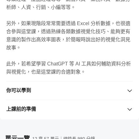
析師、人資、行銷、小編等等。
📊【Before > After】改造，清楚了解圖表優化的原因脈絡，
同樣的數據，用更好的方式呈現。
另外，如果現階段常常需要透過 Excel 分析數據，也很適
合參與這堂課，透過熟練各類數據視覺化技巧、能夠更有
意識的製作出高效率圖表，於簡報時說出好的視覺化洞見
故事。
此外，若希望學習 ChatGPT 等 AI 工具如何輔助資料分析
你可以學到
- 資料故事力：善用數據挖掘洞見、提升簡報溝通品質的
能力
上課前的準備
- 資料視覺化流程企劃：了解業界常規的工作流程階段
需要準備的工具 / 軟體
（若購買課程前不清楚版本是否支
工具力：學習三款可確切提升圖表變化的技術
- AI 工具視覺化技巧：了解 ChatGPT / 生成式 AI 與資料視
援，請先留言與老師確認。）
覺化的整合技術
>> 確實掌握優化圖表視覺效果的工具
只需擁有基本電腦操作能力即可，並無太高的門檻。本堂
單元一覽
12 章 57 單元｜總時長 980 分鐘