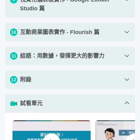
感
單元 7 - 擅長呈現「趨勢」的視覺化圖表
23
:
56
單元 3 - 程式碼（Coding）資料視覺化工具
11
:
37
Studio 篇
單元 2 - 實作：熟悉基礎操作環境與圖表建構
12
:
39
單元 8 - 儀表板 - 分析意涵、常見錯誤、設計
單元 4 - 資訊圖表（Infographic）設計工具
07
:
58
31
:
44
單元 3 - 實作：建構進階商業分析圖表
15
:
38
靈感
單元 1 - 認識 Google Looker Data Studio
08
:
20
互動商業圖表實作 - Flourish 篇
10
單元 4 - 實作：建構商業分析圖表與儀表板
14
:
05
作業 1 - 商業圖表自由創作
查看作業
單元 2 - 實作：導入資料、建立圖表、樣式修
20
:
26
改
單元 1 - 認識 Flourish 工具
09
:
14
結語：用數據，發揮更大的影響力
11
單元 3 - 實作：建構互動儀表板
13
:
24
單元 2 - 實作：建立帳號與第一張 Flourish 圖
06
:
26
故事力：更容易入耳的數據敘事技巧
表
單元 4 - 實作：導入強大的 Template 主題模
單元 1 - 課程延伸閱讀
06
:
31
附錄
12
07
:
40
板
單元 3 - 實作：圖表加工、輸出與分享
>> 從表達技巧思考簡報製作，讓你從圖表到簡報一氣呵成
09
:
37
單元 2 - 結語
00
:
44
單元 4 - 實作：圖表介面調整優化
單元 1 - 附錄A：資料清洗概念與基礎清洗技
09
:
28
讓數字點綴故事感，提升數據的影響力，可以讓人們更有
試看單元
41
:
20
巧
感、更同理、更有記憶點。
單元 5 - 實作：Flourish 六張圖表案例練習
28
:
14
單元 2 - 附錄B：打造資料分析與視覺化作品
29
:
56
單元 6 - 用 Flourish 說故事（Data
集
05
:
46
Storytelling）