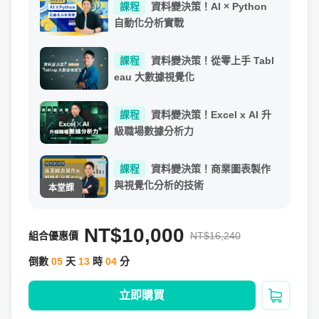
課程
資料變決策！AI × Python
自動化分析實戰
課程
資料變決策！從零上手 Tabl
eau 大數據視覺化
課程
資料變決策！Excel x AI 升
級職場數據分析力
課程
資料變決策！商業圖表製作
與視覺化分析的技術
NT$10,000
組合優惠價
NT$16,240
倒數
05
天
13
時
04
分
⚡主軸一：用數據說故事的技巧
立即購買
加入購
整堂課程是以「說出好故事」為核心，不論是製作報告，或