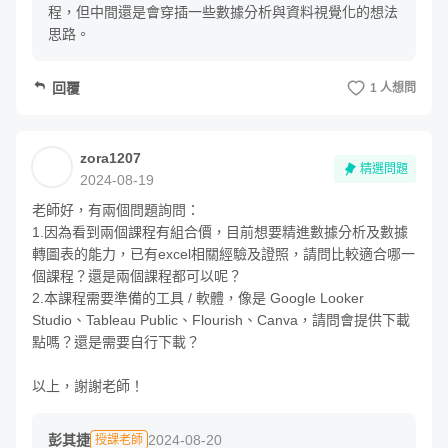
程，但中間還是會穿插一些數據分析與資料視覺化的想法
思路。
回覆
1 人想問
zora1207
精選問題
2024-08-19
Q：如何選擇適合的統計圖表，說出好故事？
老師好，有兩個問題詢問：

Q：重點商業圖表的關鍵製作原則？
1.因為看到兩個課程有組合價，目前想要精進數據分析及數據
Q：人人都可學會的圖表設計加工技巧
轉圖表的能力，已有excel相關經驗及證照，請問比較適合哪一
個課程？還是兩個課程都可以呢？

2.本課程需要準備的工具 / 軟體，像是 Google Looker 
在課程前段學會說故事的方法與流程後，也會需要更認識每
Studio、Tableau Public、Flourish、Canva，請問會提供下載
種數據圖表的使用原則！不同圖表的使用都有其目的，搭配
點嗎？還是需要自行下載？

正確的技法，將能讓聽眾最省力的方式吸收資料，也更能凸
以上，謝謝老師！
顯出你的專業感。
彭其捷
2024-08-20
授課老師