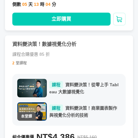
倒數
05
天
13
時
04
分
⚡加碼：ChatGPT 與視覺化/分析之流程
立即購買
加入購
此外，因 ChatGPT 與生成式 AI 的興起，推出許多好用工
具，也讓工作流程大幅轉變，本課程也將分享 ChatGPT 與
資料視覺化、商業分析的技巧。
資料變決策！數據視覺化分析
課程合購優惠 85 折
對應課程章節單元

2
堂課程
課程
資料變決策！從零上手 Tabl
eau 大數據視覺化
⚡主軸三：商業圖表素養
如果要讓商業圖表更成熟，需要強化哪些能力呢？每張商業
課程
資料變決策！商業圖表製作
圖表都有其邏輯性與最佳實踐方法，如何高效呈現商業洞
與視覺化分析的技術
見，是產業界對於管理人士，格外重視的重要能力。
NT$4,386
組合優惠價
NT$5,160