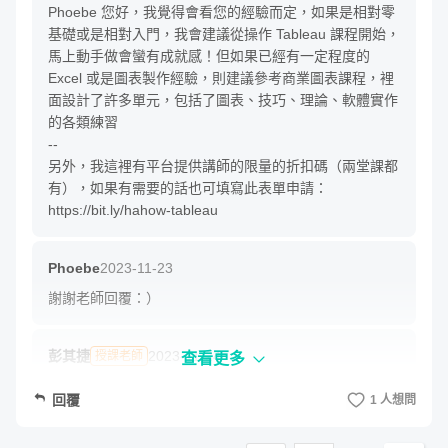
我想講一個我覺得 AI 可能不會講的，是「環境」的重要
Phoebe 您好，我覺得會看您的經驗而定，如果是相對零
📚 書籍著作
性

基礎或是相對入門，我會建議從操作 Tableau 課程開始，
建議您可以努力參加更多研討會，認識更多的人，開更多
馬上動手做會蠻有成就感！但如果已經有一定程度的 
[博碩] 大數據地圖與地理空間資料視覺化設計指南
的讀書會

Excel 或是圖表製作經驗，則建議參考商業圖表課程，裡
當你的演算法認為「你喜歡數據分析」後，通常更多資訊
面設計了許多單元，包括了圖表、技巧、理論、軟體實作
[博碩] Figma UI/UX設計技巧實戰：打造擬真介面原型
就會往你的生活流入，然後就會有更多事情發生了！

的各類練習

[五南] 大數據地圖與地理空間資料視覺化設計指南
---

--

[博碩] 大數據時代超吸睛視覺化工具與技術：Tableau
希望我的分享有幫助～謝謝同學！
另外，我這裡有平台提供講師的限量的折扣碼（兩堂課都
打造30個經典數據圖表
有），如果有需要的話也可填寫此表單申請：
https://bit.ly/hahow-tableau
[博碩] 大數據時代超吸睛視覺化工具與技術：Tableau
邱凡臻
2025-06-14
資料分析師進階高手養成實戰經典
謝謝老師提供資訊,謝謝您
Phoebe
2023-11-23
[博碩] 大數據時代必學的超吸睛視覺化工具與技術：
謝謝老師回覆：）
Excel+Tableau成功晉升資料分析師
彭其捷
2025-06-25
授課老師
[博碩] 大數據專案經理的實戰心法：善用視覺化工具
謝謝，希望對同學有幫助喔！
[博碩] 那些APP好用的祕密：黏住使用者的魅力&UX
彭其捷
2023-11-24
授課老師
查看更多
好感度設計
對了，兩堂課都有部分影音是可以免費閱覽的，也可以先
邱凡臻
回覆
2025-07-20
1 人想問
參考看看大概的課程介紹喔！
[博碩] 成為一流的前端工程師 : 打造專業的UX網站
謝謝老師
[博碩] 打造成功UI/UX的50個關鍵：用魔鬼的細節創造