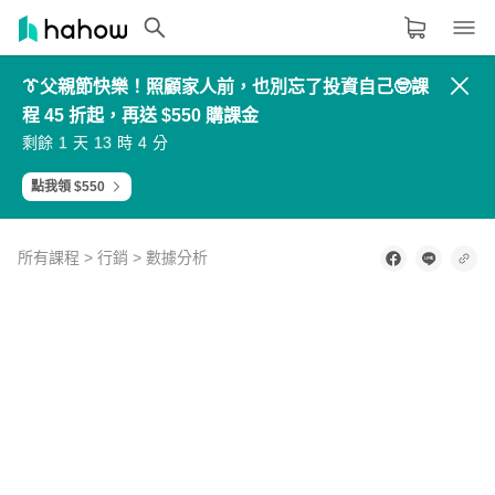
👔父親節快樂！照顧家人前，也別忘了投資自己🤓課
領域分類
大家都在學的領域
程 45 折起，再送 $550 購課金
3
3
5
6
4
4
6
7
2
2
4
5
5
5
7
8
生活品味
1
1
3
4
剩餘
天
時
分
6
6
8
9
0
0
2
3
7
7
9
0
8
8
0
1
9
9
1
2
職場技能
點我領 $550
設計
所有課程
>
行銷
>
數據分析
語言
0
其他領域
of
1
minute,
58
內容形式
選擇適合你的學習形式
seconds
影音課程
定期更新型課程