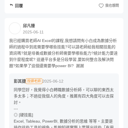
https://hahow.in/cr/data-tableau
隨著指令詠唱者的經驗多寡，也會影響其使用的效果；本課
回覆
我也想問
程將於各個階段中，搭配說明 ChatGPT 適合的場景，透過
精準的提問，來有效提高任務的品質與速度。
邱凡臻
2025-06-11
關於講師
我已經購買老師AI Excel的課程,我想請問有小白成為數據分析
師的過程中到底需要學哪些技能?可以請老師給我相關技能的
資訊嗎?就是培養成數據分析師需要學哪些能力?統計能力要逹
到什麼程度呢? 這邊平台多是分段學習,要如何整合及解決問
題?如果學了這個還需要學power BI?  謝謝
彭其捷
2025-06-12
授課老師
同學您好，我覺得小白轉職數據分析師，可以聊的東西太
多太多；不過從我個人的角度，推薦有四大角度可以去探
討。

---

◎ [硬技能] 

您好，我是彭其捷，我是一個資料分析師、數據專案經理與
Excel, Tableau, PowerBI, 數據分析的思維 等等。主要是
操作這些工具的視角，能夠知道實際上要算出這些「有用