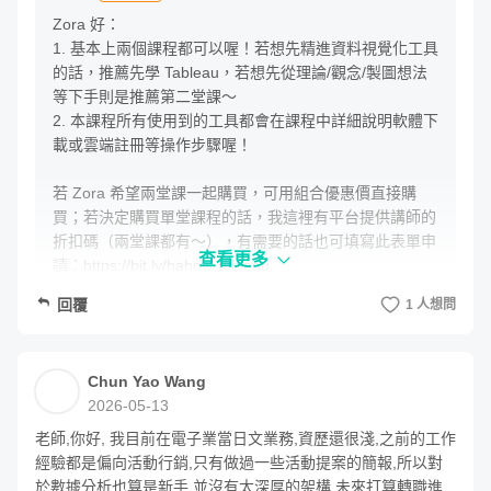
核心價值四：學會四款好學、強大的資料視覺化工具
Zora 好：

1. 基本上兩個課程都可以喔！若想先精進資料視覺化工具
的話，推薦先學 Tableau，若想先從理論/觀念/製圖想法
等下手則是推薦第二堂課～

2. 本課程所有使用到的工具都會在課程中詳細說明軟體下
掌握概念後，這堂課也會帶領你實作幾款容易上手、也非常
載或雲端註冊等操作步驟喔！

實用的視覺化工具。
若 Zora 希望兩堂課一起購買，可用組合優惠價直接購
買；若決定購買單堂課程的話，我這裡有平台提供講師的
首先是市占率高、常見的 Google Sheet，將會介紹許多隱
折扣碼（兩堂課都有～），有需要的話也可填寫此表單申
藏的好用技巧；也可以試試 Google 推出的商業分析工具
查看更多
請：https://bit.ly/hahow-tableau

Google data Studio（Looker studio），雖然是免費工具，
回覆
1 人想問
謝謝，希望有回答到您的問題～
卻提供了豐富的視覺模組與儀表板功能；Flourish 是一款可
以製作出互動性高、精美的資料視覺化圖表；最後是
Canva，近年進步神速的視覺化軟體，也可以輸入資料進行
Chun Yao Wang
2026-05-13
精緻圖表加工！
老師,你好, 我目前在電子業當日文業務,資歷還很淺,之前的工作
經驗都是偏向活動行銷,只有做過一些活動提案的簡報,所以對
核心價值五：生成式 AI 的資料視覺化技巧
於數據分析也算是新手,並沒有太深厚的架構,未來打算轉職進