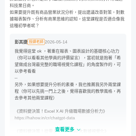
科技業日商。

如果要提升既有商品營業狀況分析，提出建議改善對策，對數
據報表製作、分析有商業思維的認知，這堂課程是否適合像我
這種初學者呢？
彭其捷
2026-05-14
授課老師
Q：哪些資料視覺化場景，適合透過 AI 進行優化呢？
我覺得這堂 ok ，著重在報表、圖表設計的基礎核心功力
（你可以看看其他學員的評價留言），當初就是抱著「希
Q：ChatGPT 的好用視覺化詠唱指令有哪些呢？
望做成台灣最完整的職場視覺化課程」的角度製作的，可
Q：Excel / Tableau / 前端圖表，如何透過
以參考看看

ChatGPT/AI 提升製作效率呢？
--

另外，如果想要提升分析的素養，我也推薦我另外兩堂課
程（你可以先挑一門上之後，覺得喜歡我的教學風格，再
本堂課規劃了整個單元，說明生成式 AI/ChatGPT 可以從哪
去參考其他兩堂課程）

些面向與資料視覺化工具搭配，舉凡像是：資料生成、資料
清理、圖表建議、程式碼建立等，課程會介紹，為什麼在整
《資料變決策！Excel X AI 升級職場數據分析力》

個流程中 AI 工具確實能夠成為一個強大的夥伴，讓視覺化
https://hahow.in/cr/chatgpt-data

的工作生產力大幅提升！
查看更多
《資料變決策！從零上手 Tableau 大數據視覺化》
