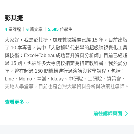
小時），真的花超多時間備課沒錯，超過
以至於無法解決問題；或是做了一個很棒的資料分析，但圖
1000 個小時，整理出這堂課的思路。很推薦
表的視覺呈現卻差強人意？透過良好的企劃流程，建構正確
彭其捷
您可以將 PDF 講義都先下載下來瀏覽，從感
的資料視覺化分析企劃與成果！
彭其捷
興趣的內容來聆聽喔！另外 Canva 做圖表也
謝謝同
4
堂課程
6
篇文章
5,565
位學生
這堂課，將會介紹並引導資料分析與視覺化的流程，並細部
很不錯 ～ 可以做出質感的內容
上的思路
說明每個階段的重點產出：
的！！
大家好，我是彭其捷，處理數據議題已經 15 年，目前出版
正在製
了 10 本專書，其中「大數據時代必學的超吸睛視覺化工具
的內容
與技術：Excel+Tableau成功晉升資料分析師」目前已經超
過 15 刷，也被許多大專院校指定為指定教科書，我熱愛分
享，曾在超過 150 間機構進行過演講與教學課程，包括：
Line、Momo、精誠、kkday、中研院、工研院、資策會、
天地人學堂等，目前也是台灣大學資料分析與決策社導師。
持續推廣 AI、資料應用、資料視覺化。目前新成立〈知識
查看更多
遊牧工作室〉教學團隊，期許帶領更多人學習新的職場技
前往講師頁面
能。
◎ 更多關於我，歡迎參考我的網站：