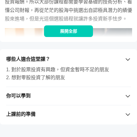
投資報酬。所以大部份課程都需要學習基礎的技術分析、看
懂公司財報，再從茫茫的股海中挑選出自認極具潛力的績優
股來進場，但是光這個選股過程就讓許多投資新手怯步。
展開全部
哪些人適合這堂課？
1. 對於股票投資有興趣，但資金暫時不足的朋友
2. 想對零股投資了解的朋友
你可以學到
1. 了解零股的相關知識
不要懵懵懂懂的隨意買股票，要在投資前扎實的
2. 學會如何透過 Google 以及相關工具取得所須資訊
上課前的準備
做一些功課，才能成功
3. 學會操作零股投資增加年收入
需要準備的工具 / 軟體
（若購買課程前不清楚版本是否支
4. 能夠了解哪些上市櫃公司為何適合零股投資
援，請先留言與老師確認。）