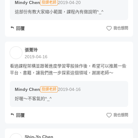
Mindy Chen
2019-04-20
授課老師
主，以下的資訊「不會」出現在課堂上喔！
這部份有教大家縮小範圍，課程內有做說明^_^
本課程不會教導技術分析
回覆
我也想問
本課程不會教導如何看個股財報
本課程不會保證投資穫利
張菁玲
2019-04-16
看過課程架構並跟著進度學習零股操作後，希望可以推薦一些
平台、書籍，讓我們進一步探索這個領域，謝謝老師～
Mindy Chen
2019-04-16
授課老師
好喔～不客氣的^_^
回覆
我也想問
Shin-Yo Chen