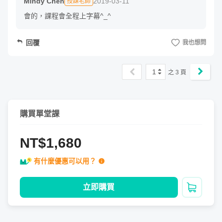
Mindy Chen
2019-03-11
授課老師
制力與心臟（包括我自己，這是人性問題不討論），也因此
會的，課程會全程上字幕^_^
簡單、低成本高投報的零股投資，是我執行最久也最穩定的
投資工具（投報率平均超過 400%，而且繼續向上成長
回覆
我也想問
中）。
1
之
3
頁
也因為有過這些經驗我深知什麼樣的投資方式適合什麼人？
再加上多年的網路技能也能讓我與達到許多被動收入的機
會，讓我可以自由選擇工作時間，多出許多時間陪伴我的四
購買單堂課
個小孩（是真的孩子），我衷心希望藉由這些課程分享给大
家能跟我一樣，創造多元的收入來源，增加陪伴家人吃喝玩
NT$1,680
樂的時間，最後要記住學習是快樂的，千萬別有太大壓力，
壓力太大的學習是沒有效果的，讓我們一起 Happy
有什麼優惠可以用？
Learning Happy Earning！
立即購買
加入購
關於我