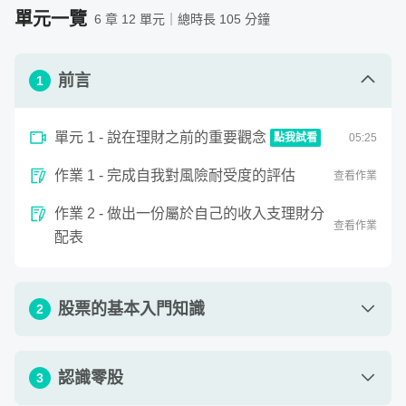
—（美）威廉·歐奈爾
1. 開戶用的身份證與健保卡、駕照也行，準備好雙證件即
單元一覽
6 章 12 單元｜總時長 105 分鐘
可
股票市場裡常常有許多很棒的投資標的，想參與往往也需要
2. 印章或是你的手指頭（但我建議印章比較不會弄髒你的
準備一筆為數不少的資金，這對小資族來說真是一大痛點。
前言
手）
1
透過這堂課，我們來學習另一種你所不知道、或是相對陌生
3. 手機、平板、電腦、或是市話都可以，只要能連絡上證
的「零股」投資。零股投資是指購買「未滿 1000 股」或
券公司都好
單元 1 - 說在理財之前的重要觀念
點我試看
05
:
25
「整張」的零散股數，用相對較小額的資金來參與高價股的
需要具備的背景知識
0
投資。
1. 只要你有一顆熱忱的學習心，就可以抱著輕鬆與愉快的
作業 1 - 完成自我對風險耐受度的評估
seconds
查看作業
說在理財之前的重要觀念
of
心情一起加入我們
5
作業 2 - 做出一份屬於自己的收入支理財分
minutes,
2. 需具備基本的 Google 查詢技術，不會也沒關係我會慢
查看作業
25
配表
慢教你，讓你跟著課程很自然的就學會
seconds
3. 確定知道投資有賺有賠，投資前須詳閱公開說明書
股票的基本入門知識
2
單元 1 - 股票的基本入門知識
13
:
04
認識零股
3