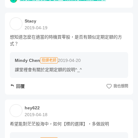
單元 10 - 零股投資眉角報你知
Stacy
2019-04-19
單元 11 - 開始擁有第一個股票投資帳戶
想知道怎麼在適當的時機買零股，是否有類似定期定額的方
式？
單元 12 - 零股，改變你對股票投資的看法
Mindy Chen
2019-04-20
授課老師
課堂裡會有關於定期定額的說明^_^
適合上課對象
回覆
我也想問
對於股票投資有興趣，但資金暫時不足的朋友
想對零股投資了解的朋友
hey622
2019-04-18
未涵蓋內容
希望能對茫茫股海中，如何【標的選擇】，多做說明
在這個課程中，我們主要是以零股如何操作、交易與投資為