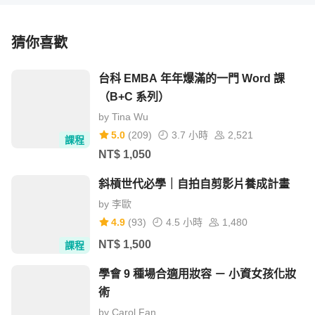
樂於學習各種領域的知識，追求自主、快樂、開心的生活。
從事軟體與資訊相關課程教學十多年，華橙數位 CEO 兼創
猜你喜歡
辦人，現在致力於推廣被動式收入重要性與區塊鏈相關事
務。
台科 EMBA 年年爆滿的一門 Word 課
（B+C 系列）
專長
by
Tina Wu
5.0
(
209
)
3.7 小時
2,521
課程
軟體系統規劃、網路行銷、投資理財、研究多元收入的自由
NT$
1,050
講師。
斜槓世代必學｜自拍自剪影片養成計畫
by
李歐
4.9
(
93
)
4.5 小時
1,480
NT$
1,500
課程
回答問題的頻率
學會 9 種場合適用妝容 － 小資女孩化妝
當您提問之後，我會盡快回覆，最晚會在一週內答覆你的提
術
問。
by
Carol Fan