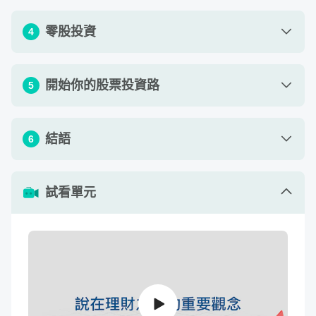
單元 1 - 零股是什麼？又是如何產生的呢？
09
:
43
課堂上我們將詳細介紹零股的投資方式、注意事項，以及教
零股投資
4
會大家如何挑選適合自己的零股投資標的，學會如何計算零
股的投資成本，並讓手頭上有限的投資資金做最大效益的發
單元 1 - 讓你的零錢變零股
09
:
50
揮。
開始你的股票投資路
5
單元 2 - 怎麼買零股最划算？（如何計算投資
06
:
05
成本）
單元 1 - 開始擁有第一個股票投資帳戶
11
:
09
結語
6
單元 3 - 手中有股，就是股東（談談股東會）
11
:
11
單元 2 - 零股投資眉角報你知
06
:
32
股票投資也可以很 Easy
單元 4 - 有 100% 投資報酬率的零股嗎？
單元 1 - 不會分析也要會蒐證（網路資訊的重
11
:
03
試看單元
09
:
47
要）
我們盡量用淺顯易懂的方式，讓大家能夠在無壓力的情況
單元 5 - 什麼類型的零股才適合你？
07
:
05
單元 2 - 零股，改變你對股票投資的看法
下，從一個股票新手到能夠自行計算個股的投資成本、持有
04
:
49
作業 1 - 列出自己想投資的零股清單
查看作業
成本與報酬率，提高自身的股票理財基礎，待日後有更多資
金可運用時，就可以比較輕鬆的再往更進階投資課前進。
作業 2 - 計算夢想投資清單的預估投資報酬
查看作業
率