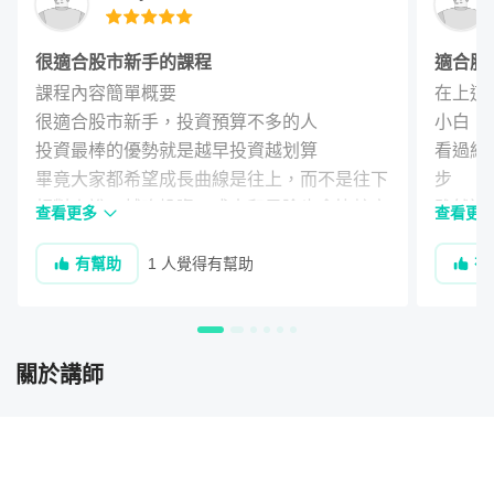
很適合股市新手的課程
適合股
課程內容簡單概要

在上這
很適合股市新手，投資預算不多的人

小白

投資最棒的優勢就是越早投資越划算

看過網
畢竟大家都希望成長曲線是往上，而不是往下

步

相對來說，越晚投資，成本和風險也會比較高

雖然這
查看更多
查看更
我個人很推薦從生活必需品的股票開始定期定
但非常
第一部分 零股基本概念
有幫助
1 人覺得有幫助
有
額

的買賣
因為是「必需」品，大家都會消費，股價起伏
課程中
零股在持有上與一般整股的股票，有些微的不同，但在股東
式

在開始
的權益上卻一點也不輸人，就像很多人其實不知道不用三百
關於講師
得很實
萬也可以當股王「大立光」的股東，一樣可以享有配股配
Mindy Chen
2019-05-18
授課老師
息，一樣走路有風（誤～）。
謝謝您的鼓勵，您的投資建議對新手來說是很
棒的呦～
所以，在這堂課上，我們將會針對產生零股的起由、交易程
序差異、如何計算交易成本、公司增減資與零股有什麼關