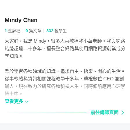
係？什麼情況下需要交易零股？零股參與股東會的權益做完
整的說明。
Mindy Chen
1
堂課程
0
篇文章
332
位學生
單元 1 - 說在理財之前的重要觀念
大家好，我是 Mindy，很多人喜歡稱我小華老師。我與網路
結緣超過二十多年，擅長整合網路與使用網路資源創業或分
享知識。
單元 2 - 零股是什麼？
樂於學習各種領域的知識，追求自主、快樂、開心的生活。
從事軟體與資訊相關課程教學十多年，華橙數位 CEO 兼創
單元 3 - 零股是怎麼生出來的？
辦人，現在致力於研究各種斜槓人生，同時修讀應用心理學
博士中。
查看更多
單元 4 - 讓你的零錢變零股
前往講師頁面
第二部分 零股投資技巧