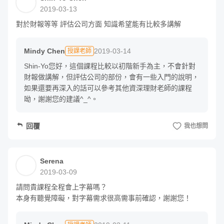
2019-03-13
對於財報等等 評估公司方面 知識希望能有比較多講解
Mindy Chen
2019-03-14
授課老師
大家好，我是 Mindy Chen，很多人喜歡稱我小華老師。
Shin-Yo您好，這個課程比較以初階新手為主，不會針對
財報做講解，但評估公司的部份，會有一些入門的說明，
我與網路結緣超過二十多年，專科還沒畢業就與老師合組網
如果還要再深入的話可以參考其他資深理財老師的課程
呦，謝謝您的建議^_^。
路整合行銷公司，可惜有遠見但時間點太早就夭折了。但大
學畢業後再度與同學創立多媒體行銷公司客戶遍及知名航空
回覆
我也想問
公司丶遊樂園，再加上之後軟體公司顧問師的歷練，累積許
多專案規劃與行銷方面的經驗，教學經驗超過二十年。
Serena
因為擅長整合與使用網路既有資源，所以在多年前體會光靠
2019-03-09
上班族做為單一收入是不夠的，就開始接觸、學習投資理財
請問貴課程全程會上字幕嗎？

相關資訊，舉凡股票、期權、外匯、未上市股票、加密貨
本身有聽覺障礙，對字幕需求很高需事前確認，謝謝您！
幣，幾乎所有人碰撞過的領域我差不多都走過，雖然我操作
期權最高投報率超過 500%，但不是每個人都能有這樣的自