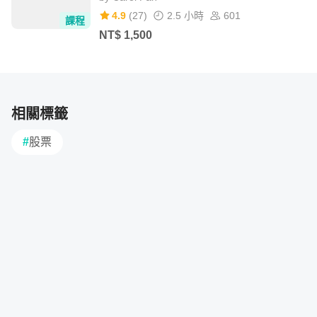
4.9
(
27
)
2.5 小時
601
課程
作業批改的頻率
NT$
1,500
本課程作業，我將會確認同學的學習邏輯與認知是否有落
差，繳交作業一週內會有密集的批改、回覆跟互動。
相關標籤
作業相關說明
#
股票
學習如果不練習，就會變成回憶，而不是記憶。
因此在學習完零股的資訊後，就可以開始評估自己想要的投
資方式，再來挑選適合的零股投資，可以搭配老師在課堂上
教的方法，去計算挑選個股的投資成本與預估的投資報酬
率，再回傳給老師聊聊心得。
除了作業之外，老師也希望同學可以跟著步驟實作，如果遇
到問題，隨時可以跟老師討論，這樣才能更快把學習到的知