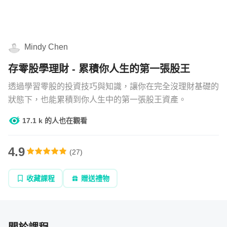
線之類
的
學習補給
組合
Mindy Chen
直播
存零股學理財 - 累積你人生的第一張股王
文章
透過學習零股的投資技巧與知識，讓你在完全沒理財基礎的
狀態下，也能累積到你人生中的第一張股王資產。
企業方案
17.1 k 的人也在觀看
4.9
(
27
)
收藏課程
贈送禮物