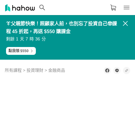
👔父親節快樂！照顧家人前，也別忘了投資自己🤓課
領域分類
大家都在學的領域
程 45 折起，再送 $550 購課金
3
9
5
8
4
0
6
9
2
8
4
7
5
1
7
0
生活品味
1
7
3
6
剩餘
天
時
分
6
2
8
1
0
6
2
5
7
3
9
2
8
4
0
3
9
5
1
4
職場技能
點我領 $550
設計
所有課程
>
投資理財
>
金融商品
語言
0
其他領域
of
舉凡K
3
minutes,
線、
10
內容形式
選擇適合你的學習形式
KD
seconds
線、
影音課程
MACD
線、均
定期更新型課程