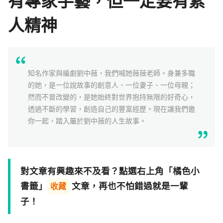
有專家手藝，但一定要有素
學習補給
人精神
組合
直播
知名作家與編劇劉中薇，我們喊她薇薇老師。身兼多職
文章
的她，是一位說故事的創意人、一位妻子、一位母親；
然而不曾改變的，是她始終對世界抱持無限的好奇心，
透過不斷的學習，創造自己的豐富經歷。現在讓我們邀
企業方案
你一起，踏入屬於劉中薇的人生故事。
對文章有興趣來不及看？點選右上角「橘色小
書籤」
文章，再也不怕錯過就是一輩
收藏
子！