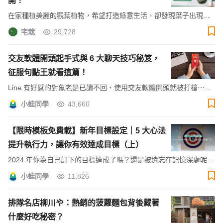
開！
在家種植美麗的觀葉植物，希望打造綠意生活，卻發現葉子出現被
蟲咬痕跡、家裡開始出現蟲子亂飛⋯⋯ 今天將告訴大家最常見的 4
宅栽
29,728
種病蟲害與預防治療方法，讓你的植物不再被病蟲攻擊！
交友軟體開頭起手式與 6 大聊天技巧秘笈，
征服句點王就看這篇！
Line 有好感的對象老是已讀不回、使用交友軟體開頭就被打槍⋯⋯
怎麼聊天才不會被句點？如何聊天掌握喜歡的人的心思，想脫單必
小蛙同學
43,660
看聊天技巧攻略！
【限時模板免費載】新年目標設定｜5 大心法
提升執行力，讓你有效達成目標（上）
2024 年你為自己訂下的目標達成了嗎？還是被遺忘在記憶深處呢？
你是否總是在新的一年做了許多遠大的目標設定，卻始終無法有效
小蛙同學
11,826
執行呢？Hahow 提供提升執行力的 5 大心法，讓你有效達成目標。
排隊名店柳川や：熱銷的菠蘿麵包背後藏著
什麼好吃秘密？