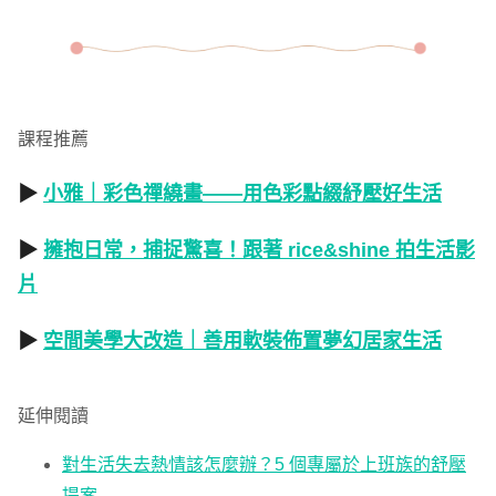
課程推薦
▶
小雅｜彩色禪繞畫——用色彩點綴紓壓好生活
▶
擁抱日常，捕捉驚喜！跟著 rice&shine 拍生活影
片
▶
空間美學大改造｜善用軟裝佈置夢幻居家生活
延伸閱讀
對生活失去熱情該怎麼辦？5 個專屬於上班族的舒壓
提案