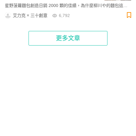
星野菠蘿麵包創造日銷 2000 顆的佳績，為什麼柳川や的麵包這麼
受大家的歡迎？主廚艾力克在線下經營的麵包課程為什麼這麼受學
艾力克 × 三十創意
6,792
生們的歡迎？從了解這家有顆超大菠蘿麵包造景的排隊名店開始，
一探熱銷麵包的好吃秘密！
更多文章