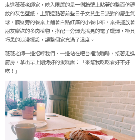
走進薇薇老師家，映入眼簾的是一側牆壁上貼著的整面仿磚
紋的灰色壁紙，上頭還黏著前些日子女兒生日派對的慶生氣
球，牆壁旁的餐桌上鋪著白點紅底的小餐巾布，桌邊擺放著
朋友贈送的多肉植物，搭配一旁燭光搖晃的電子蠟燭，極具
巧思的浪漫擺設，讓整個家充滿了溫度。
薇薇老師一邊招呼我們、一邊站在吧台裡泡咖啡，接著走進
廚房，拿出早上剛烤好的蛋糕說：「來幫我吃吃看好不好
吃！」