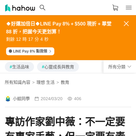
🍀好運加倍日🍀LINE Pay 8% + $500 現折 + 單堂
領域分類
大家都在學的領域
88 折，把握今天更划算！
3
4
3
9
4
4
5
4
0
5
2
3
2
8
3
5
6
5
1
6
生活品味
1
2
1
7
2
剩餘
時
分
秒
6
7
6
2
7
0
1
0
6
1
7
8
7
3
8
8
9
8
4
9
9
0
9
5
0
職場技能
🟢 LINE Pay 8% 點我領
設計
#
生活品味
#
心靈成長與教育
所有分類
語言
所有知識內容
>
理想 生活
>
教育
#
生活品味
#
心靈成長與教育
其他領域
小蛙同學
2024/03/20
406
內容形式
選擇適合你的學習形式
專訪作家劉中薇：不一定要
影音課程
定期更新型課程