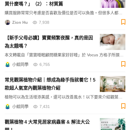
買什麼嗎？」（2）：材質篇
購買服飾常常只考慮是否喜歡及價位是否可以負擔。但很多人都忽
略自己是否真正知道自己在買什麼？選購服飾前的基本功就要告訴
Zion Hu
7,938
你，在購買衣服前你應該具有的基本知識，包括版型、材質、面
料、顏色和流行元素等今天一次解析給你聽！
【新手父母必讀】寶寶頻繁夜醒，真的是因
為太餓嗎？
本文轉載自「寶寶睡眠顧問糖果家好好睡」於 Vocus 方格子所撰寫
的文章，原文標題為《寶寶睡不好，是不是真的太餓了？》
小蛙同學
6,755
常見觀葉植物介紹｜想成為綠手指就養它！5
款超人氣室內觀葉植物介紹
植物可以為生活增添美感，還可以改善風水！以下要來介紹觀葉植
物的好處，以及 5 種常見的觀葉植物。想成為綠手指的你，請繼續
小蛙同學
7,431
看下去吧！
觀葉植物 4 大常見居家病蟲害 & 解法大公