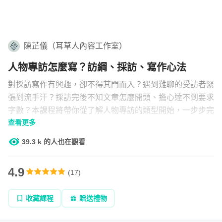
學習補給
組合
陳芷儀（耳草人內容工作室）
直播
人物專訪怎麼寫？訪綱、採訪、寫作心法
文章
對採訪寫作有興趣，卻不得其門而入？遇到難聊的受訪者緊
張到流手汗？採訪完後不知文章怎麼開頭、擔心達不到要求
字數？本課程將帶你從了解人物專訪的類型開始，一步步完
企業方案
查看更多
成訪綱擬定及文章撰寫，並以講師的實戰經驗、大量範例文
章為例，讓你好理解、好上手。
39.3 k 的人也在觀看
4.9
(
17
)
收藏課程
贈送禮物