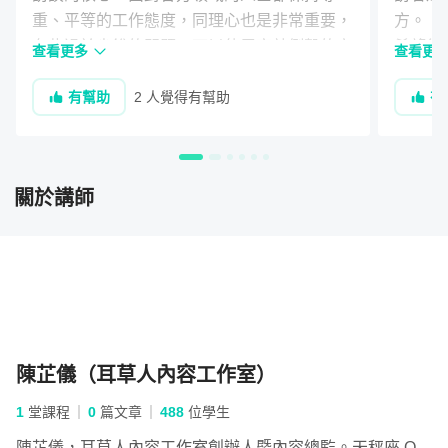
學，套用到現實情境當中。
重、平等的工作態度，同理心也是非常重要，
方。

有些過於尖銳的問題，可以使用旁敲側擊的方
希望能
查看更多
查看更
式問出答案，才不失專業態度。訪談到不是自
（已編
有幫助
2 人覺得有幫助
有
己擅長的領域時，可以在專訪前多做功課及培
養好奇心，就算在當下遇到專有名詞不懂時，
專訪回來後也能二度作業，提升自己的知識水
平。訪談完後寫成一篇專訪「寫作」能力也非
關於講師
常重要，把每個文字思考成「塊狀寫作思考
法」，一句好句子能構成合理的段落，順暢的
開頭、段落及結尾自然能構成一篇目的性強的
文章。
陳芷儀（耳草人內容工作室）
1
堂課程
0
篇文章
488
位學生
陳芷儀，耳草人內容工作室創辦人暨內容總監。天秤座 O