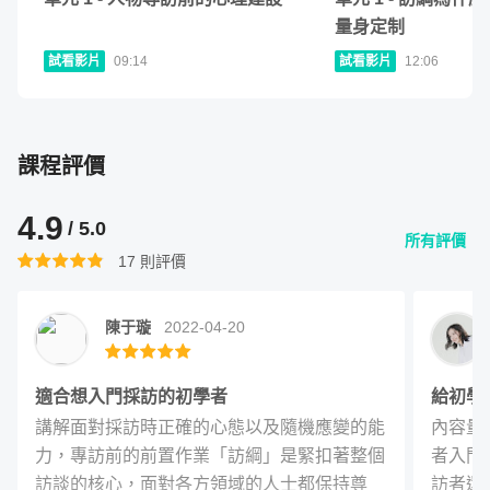
量身定制
試看影片
09:14
試看影片
12:06
課程評價
4.9
/ 5.0
所有評價
17
則評價
陳于璇
2022-04-20
適合想入門採訪的初學者
給初學
本課程將分為四個章節，依序為：
認識人物專訪、訪問大綱
講解面對採訪時正確的心態以及隨機應變的能
內容量
擬定、現場訪問技巧、架構與撰寫文章。
其中每個章節都會
力，專訪前的前置作業「訪綱」是緊扣著整個
者入門
給出操作原則、並以實例搭配，讓你容易理解，並能根據所
訪談的核心，面對各方領域的人士都保持尊
訪者還