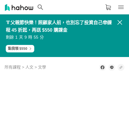
👔父親節快樂！照顧家人前，也別忘了投資自己🤓課
領域分類
大家都在學的領域
程 45 折起，再送 $550 購課金
3
1
7
7
4
2
8
8
2
0
6
6
5
3
9
9
生活品味
1
9
5
5
剩餘
天
時
分
6
4
0
0
0
8
4
4
7
5
1
1
8
6
2
2
9
7
3
3
職場技能
點我領 $550
設計
所有課程
>
人文
>
文學
語言
0
其他領域
of
2
minutes,
44
內容形式
選擇適合你的學習形式
seconds
影音課程
定期更新型課程