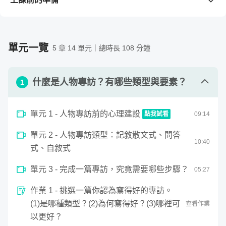
3. 在專訪現場的心理準備及臨場反應
需要準備的工具 / 軟體
（若購買課程前不清楚版本是否支
4. 順利完成一篇專訪文章的寫作心法
援，請先留言與老師確認。）
1. 電腦
單元一覽
5 章 14 單元｜總時長 108 分鐘
2. Google 雲端功能（建議但非必要）
需要具備的背景知識
什麼是人物專訪？有哪些類型與要素？
1. 初學：完全沒有採訪經驗，想知道如何開始。
1
2. 中階：有些採訪相關經驗，想持續進步。
3. 進階：如果你訪過 50 人以上，是線上的同業，這門課
單元 1 - 人物專訪前的心理建設
點我試看
09
:
14
可能略淺。當然，若你願意來聽聽看，也很歡迎。
0
單元 2 - 人物專訪類型：記敘散文式、問答
seconds
人物專訪前的心理建設
10
:
40
of
式、自敘式
9
minutes,
13
單元 3 - 完成一篇專訪，究竟需要哪些步驟？
05
:
27
seconds
這代表了，能夠經營好一篇人物專訪的人，
一次擁有以上五
作業 1 - 挑選一篇你認為寫得好的專訪。
種能力
，而這些能力是我們無論在哪個工作領域，都能派上
(1)是哪種類型？(2)為何寫得好？(3)哪裡可
查看作業
用場的實戰力。
以更好？