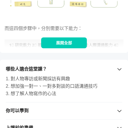
而這四個步驟中，分別需要以下能力：
展開全部
1⃣ 研究能力 2⃣ 摘要架構能力 3⃣ 口語表達及人際溝通能力 4⃣ 
寫作能力
哪些人適合這堂課？
除此之外，根據受訪者的專業背景不同，採訪者也須在日常
生活中大量接觸不同領域知識，成為業餘中的專業，因此還
1. 對人物專訪或新聞採訪有興趣
需要：
2. 想加強一對一、一對多對談的口語溝通技巧
3. 想了解人物寫作的心法
 5⃣ 
跨領域知識能力
你可以學到
1. 能規劃一場人物專訪
2. 能擬定具水準的訪綱
上課前的準備