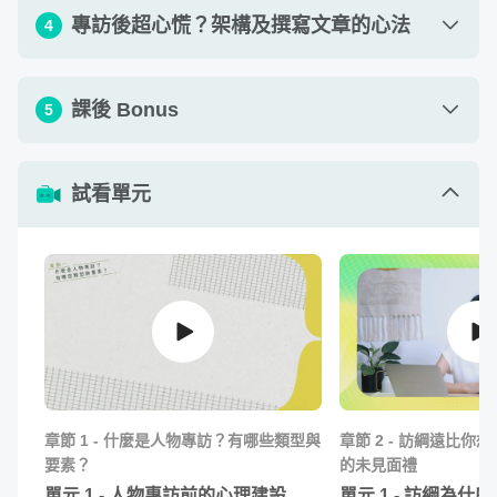
單元 1 - 如何開始訪問？閒聊與觀察之必要
08
:
29
專訪後超心慌？架構及撰寫文章的心法
4
單元 2 - 訪問技巧 5 DOs 3 DON’Ts
11
:
02
單元 1 - 訪談資料整理、架構文章
05
:
48
單元 3 - 如何做筆記？該用筆電、筆記本還是
課後 Bonus
5
06
:
15
腦袋記？
單元 2 - 寫出好開場，頭過身就過
09
:
11
單元 4 - 那些問問題之外的事
單元 1 - Q&A 問題集
04
03
:
:
53
09
單元 3 - 記敘散文式的 5 要素
03
:
56
試看單元
作業 1 - 列出 1 項自己在專訪現場覺得最困
單元 4 - 從一個句子開始，將文章塊狀化吧
04
:
43
查看作業
難的點，由老師給予建議。
作業 1 - 挑選一篇記敘散文式專訪文章，並
查看作業
標出 5 個要素
作業 2 - 撰寫兩段專訪（開頭及第一段），
查看作業
文長以 600 字為限。
章節
1
-
什麼是人物專訪？有哪些類型與
章節
2
-
訪綱遠比你想
要素？
的未見面禮
單元
1
-
人物專訪前的心理建設
單元
1
-
訪綱為什麼