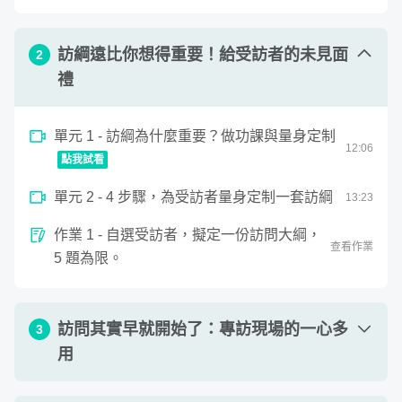
訪綱遠比你想得重要！給受訪者的未見面
2
禮
本課程帶領你從認識人物專訪開始，一步步走完完成一篇專
訪文章所需要的步驟。跟著課程進度練習，
功課怎麼做、訪
單元 1 - 訪綱為什麼重要？做功課與量身定制
綱怎麼列、問題怎麼問、文章怎麼寫
，都能循序漸進得到建
12
:
06
點我試看
議。
0
單元 2 - 4 步驟，為受訪者量身定制一套訪綱
seconds
13
:
23
課程結束後，你會清楚知道如何執行一次精準的人物專訪，
訪綱為什麼重要？做功課與量身定制
of
12
並且能透過持續練習提升速度與品質。
無論你是在工作、學
作業 1 - 自選受訪者，擬定一份訪問大綱，
minutes,
查看作業
6
校、社團需要進行人物專訪，或甚至只是希望增強研究摘要
5 題為限。
seconds
能力、口語溝通技巧，或提升寫作速度，這堂課都能提供你
方向與建議。
訪問其實早就開始了：專訪現場的一心多
3
用