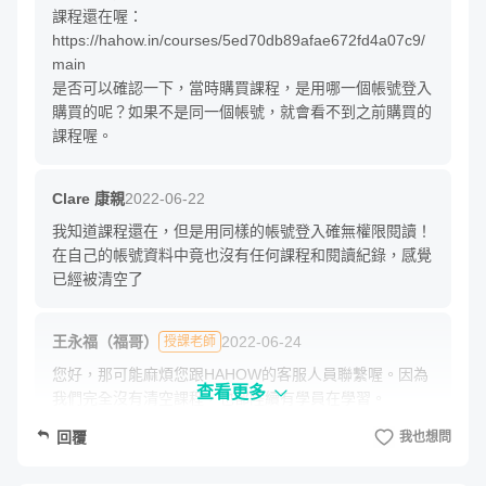
課程還在喔：
https://hahow.in/courses/5ed70db89afae672fd4a07c9/
main

是否可以確認一下，當時購買課程，是用哪一個帳號登入
購買的呢？如果不是同一個帳號，就會看不到之前購買的
課程喔。
Clare 康親
2022-06-22
我知道課程還在，但是用同樣的帳號登入確無權限閱讀！
在自己的帳號資料中竟也沒有任何課程和閱讀紀錄，感覺
已經被清空了
王永福（福哥）
2022-06-24
授課老師
您好，那可能麻煩您跟HAHOW的客服人員聯繫喔。因為
查看更多
我們完全沒有清空課程，也都陸續有學員在學習。

所以可能要請您跟客服詢問了。
回覆
我也想問
王永福（福哥）
2022-06-30
授課老師