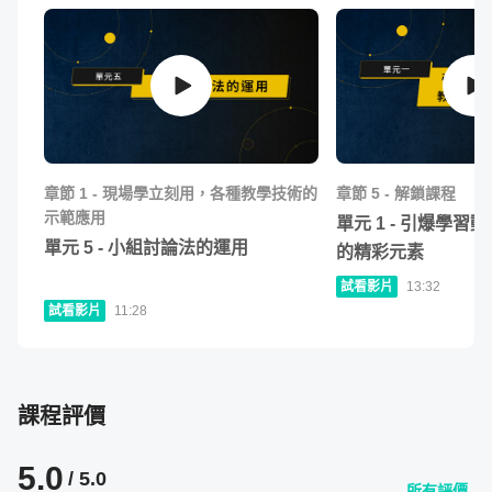
一、現場學立刻用！各種教學技術的示範應用
章節
1
-
現場學立刻用，各種教學技術的
章節
5
-
解鎖課程
示範應用
單元
1
-
引爆學習動
單元
5
-
小組討論法的運用
的精彩元素
試看影片
13:32
試看影片
11:28
破除傳統講述法的侷限，提供立即可用、改變教學現場的運
課程評價
用方法；
問答法、小組討論法、演練法、三明治回饋法等各種方法，
5.0
/ 5.0
所有評價