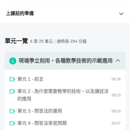
超過 10 種以上職業級教學方法，讓您馬上學會並改變教
學現場！
上課前的準備
系統化 ADDIE 課程建構方式，實務示範如何發展一門完
需要準備的工具 / 軟體
（若購買課程前不清楚版本是否支
《教學的技術》2019年上市即榮登暢銷書排行榜冠軍，也
整課程。
援，請先留言與老師確認。）
是知名網路書店年度五十大好書，但是看完《教學的技術》
搭配國內首創三機三鏡國際規格：包含講師講解、教學工
無
單元一覽
6 章 29 單元｜總時長 294 分鐘
全書，還是不懂操作的關鍵？很難想像真實在教室應用的場
作坊實境、重點技巧回放。讓您點燃學習者的熱情、從此
需要具備的背景知識
沒有冷場。
景？
需要上台講課，或教導別人，不管是任何課程、任何內
不管是學校老師、企業主管、內部講師，或是有教學需求
現場學立刻用，各種教學技術的示範應用
容，絕對都用得上教學的技術，而且現場學立刻用，沒有
1
沒問題！本次線上課程特別複刻教學的技術——「教學工作
的夥伴們，都能學會如何說得越少，卻教得越好！
任何學習上的預設條件。
坊」，邀請學校老師、企業家、高階主管、醫師、律師，重
單元 1 - 前言
04
:
36
新回到教室當學生。由福哥親自示範，你將觀察職業講師的
教學技巧，如何融入真實課堂，徹底公開教學技術的精華訣
單元 2 - 為什麼需要教學的技術，以及講述法
06
:
13
竅。
的應用
♦「教學的技術」實體課程報名費用，每人30,000元以上。
單元 3 - 問答法的運用
09
:
19
如今，透過線上課程，你也可以身歷其境、無限回看。
單元 4 - 問答法常見問題
05
:
47