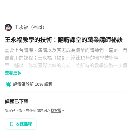
學
是
學習補給
一
組合
門
王永福（福哥）
技
直播
術
王永福教學的技術：翻轉課堂的職業講師祕訣
文章
需要上台講課、演講以及有志成為職業的講師們，這是一門
最實用的課程；王永福（福哥）淬鍊13年的教學技術精
華，輔以工作坊實際演練的方式，將所有的教學技術一次傳
企業方案
查看更多
授。
評價優於前 10% 課程
課程已下架
課程已下架，有任何問題可以
找客服
。
收藏課程