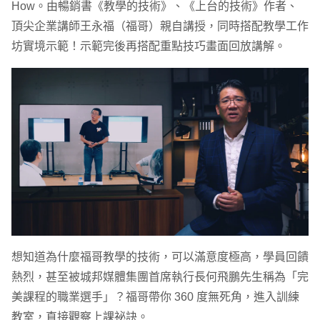
How。由暢銷書《教學的技術》、《上台的技術》作者、
頂尖企業講師王永福（福哥）親自講授，同時搭配教學工作
坊實境示範！示範完後再搭配重點技巧畫面回放講解。
想知道為什麼福哥教學的技術，可以滿意度極高，學員回饋
熱烈，甚至被城邦媒體集團首席執行長何飛鵬先生稱為「完
美課程的職業選手」？福哥帶你 360 度無死角，進入訓練
教室，直接觀察上課祕訣。