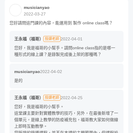
musicianyao
Clare 老師好：

2022-03-27
我是福哥，不曉得無法閱讀這個問題是否解決了？

您好請問這門課的內容，能運用到 製作 online class嗎？
這個課程是沒有期限的，我們當然也不會清帳號。

王永福（福哥）
2022-04-01
授課老師
我也會要求團隊持續關心這件事，或是請 E-mail： 
您好，我是福哥的小幫手。請問online class指的是哪一
totclub@gmail.com 給我，我會持續關注這件事哦
種形式的線上課？是錄製完成後上架的那種嗎？
musicianyao
2022-04-02
是的
王永福（福哥）
2022-04-25
授課老師
您好，我是福哥的小幫手。

這堂課主要針對實體教學的技巧，另外，在最後新增了一
個單元，是線上教學的防疫補充包，福哥教大家如何做線
上即時互動教學。

您所提的錄播課程，並不在本課的主題範圍內，但課程設