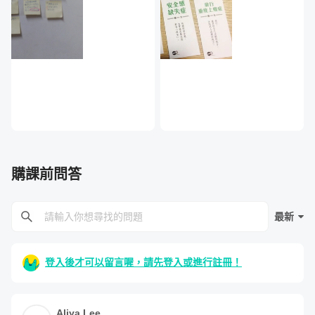
可以直接砍掉了。這過程是相當掙扎的，因為
我覺得這些 know-how 真的超屌，是我嘔心瀝
血體會出來的，不教太可惜了。

但把自己抽出來，以客觀的角度來看，這些東
西不是太深、就是太雜，就算我講了，同學也
吸收不了，當然對教學目標的推進一點用都
引爆學習動機：教學遊戲化的精彩元素
沒。

人數很多怎麼辦：大型演講的教學技術
購課前問答
想通了這點，很多已經花了 n 個小時蒐集資料
做的投影片，在一次又一次的課後檢討中，就
「教學的技術」如何影響他們的人生
被我毫不留情地砍掉了。

最新
上完了一整梯課程，我拿到了 NPS 100 分，
登入後才可以留言喔，請先登入或進行註冊！
有一部分是熟識夥伴給我的鼓勵，但我知道，
還有很大一部分要歸功於「教學的技術」給我
的幫助。

Aliya Lee