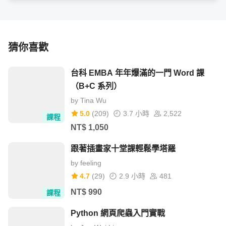
猜你喜歡
台科 EMBA 年年爆滿的一門 Word 課
（B+C 系列）
by
Tina Wu
5.0
(
209
)
3.7 小時
2,522
課程
NT$
1,050
跟著插畫家十堂課輕鬆學塔羅
by
feeling
4.7
(
29
)
2.9 小時
481
NT$
990
課程
Python 網頁爬蟲入門實戰