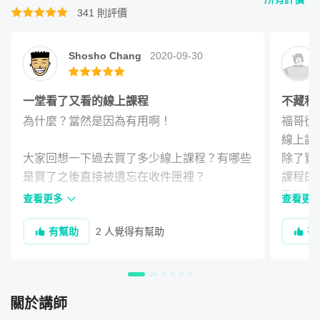
還有常見問題
，
341
則評價
無論是新手或老手，沒有門檻，看完立即有感！
Shosho Chang
2020-09-30
二、用「ADDIE」系統建構方式，設計自己的教
學課程
一堂看了又看的線上課程
不藏私
為什麼？當然是因為有用啊！

福哥從
線上課
大家回想一下過去買了多少線上課程？有哪些
除了實
是買了之後直接被遺忘在收件匣裡？

課程的
及時地
查看更多
查看更
其實我也是過來人，但福哥這堂「教學的技
能夠將
有幫助
2 人覺得有幫助
有
術」我不但在第一時間全部看完，而且還看了
魂"的
第二次、第三次。

第一次是以追劇的心態和老婆一起配晚餐一次
運用 ADDIE 五步驟；
A（分析）D （設計）D（發展）
關於講師
追完。看的過程中我們驚呼連連：「哇，也太
I（執行） E（評量），從教學目標出發，讓你用最快速的