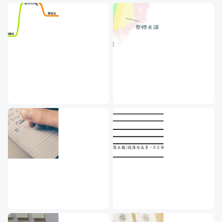
課前檢查：場地與設備的改善方法
在福哥的督促之下，我開了一堂遠距課程：
課後的評量與修正
「不正常影像創作學院」，教大家如何經營 
學習理論與黃金三角
YouTube 頻道，學習國際級的影片製作技
從大師肩上看到更多
巧。雖然是遠距教學課，但是「教學的技術」
下一個開始：教學技術修練的三階段
裡教到的完全用得上。

最精彩的解鎖單元：大型演講與遊戲化
在課程設計的初期，系統化課程建構 ADDIE 
真的是幫了大忙 。我想教的東西實在太多
募資期間我們將會依達成率，
了，既然要開課，就會有一股衝動想把我會的
全部塞到課程中，讓大家覺得物超所值。

分為幾個階段進行達標解鎖；
但是在第一個 A：Analysis 裡面講到，要知道
福哥將會安排不同的精彩解鎖內容等著大家。
學員是誰，他們的痛點是甚麼，想要他們在上
（詳情請關注課程公告）
完課學到甚麼（還要可衡量）。

當我用以終為始的精神，好好把這點考慮再
三，會發現我之前覺得很重要的知識，很多都