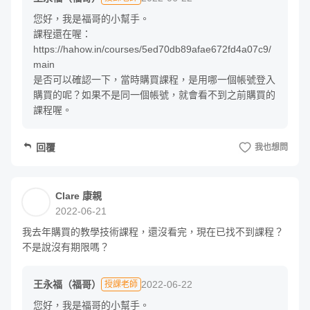
本的投影片，有沒有哪個環節可以應用進去，
您好，我是福哥的小幫手。

讓學員能更專注、更投入。

課程還在喔：
https://hahow.in/courses/5ed70db89afae672fd4a07c9/
令我驚訝的是，每次看竟然都會有不同的心
main

得，我才體會到，這堂課程不只是看起來精緻
是否可以確認一下，當時購買課程，是用哪一個帳號登入
購買的呢？如果不是同一個帳號，就會看不到之前購買的
而已，裡面蘊含的知識含量實在太高了。

課程喔。
我相信我會第四次、第五次......持續看下去，
回覆
我也想問
因為我知道當我每看一次，每調整改進一次，
我的教學技術和課程一定又能再更升一級。

回覆與作業設計
Clare 康親
誠摯推薦給所有老師們。
2022-06-21
這次的作業設計，主要讓大家重新 review 章節內容，並回
我去年購買的教學技術課程，還沒看完，現在已找不到課程？
饋實際運用的心得。沒有標準答案，所以不會固定批改每一
不是說沒有期限嗎？
位學生的作業。在問題討論區，福哥會挑選適合大家共同參
考的問題來回覆。如果有完成作業，歡迎上傳上來，讓福哥
王永福（福哥）
2022-06-22
授課老師
以及其他學員都能看到、也互相討論切磋！
您好，我是福哥的小幫手。
