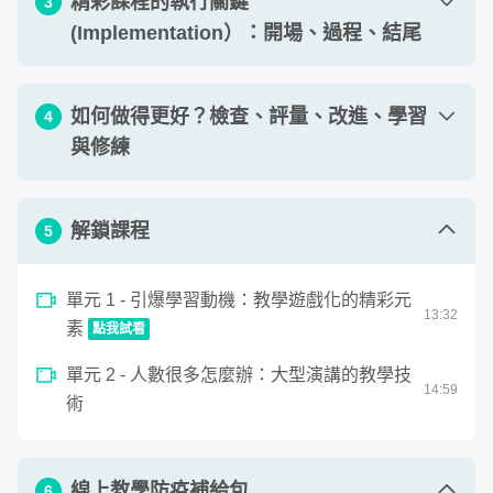
精彩課程的執行關鍵
3
04
:
03
ADDIE
(Implementation）：開場、過程、結尾
單元 2 - Analysis 分析：從教學目標出發
07
:
21
單元 1 - 強力開場（上）：自我介紹及課程說
單元 3 - Design 設計：課程設計的祕密武器
如何做得更好？檢查、評量、改進、學習
4
11
:
48
11
:
34
明
－便利貼
與修練
單元 2 - 強力開場（下）：建立團隊及要求承
單元 4 - Development 發展：教學投影片的
12
:
58
12
:
12
諾
發展設計
單元 1 - 課前檢查：場地與設備
07
:
24
解鎖課程
5
單元 3 - 教學過程及其他教學技術運用：排排
作業 1 - 對ADDIE的哪一個部分印象最深
單元 2 - 課後評量 (Evaluation) 及改進
12
:
29
10
:
38
看、連連看、觀察法、活動法
刻？說說看你應用這些實務在課堂後的心
查看作業
(Evolution）
單元 1 - 引爆學習動機：教學遊戲化的精彩元
得。
13
:
32
單元 4 - 課程結尾：分段結尾與課程總結
素
11
:
19
點我試看
單元 3 - 學習理論與黃金三角
11
:
50
為什麼你需要「教學的技術」？不能平鋪
0
作業 1 - 這個章節所教的，哪部分讓你印象
單元 2 - 人數很多怎麼辦：大型演講的教學技
seconds
單元 4 - 大師實戰：印象最深的課程
10
:
58
引爆學習動機：教學遊戲化的精彩元素
14
:
59
of
直述就好嗎？
最深刻？請說說你的學習心得，或應用這
術
查看作業
13
minutes,
些實務在課堂後的心得。
單元 5 - 下一個開始：見自己、見天地、見眾
12
:
29
32
生的教學修練
seconds
線上教學防疫補給包
6