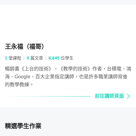
精緻了吧！」

方式發展出自己的教學課程，包含設定可評量的目標、便利
貼技巧、投影片設計。從開場實際示範教學過程，運用各種
為了實現福哥心目中「能取代自己」的線上課
不同的教學技術，完整學會精彩課程的執行關鍵。
程，他一次到位，採用了最高規格的呈現方
式：「線上教課」「工作坊示範」「影片重點
三、每個課程都有Ａ到Ａ＋的修練過程，如何做
回放」等三個視角來製作。

王永福（福哥）
得更好，更是教學重要的一環！
最讓我驚嘆連連的是「工作坊示範」這個部
1
堂課程
0
篇文章
6,645
位學生
分，福哥竟然找了一大群「臨演」，在疫情還
暢銷書《上台的技術》、《教學的技術》作者，台積電、鴻
不明朗的時候，以驚人的意志力和執行力，用
海、Google、百大企業指定講師，也是許多職業講師背後
三機三鏡的規格，把這件事情給辦成了！

的教學教練。
前往講師頁面
大家看著演繹流暢的課程影片應該沒有感覺，
但身為影像製作者的我，知道要做出這樣的成
品，背後需要花多少的心力和金錢。

精選學生作業
第二次看是因為要實際應用。
