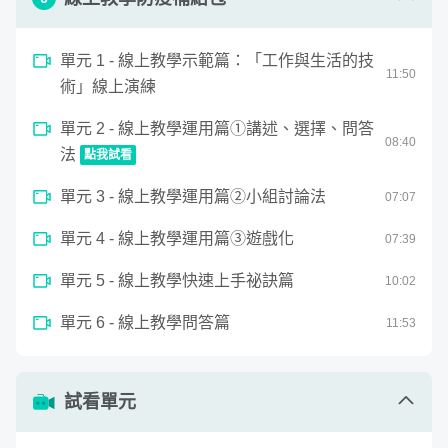
作業 1 - 這個章節所教的，哪部分讓你印象
最深刻？請說說你的學習心得，或應用這
查看作業
單元 1 - 線上教學示範篇：「工作與生活的技
些實務在課堂後的心得。
11
:
50
術」線上演練
單元 2 - 線上教學運用篇①講述、選擇、問答
08
:
40
法
點我試看
0
單元 3 - 線上教學運用篇②小組討論法
seconds
07
:
07
課程內容規劃
線上教學運用篇①講述、選擇、問答法
of
8
單元 4 - 線上教學運用篇③遊戲化
07
:
39
minutes,
39
seconds
單元 5 - 線上教學快速上手祕訣篇
10
:
02
單元 6 - 線上教學問答篇
11
:
53
試看單元