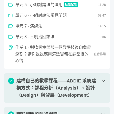
單元 5 - 小組討論法的運用
點我試看
11
:
28
0
單元 6 - 小組討論法常見問題
seconds
08
:
47
小組討論法的運用
of
11
單元 7 - 演練法
14
:
15
minutes,
福哥：完美課程的職業選手
28
seconds
單元 8 - 三明治回饋法
10
:
56
作業 1 - 對這個章節那一個教學技術印象最
職業講師迄今 13 年經歷，核心課程為「專業簡報力」、
深刻？請你說說應用這些實務在課堂後的
查看作業
「教學的技術」，指導對象包含大學教授、醫師、律師、高
心得。
科技業主管、企業經理人、創業家等，授課的客戶涵括百大
企業中七成以上，包括台積電、鴻海、聯發科、西門子、諾
華、Google、Nike、 Gucci、IKEA等知名企業，經常創下
建構自己的教學課程——ADDIE 系統建
2
滿意度及 NPS 滿分紀錄。 著有暢銷書《教學的技術》、
構方式：課程分析（Analysis）、設計
《上台的技術》等。同時也是博士候選人，核心研究教學的
（Design）與發展（Development）
技術與學習理論。是許多 TEDx 講者及職業講師的教學教
練，其教學技術被許多老師應用於不同教學現場，效果廣受
單元 1 - 系統化課程建構的五步驟——什麼是
推薦。