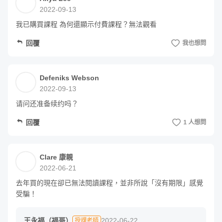
2022-09-13
當然，第二梯開課之前，我又看了第三次，因
我已購買課程 為何還顯示付費課程？無法觀看
為我要實作福哥口中最重要的教學技術：「分
回覆
我也想問
組討論」

我曾經親眼見證福哥的實體課程，深深了解
Defeniks Webson
「分組」這件事情對整個學習氣氛、學員參與
2022-09-13
程度等的影響，於是我就下定決心，第二梯一
请问还准备续约吗？
定要來實踐看看。

回覆
1 人想問
於是我又把強力開場、課程說明、分組、選組
長、要求承諾的流程看了好幾次，自己認真去
Clare 康親
思考過後，才發現原來之前順順看過去的幾句
2022-06-21
話，背後竟然有這麼深的用意在背後。

去年買的現在卻已無法閱讀課程，並非所說「沒有期限」感覺
受騙！
當然問答法、小組討論法、遊戲化設計等等技
沒有不會教的老師，沒有教不會的學生。
術，我又從頭複習一次，然後再檢視我上個版
王永福（福哥）
2022-06-22
授課老師