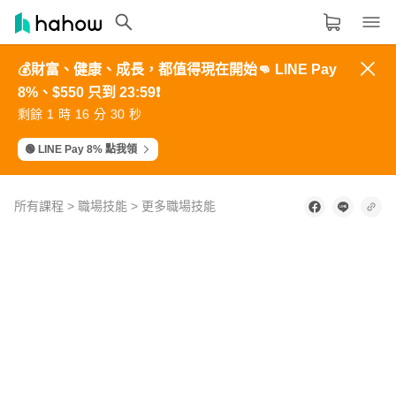
💰財富、健康、成長，都值得現在開始👊 LINE Pay
領域分類
大家都在學的領域
8%、$550 只到 23:59❗️
3
3
8
4
1
4
4
9
5
2
2
2
7
3
0
5
5
0
6
3
生活品味
1
1
6
2
9
剩餘
時
分
秒
6
6
1
7
4
0
0
5
1
8
7
7
2
8
5
8
8
3
9
6
9
9
4
0
7
職場技能
🟢 LINE Pay 8% 點我領
設計
所有課程
>
職場技能
>
更多職場技能
語言
1
其他領域
second
其
of
2
實
minutes,
內容形式
選擇適合你的學習形式
我
36
seconds
覺
影音課程
得
教
定期更新型課程