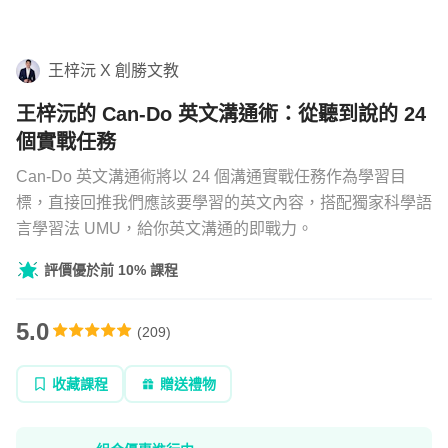
學習補給
王梓沅 X 創勝文教
組合
王梓沅的 Can-Do 英文溝通術：從聽到說的 24
直播
個實戰任務
文章
Can-Do 英文溝通術將以 24 個溝通實戰任務作為學習目
標，直接回推我們應該要學習的英文內容，搭配獨家科學語
言學習法 UMU，給你英文溝通的即戰力。
企業方案
評價優於前 10% 課程
5.0
(
209
)
收藏課程
贈送禮物