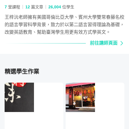
且當自己在學習第2章時,還沒上完就開始運用
7
堂課程
12
篇文章
26,004
位學生
它和美國同事們溝通,真的有感!! 學習進度因此
王梓沅老師擁有美國哥倫比亞大學、賓州大學雙常春藤名校
在第2章停了幾個幾個月有~

的語言學習科學背景，致力於以第二語言習得理論為基礎，
後來就乾脆把講義拿到影印店輸出印成一本黑
改變英語教育、幫助臺灣學生用更有效方式學英文。
白講義方便帶著沒網路時復習,

前往講師頁面
再把31段單元另外貼在一個表格裡方便安排
丫, 追蹤自己的上課進度, 即使中斷了也不會忘
記自己看到那兒了.

非常推薦的課程!!
精選學生作業