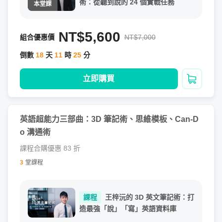
術：從聽到說的 24 個實戰任務
NT$5,600
組合優惠價
NT$7,000
倒數
18
天
11
時
25
分
立即購買
加入購
作業回覆頻率
英語超能力三部曲：3D 筆記術、思維模板、Can-D
同學將於
「2 週內」
收到作業回饋、老師將
「1 週」
回覆一
o 溝通術
次課程相關問題
課程合購優惠 83 折
3
堂課程
課程
王梓沅的 3D 英文筆記術：打
造最強「說」「寫」英語資料庫