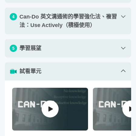
單元 1 - 10 個工作實戰任務：用英文溝通
Can-Do 英文溝通術的學習強化法、複習
4
11
:
20
「工作職責、經驗」
法：Use Actively（積極使用）
單元 2 - 10 個工作實戰任務：用英文溝通
11
:
20
「職涯規劃、目標」
單元 1 - 倒反翻譯法（Back Translation
學習展望
5
04
:
46
Method）
單元 3 - 10 個工作實戰任務：用英文溝通
10
:
56
「產業趨勢、改變」
單元 2 - 5W 記憶連結法（5W: The Recall
單元 1 - From Can’t to Can：Can-Do 英文溝
05
:
20
試看單元
06
:
23
Method）
單元 4 - 10 個工作實戰任務：用英文溝通
通術的延伸學習
08
:
49
「專案時程」
單元 3 - 資料探勘法（The Mining Method）
11
:
58
單元 5 - 10 個工作實戰任務：用英文溝通
作業 1 - 【30 題綜合選擇題】請根據題目
11
:
29
「產品特色、性能」
的中文意思，選出英文母語人士在該任務
查看作業
🌟 獨家科學語言學習法 UMU，給你英文
下會使用的主被動字彙。
單元 6 - 10 個工作實戰任務：用英文溝通
10
:
24
「企業挑戰」
溝通的即戰力！
作業 2 - 【口說錄音作業】想像你現在在跟
英文母語人士聊天，請運用課程及講義章