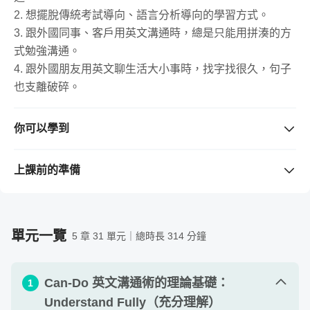
2. 想擺脫傳統考試導向、語言分析導向的學習方式。
3. 跟外國同事、客戶用英文溝通時，總是只能用拼湊的方
式勉強溝通。
4. 跟外國朋友用英文聊生活大小事時，找字找很久，句子
也支離破碎。
你可以學到
1. 在「生活」中使用英文溝通時，依照情境任務流暢用出
最道地的表達。
上課前的準備
2. 在「工作」上使用英文溝通時，使用現成的 Can-Do 語
需要準備的工具 / 軟體
（若購買課程前不清楚版本是否支
料迅速開口溝通。
援，請先留言與老師確認。）
3. 利用科學的複習、記憶方法，讓學進去的單字、用法真
可以準備筆和筆記本、或任何可以幫助作課程筆記的軟
單元一覽
5 章 31 單元｜總時長 314 分鐘
的用得出來。
體，練習利用 UMU 心法，學習 24 個英文溝通的實戰任
4. 學會如何挑選對英文溝通有即戰力的學習資源。
務！
Can-Do 英文溝通術的理論基礎：
需要具備的背景知識
1
不論你的程度，如果想學到一套可以幫助你在生活和工作
Understand Fully（充分理解）