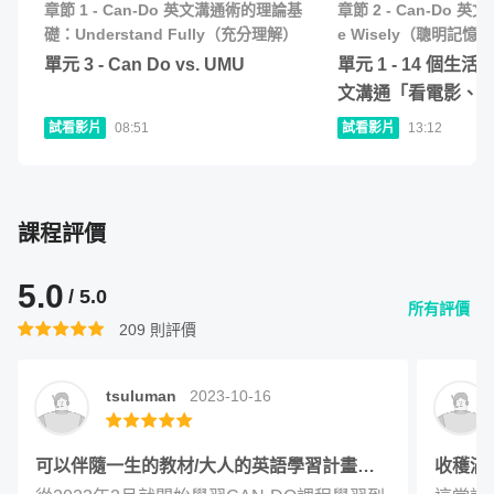
單元 7 - 10 個工作實戰任務：用英文溝通
章節
1
-
Can-Do 英文溝通術的理論基
章節
2
-
Can-Do 英文
06
:
17
節 2-6 中至少 5 個用法，用 90 秒內的時間
「個人優勢」
礎：Understand Fully（充分理解）
e Wisely（聰明記憶）
查看作業
分享一個你喜歡的台灣餐廳，告訴對方為
單元
3
-
Can Do vs. UMU
單元
1
-
14 個生活
單元 8 - 10 個工作實戰任務：用英文溝通
什麼你喜歡這家餐廳，並敘述整個用餐體
文溝通「看電影、
10
:
31
「企業優勢」
驗。
試看影片
08:51
試看影片
13:12
單元 9 - 10 個工作實戰任務：用英文溝通
07
:
04
「問題來源」
單元 10 - 10 個工作實戰任務：用英文溝通
課程評價
09
:
45
「解決方案」
5.0
/ 5.0
所有評價
209
則評價
tsuluman
2023-10-16
可以伴隨一生的教材/大人的英語學習計畫真
收穫滿