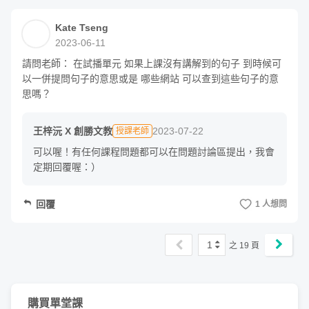
Kate Tseng
2023-06-11
請問老師： 在試播單元 如果上課沒有講解到的句子 到時候可
以一併提問句子的意思或是 哪些網站 可以查到這些句子的意
思嗎？
王梓沅 X 創勝文教
2023-07-22
授課老師
可以喔！有任何課程問題都可以在問題討論區提出，我會
定期回覆喔：）
回覆
1 人想問
1
之
19
頁
購買單堂課