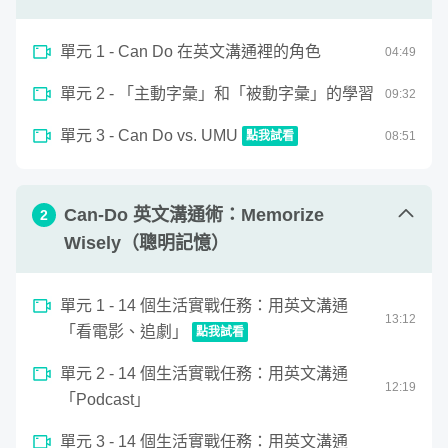
上迅速開口溝通的科學學習方式，你都不能錯過這堂課！
單元 1 - Can Do 在英文溝通裡的角色
04
:
49
單元 2 - 「主動字彙」和「被動字彙」的學習
09
:
32
單元 3 - Can Do vs. UMU
點我試看
08
:
51
0
seconds
Can Do vs. UMU
of
8
Can-Do 英文溝通術：Memorize
2
minutes,
Wisely（聰明記憶）
51
seconds
單元 1 - 14 個生活實戰任務：用英文溝通
13
:
12
「看電影、追劇」
點我試看
0
單元 2 - 14 個生活實戰任務：用英文溝通
seconds
14 個生活實戰任務：用英文溝通「看電影、追劇」
12
:
19
of
「Podcast」
13
minutes,
12
單元 3 - 14 個生活實戰任務：用英文溝通