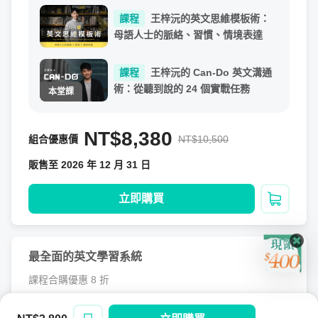
課程
王梓沅的英文思維模板術：
母語人士的脈絡、習慣、情境表達
課程
王梓沅的 Can-Do 英文溝通
術：從聽到說的 24 個實戰任務
NT$8,380
組合優惠價
NT$10,500
販售至 2026 年 12 月 31 日
立即購買
加入購
最全面的英文學習系統
課程合購優惠 8 折
4
堂課程