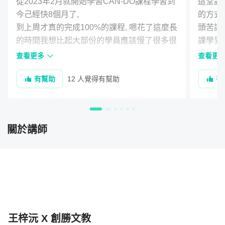
的一點也不為過
從2023年2月就開始學習CAN-DO課程學習到
這堂課完
今己經快8個月了,

的方式
到上周才真的完成100%的課程, 嗯花了這麼長
頭苦讀
的時間我想比起大部份的學員應該慢了很多很
課學到
多,

層的認
查看更多
查看更
真的如課程開頭影片說的, 出現太多中斷學習
面，例
有幫助
12 人覺得有幫助
有
狀況,

歡的電
除了因為工作生活忙碌外,時不時跑出很多更
出來的
重要或需要優先學習的事情不斷出現.

來，也
有時10天曬網一天打魚一點也不誇張.

上完課
關於講師
度跟廣度。I 
即便如此, 仍然大力推薦給對於想把英文說的
更道地、但傳統學習英文方法又感受不到效果
方法大家！

老師這套實用的課程和教材是把它們做了精準
的分類,還提供滿滿的語料,參考網站等等,節省
了許多收集的工夫和時間,這些都不是傳統課
王梓沅 X 創勝文教
本能學到的,
