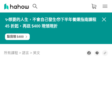
✨想要的人生，不會自己發生🥹下半年養運指南課程
領域分類
大家都在學的領域
45 折起，再送 $400 現領現折
生活品味
點我領 $400
職場技能
設計
所有課程
>
語言
>
英文
語言
0
of
3
其他領域
minutes,
18
seconds
內容形式
選擇適合你的學習形式
影音課程
定期更新型課程