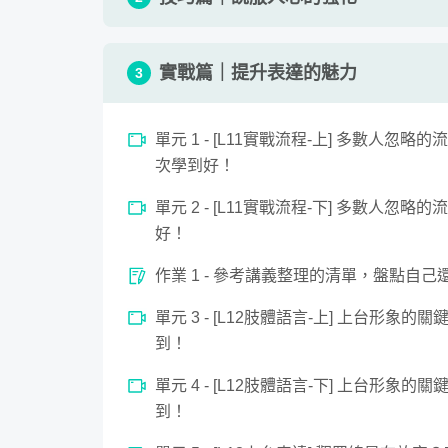
單元 1 - [L5邏輯架構-上] 如何論
實戰篇｜提升表達的魅力
3
單元 2 - [L5邏輯架構-下] 如何論
單元 1 - [L11實戰流程-上] 多數人
作業 1 - 立即運用課程所學，調整你的內
次學到好！
單元 3 - [L6強力開場] 如何破題讓
0
單元 2 - [L11實戰流程-下] 多數人
seconds
[L11實戰流程-上] 多數人忽略的流暢關鍵
of
單元 4 - [L7穩健台風-上] 如何克
好！
12
minutes,
4
單元 5 - [L7穩健台風-下] 如何克
作業 1 - 參考講義整理的清單，盤點自
seconds
Volume
90%
單元 6 - [L8氣氛互動-上] 如何改
單元 3 - [L12肢體語言-上] 上台形
到！
單元 7 - [L8氣氛互動-下] 如何改
單元 4 - [L12肢體語言-下] 上台形
作業 2 - 設計好氣氛互動方案！
到！
單元 8 - [L9說服手法-上] 提升上