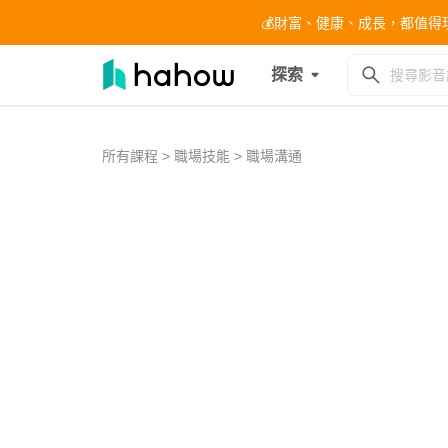
💰財富、健康、成長，都值得現在開始
探索
所有課程
>
職場技能
>
職場溝通
0
of
總
2
minutes,
是
14
告
seconds
Volume
0%
訴
自
己
不
要
緊