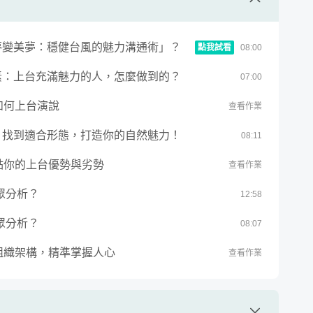
上台惡夢變美夢：穩健台風的魅力溝通術」？
點我試看
08
:
00
成功要素：上台充滿魅力的人，怎麼做到的？
07
:
00
穩健台風的魅力溝通術」？
是如何上台演說
查看作業
優劣勢：找到適合形態，打造你的自然魅力！
08
:
11
盤點你的上台優勢與劣勢
查看作業
聽眾分析？
12
:
58
聽眾分析？
08
:
07
、組織架構，精準掌握人心
查看作業