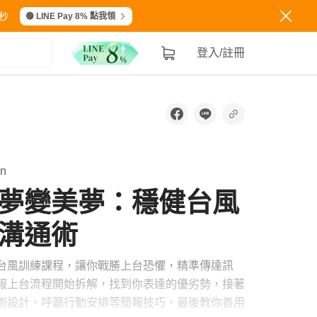
秒
🟢 LINE Pay 8% 點我領
登入/註冊
n
夢變美夢：穩健台風
溝通術
台風訓練課程，讓你戰勝上台恐懼，精準傳達訊
報上台流程開始拆解，找到你表達的優劣勢，接著
術設計、呼籲行動安排等簡報技巧，最後教你善用