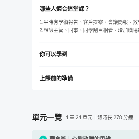
哪些人適合這堂課？
1.平時有學術報告、客戶提案、會議簡報、
2.想讓主管、同事、同學刮目相看、增加職
你可以學到
遠離上台挫折感，創造上台成就感，並具備上
上課前的準備
需要準備的工具 / 軟體
（若購買課程前不清楚
筆記本+手機+慣用的上台簡報軟體
需要具備的背景知識
單元一覽
無須任何基礎，只要想將上台表達學得更好，
4 章 24 單元｜總時長 278 分鐘