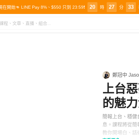
3
5
3
1
3
8
4
6
4
6
1
7
2
6
2
0
2
7
3
7
5
7
2
8
 LINE Pay 8%、$550 只到 23:59❗️
時
分
1
7
8
6
8
3
9
1
9
1
6
2
8
0
9
7
9
4
0
0
8
0
5
1
鄭冠中 Jaso
上台惡
的魅力
簡報上台、穩健
息。課程將從簡
教你開場白、話