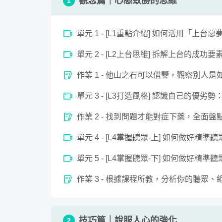
觀念篇｜心態致勝的思維
1
單元 1 - [L1重點介紹] 如何活用「
0
單元 2 - [L2上台思維] 拆解上台的
seconds
[L1重點介紹] 如何活用「上台惡夢變美夢：
of
8
作業 1 - 他山之石可以借鑒，觀察別人
minutes,
0
Volume
90%
單元 3 - [L3打造風格] 認識自己的
作業 2 - 找到問題才能對症下藥，全面
單元 4 - [L4掌握聽眾-上] 如何做好精準
單元 5 - [L4掌握聽眾-下] 如何做好精準
作業 3 - 根據課程所教，分析你的聽眾
技巧篇｜說服人心的強化
2