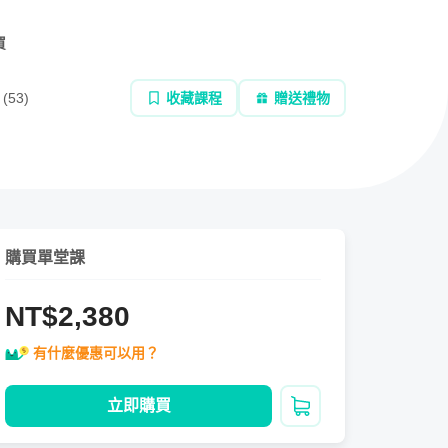
，培養對臨場氣氛的掌握，擁有穩健台風一點也不
買
(
53
)
收藏課程
贈送禮物
購買單堂課
NT$2,380
有什麼優惠可以用？
立即購買
加入購物車