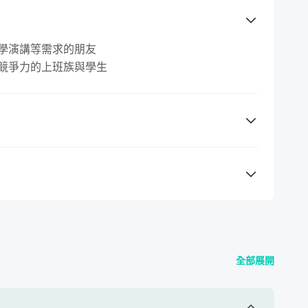
教學演講等需求的朋友
場競爭力的上班族與學生
台應有的基本技巧。
版本是否支援，請先留言與老師確認。）
這門課都很適合你！
全部展開