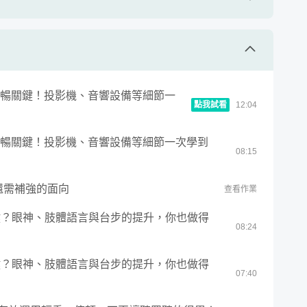
述嚴謹、聽的頻頻點頭？全面系統性準備上台流程！
10
:
50
述嚴謹、聽的頻頻點頭？全面系統性準備上台流程！
10
:
03
忽略的流暢關鍵！投影機、音響設備等細節一
容鋪陳邏輯
查看作業
點我試看
12
:
04
大家想繼續聽你說？開場開的好，全場沒煩惱！
13
:
48
忽略的流暢關鍵！投影機、音響設備等細節一次學到
！投影機、音響設備等細節一次學到好！
08
:
15
服內心緊張與怯場？培養台風穩健的三個實用方法！
07
:
56
服內心緊張與怯場？培養台風穩健的三個實用方法！
己還需補強的面向
11
:
22
查看作業
善上台氣氛？別再尷尬症發作，創造出互動感染力！
象的關鍵？眼神、肢體語言與台步的提升，你也做得
07
:
27
08
:
24
善上台氣氛？別再尷尬症發作，創造出互動感染力！
10
:
58
象的關鍵？眼神、肢體語言與台步的提升，你也做得
07
:
40
查看作業
台技術！話術設計的魔力，善用國中教你的修辭學！
08
:
11