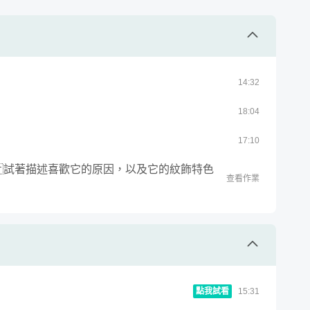
藝術、了解藝術。
「理論知識」到「生活實作」的藝術世界。
14
:
32
18
:
04
17
:
10
呢？ 試著描述喜歡它的原因，以及它的紋飾特色
查看作業
點我試看
15
:
31