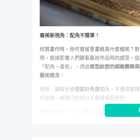
審美新視角：配角不簡單！
欣賞畫作時，你可曾留意畫框長什麼樣呢？對
用，直接影響人們觀看藝術作品時的感受。這
「配角－畫框」，透過
框型紋貌的細緻觀察與
藝術概念
。
另外，課程也會
從設計角度切入
，不僅深度探
巧紋飾，解碼巧妙設計元素與搭配原則。
我們還會走入一般人難以見到的博物館修復室
角觀察與認識框藝，並
轉化專業修復知識
，建
則，還有簡易的翻模、貼金修復技法，讓你在