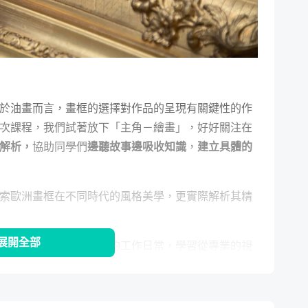
於油畫而言，畫框的選擇對作品的呈現有關鍵性的作
次課程，我們試著放下「主角－繪畫」，好好關注在
解析，
協助同學們
邊聽故事邊吸收知識
，
建立具體的
索歐洲畫框在不同時代的風格美學，更實際解析其精
展開全部
，透過揭露畫框修復師的工作日常，學習從專業的視
構你
生活中用得到的美學與技能
，除了畫框搭配原
生活中也能好好運用！