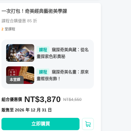
一次打包！奇美經典藝術美學課
課程合購優惠 85 折
2
堂課程
課程
窺探奇美典藏：從名
畫探索色彩奧秘
課程
窺探奇美名畫：原來
畫框很有飾！
NT$3,870
組合優惠價
NT$4,550
販售至 2026 年 12 月 31 日
立即購買
加入購物車