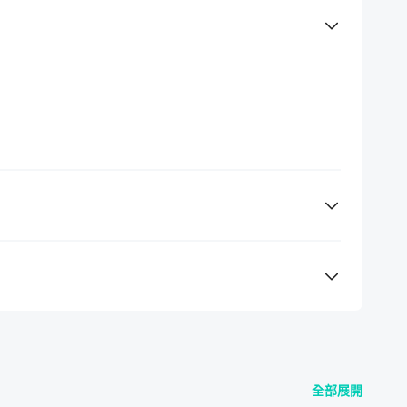
，將開啟你從未關注過的視角，你會發現除了欣賞畫
堂課的你，有天能回到奇美博物館，親眼見證原汁原
版本是否支援，請先留言與老師確認。）
囉！
準備想改造的生活小物及相關操作工具即可。
全部展開