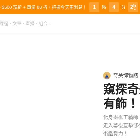
2
5
3
4
5
8
6
7
1
4
2
3
6
9
7
8
% + $500 現折 + 單堂 88 折，把握今天更划算！
時
分
7
0
8
9
0
3
1
2
8
1
9
0
9
2
0
1
奇美博物館
窺探奇
有飾！
化身畫框工藝師
走入幕後直擊修
術鑑賞力！