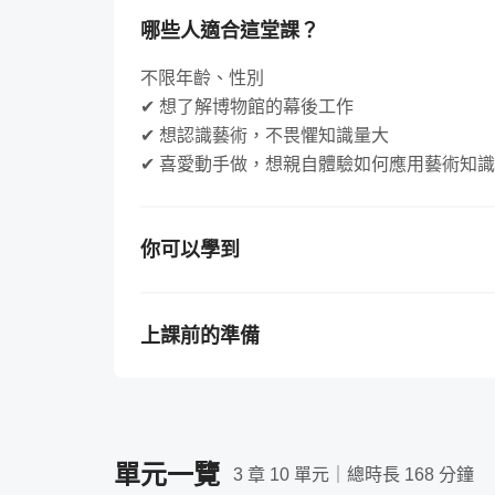
培養審美鑑賞力的方法很多種，窺探畫框世界
哪些人適合這堂課？
作，框藝的世界也很值得玩味！也期待上過這
味的美麗作品！
不限年齡、性別
✔ 想了解博物館的幕後工作
✔ 想認識藝術，不畏懼知識量大
✔ 喜愛動手做，想親自體驗如何應用藝術知識
你可以學到
上完這堂課你可以……
★ 認識奇美博物館的重要典藏畫作
上課前的準備
★ 了解畫框藝術的歷史演變與工藝特色
★ 學會欣賞框藝紋飾
需要準備的工具 / 軟體
（若購買課程前不清楚
★ 初探畫框修復的知識與流程
不需任何工具，只要看著課程影片就可以學習
★ 收穫改造生活小物的修復手法
如果想親手嘗試【章節 3】的實作技巧，再
單元一覽
需要具備的背景知識
3 章 10 單元｜總時長 168 分鐘