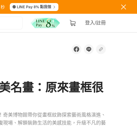
秒
🟢 LINE Pay 8% 點我領
登入/註冊
美名畫：原來畫框很
！奇美博物館帶你從畫框紋飾探索藝術風格演進、
復現場、解鎖裝飾生活的美感技能，升級不凡的藝