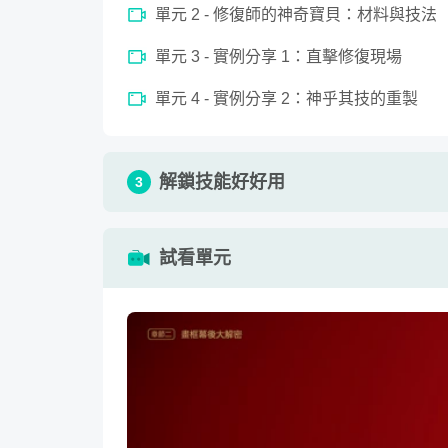
0
單元 2 - 修復師的神奇寶貝：材料與技法
seconds
歲月痕跡：常見的劣化樣貌
of
15
單元 3 - 實例分享 1：直擊修復現場
minutes,
全台獨一無二的真跡藝術教材
31
seconds
Volume
單元 4 - 實例分享 2：神乎其技的重製
90%
美感是許多人追求的素養與能力，但西洋藝術
力轉化深度知識，透過不用出國就看得到的典
習，美感便能信手捻來，未來閒暇與親友來訪
解鎖技能好好用
3
博物館幕後修復大揭露
單元 1 - 生活應用 1：選框心法
試看單元
藏品修復是博物館重要的日常工作，這項工作
單元 2 - 生活應用 2：翻模技巧
亮麗的一面，長久以來，文物修復工作蒙上一
析，正是你近距離了解這幕後工作的大好機會
單元 3 - 生活應用 3：貼金變身
「專業知識」&「生活應用」一次滿足
作業 1 - 請分享你的課程心得！ 如果有
老師看！
以為學習藝術、修復知識派不上用場嗎？那就
法，用容易取得的材料，親自動手改造不起眼