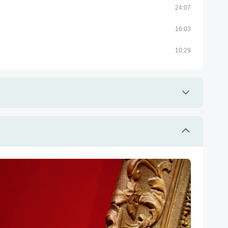
24
:
07
16
:
03
10
:
29
概念的學習過程多半令人感到有距離。奇美博物館致
藏真品，帶你領略不一樣的藝術世界，只要耐心學
博物館時，你也能侃侃而談。
10
:
41
常年在博物館後場展開，觀眾看到的永遠是藏品光鮮
28
:
05
層神秘面紗，難以一窺全貌，這堂課以完整單元剖
，千萬不能錯過！
13
:
28
應用章節 3 完成的作品或布置，歡迎秀給KiKi
查看作業
大錯特錯啦！這次課程便教你如何把學到的修復技
的生活用品，提升美的質感，領略藝術也可以很生活