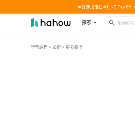
🍀好運加倍日🍀LINE Pay 8
探索
所有課程
>
藝術
>
更多藝術
0
of
3
minutes,
19
seconds
Volume
0%