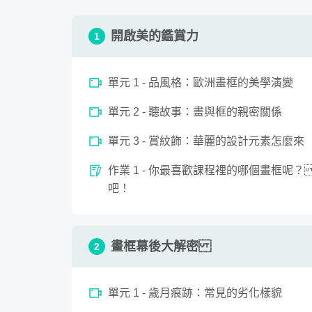
這堂課將培養你……
➢沒有任何藝術背景的初學者
✔ 敏銳的觀察力
只要耐心聽課，便可從畫框的角度一步步親近
開啟美的鑑賞力
1
✔ 美的鑑賞力與實作力
➢已有藝術概念的同學
不只是紙上談兵的學術理論，歡迎一起體驗從
單元 1 - 品風格：歐洲畫框的美學演變
單元 2 - 聽故事：畫與框的親密關係
單元 3 - 賞紋飾：華麗的設計元素怎麼來
作業 1 - 你最喜歡課程裡的哪個畫框
吧！
畫框幕後大解密
2
單元 1 - 歲月痕跡：常見的劣化樣貌