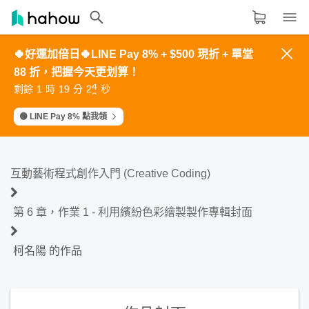
🍀好運加倍日🍀LINE Pay 8% + $500 現折 + 單堂
領域分類
大家都在學的領域
88 折，把握今天更划算！
3
3
1
4
5
4
4
2
5
6
2
2
0
3
4
5
5
3
6
7
生活品味
1
1
9
2
3
剩餘
時
分
秒
6
6
4
7
8
0
0
8
1
2
7
7
5
8
9
8
8
6
9
0
9
9
7
0
1
職場技能
🟢 LINE Pay 8% 點我領
設計
語言
互動藝術程式創作入門 (Creative Coding)
其他領域
第 6 章，作業 1 - 利用繽紛色彩繪製製作專輯封面
內容形式
選擇適合你的學習形式
柯名陽 的作品
影音課程
定期更新型課程