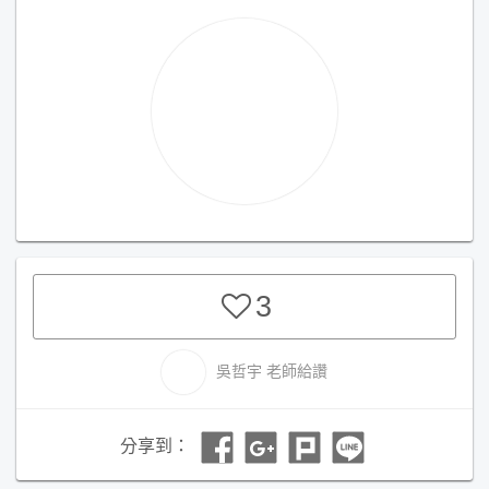
3
吳哲宇
老師給讚
分享到：