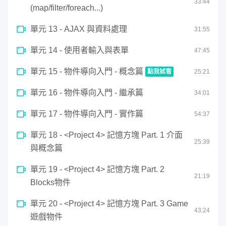
33
:
44
(map/filter/foreach...)
單元 13 - AJAX 與資料處理
31
:
55
單元 14 - 使用者輸入與表單
47
:
45
單元 15 - 物件導向入門 - 概念篇
點我試看
25
:
21
0
單元 16 - 物件導向入門 - 繼承篇
seconds
34
:
01
物件導向入門 - 概念篇
of
25
單元 17 - 物件導向入門 - 實作篇
54
:
37
minutes,
20
seconds
單元 18 - <Project 4> 記憶方塊 Part. 1 介面
25
:
39
與概念篇
第二階段：從零開始入門JavaScript 程式
單元 19 - <Project 4> 記憶方塊 Part. 2
與動畫基礎到進階互動
21
:
19
Blocks物件
單元 20 - <Project 4> 記憶方塊 Part. 3 Game
沒有基礎怎麼辦呢？ 別擔心，這門課程有完整的JS入門教
43
:
24
遊戲物件
學，帶著沒寫過程式的你逐步了解原理，而後帶入 jquery、