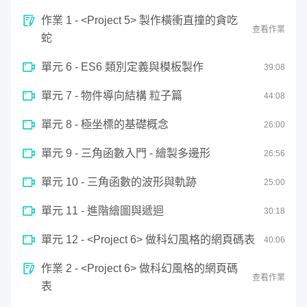
製作特效，讓你了解網頁逐漸發展的歷史，更在一個個漂亮
作業 1 - <Project 5> 製作橫衝直撞的貪吃
與精心設計的應用範例上手入門程式開發，從0開始打下深
查看作業
蛇
厚的程式基礎為Canvas結合大量程式數學做準備。
單元 6 - ES6 類別定義與模板製作
39
:
08
單元 7 - 物件導向結構 粒子篇
44
:
08
單元 8 - 極坐標的基礎概念
26
:
00
單元 9 - 三角函數入門 - 繪製多邊形
26
:
56
單元 10 - 三角函數的波形與軌跡
25
:
00
單元 11 - 進階繪圖與遞迴
30
:
18
單元 12 - <Project 6> 做科幻風格的網頁碼表
40
:
06
第三階段：UI 原理實作與 Canvas 運算
作業 2 - <Project 6> 做科幻風格的網頁碼
查看作業
表
藝術