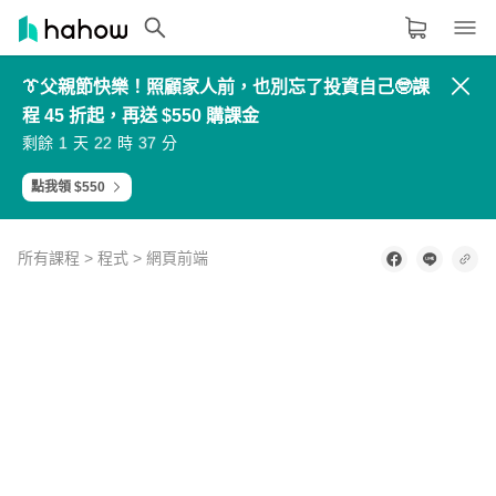
👔父親節快樂！照顧家人前，也別忘了投資自己🤓課
領域分類
大家都在學的領域
程 45 折起，再送 $550 購課金
3
4
4
5
9
4
5
5
6
0
2
3
3
4
8
5
6
6
7
1
生活品味
1
2
2
3
7
剩餘
天
時
分
6
7
7
8
2
0
1
1
2
6
7
8
8
9
3
8
9
9
0
4
9
0
0
1
5
職場技能
點我領 $550
設計
所有課程
>
程式
>
網頁前端
語言
0
其他領域
of
2
minutes,
57
內容形式
選擇適合你的學習形式
seconds
影音課程
定期更新型課程