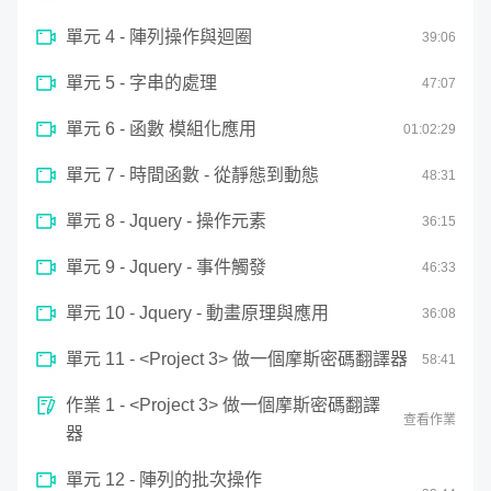
變數與判斷
of
23
單元 4 - 陣列操作與迴圈
39
:
06
minutes,
57
seconds
單元 5 - 字串的處理
47
:
07
單元 6 - 函數 模組化應用
01:
02
:
29
單元 7 - 時間函數 - 從靜態到動態
48
:
31
單元 8 - Jquery - 操作元素
36
:
15
單元 9 - Jquery - 事件觸發
46
:
33
單元 10 - Jquery - 動畫原理與應用
36
:
08
單元 11 - <Project 3> 做一個摩斯密碼翻譯器
58
:
41
作業 1 - <Project 3> 做一個摩斯密碼翻譯
查看作業
器
單元 12 - 陣列的批次操作