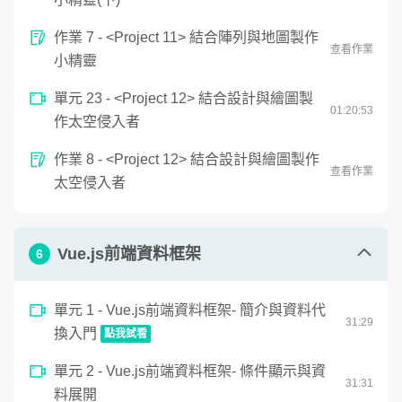
解到，原來以前的學的那些外星符號可以運用在繪製特效
上，透過幾行精練的數學式子就能創造出繁麗的效果！
作業 7 - <Project 11> 結合陣列與地圖製作
查看作業
小精靈
單元 23 - <Project 12> 結合設計與繪圖製
01:
20
:
53
作太空侵入者
作業 8 - <Project 12> 結合設計與繪圖製作
查看作業
太空侵入者
Vue.js前端資料框架
6
單元 1 - Vue.js前端資料框架- 簡介與資料代
31
:
29
換入門
點我試看
0
單元 2 - Vue.js前端資料框架- 條件顯示與資
seconds
Vue.js前端資料框架- 簡介與資料代換入門
31
:
31
of
料展開
31