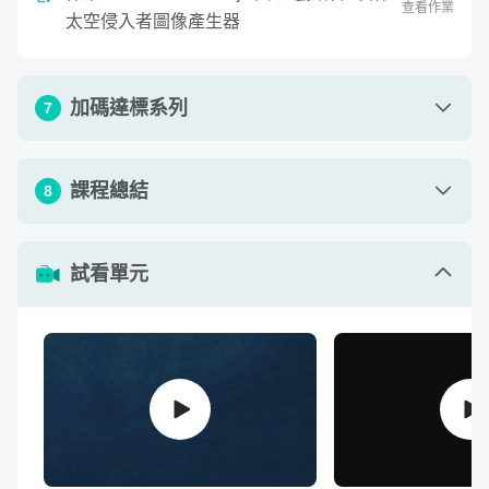
查看作業
太空侵入者圖像產生器
加碼達標系列
7
剩下的更新或重新計算，就跟著邏輯一起交給 Vue.js 即
可，省得我們還要一個一個土法煉鋼！最終將來個大整合：
單元 1 - Vue 本機開發環境架設
22
:
46
課程總結
8
製作一個大型的網頁遊戲或應用，僅僅在前端就能完成一個
單元 2 - Vue 元件使用與專案建置(上)
29
:
15
精美的作品！
單元 1 - 課程總結與感謝
00
:
05
單元 3 - Vue 元件使用與專案建置(下)
28
:
26
試看單元
單元 4 - Vue-router / Vuex 使用介紹
50
:
07
單元 5 - TimelineMax 活用時間軸與SVG動畫
34
:
53
單元 6 - TimelineMax 活用時間軸與SVG動畫
33
:
29
- 收音機實作
單元 7 - D3.js 視覺化資料的利器 (入門)
01:
04
:
31