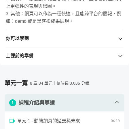
第二階段：從零開始入門JavaScript 程式與動畫基礎到進階互
上更彈性的表現與繪圖。
3. 其他：網頁可以作為一種快速，且能跨平台的簡報，例
如：demo 或是黑客松成果展現。
你可以學到
- 將 HTML/CSS 融會貫通，輕鬆入門，順暢進階
- 從零紮實入門 JavaScript 程式與動畫基礎到進階互動
上課前的準備
- 入門 Vue.js 掌控資料與顯示的前端框架 - 整合應用
需要準備的工具 / 軟體
（若購買課程前不清楚版本是否支
- 整合應用網頁技術與數學原理，完成有設計感的互動性
援，請先留言與老師確認。）
網站。
一台電腦、強韌不會斷線的網路、網頁瀏覽器（Chrome
除此之外，還有四個成功解鎖的加碼單元
單元一覽
8 章 84 單元｜總時長 3,085 分鐘
為佳）。
需要具備的背景知識
課程介紹與導讀
不需先備知識；若有設計、網頁程式基礎者為佳，能透過
1
案例快速掌握整合的能力。
單元 1 - 動態網頁的過去與未來
04
:
19