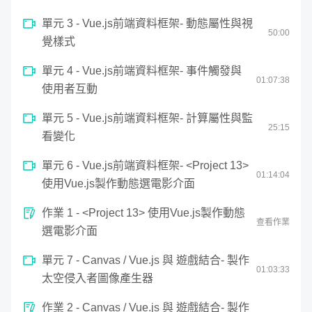
minutes,
28
單元 3 - Vue.js前端資料框架- 動態屬性與視
seconds
50
:
00
覺樣式
第四階段：集成 Vue.js，製作前端體驗佳
單元 4 - Vue.js前端資料框架- 事件觸發與
01:
07
:
38
的單頁式網站 SPA
使用者互動
單元 5 - Vue.js前端資料框架- 計算屬性與監
25
:
15
最後會用到 Vue.js，掌控資料與顯示轉換的前端框架，舉凡
看變化
購物車資料、影片集、遊戲中的人物或物品資料、文章裡面
單元 6 - Vue.js前端資料框架- <Project 13>
的 tag 管理或是設計中的色彩、樣式，都可以透過資料跟邏
01:
14
:
04
使用Vue.js製作動態選電影介面
輯串接。
作業 1 - <Project 13> 使用Vue.js製作動態
查看作業
選電影介面
單元 7 - Canvas / Vue.js 與 遊戲結合- 製作
01:
03
:
33
太空侵入者圖像產生器
作業 2 - Canvas / Vue.js 與 遊戲結合- 製作