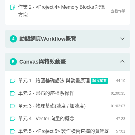
GSAP 等函式庫製作互動動畫與特效，讓我們在網頁上找
作業 2 - <Project 4> Memory Blocks 記憶
查看作業
回一些 Flash 時代被遺棄的精神，做出有現代感、動的複雜
方塊
卻不凌亂的網頁。
動態網頁Workflow概覽
4
單元 1 - 動態網頁的形式與應用
16
:
22
Canvas與特效動畫
5
單元 2 - 設計思考發想與繪製草稿
13
:
37
單元 1 - 繪圖基礎語法 與動畫原理
點我試看
44
:
10
單元 3 - 網頁結構與內容UX規劃
45
:
45
0
單元 2 - 畫布的座標系操作
seconds
01:
00
:
35
單元 4 - UI視覺設計與元件
41
:
53
繪圖基礎語法 與動畫原理
of
44
單元 3 - 物理基礎(速度 / 加速度)
01:
03
:
07
minutes,
單元 5 - 網頁的切版與設計交接
12
:
25
9
seconds
單元 4 - Vector 向量的概念
47
:
23
透過日常的案例與遊戲演繹，學習 JS 的陣列資料操作，從
基礎的變數、函數、迴圈概念，到結合使用Jquery等函式庫
單元 5 - <Project 5> 製作橫衝直撞的貪吃蛇
57
:
01