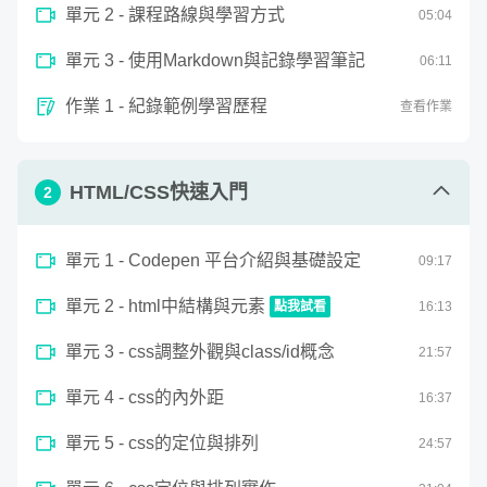
單元 2 - 課程路線與學習方式
05
:
04
單元 3 - 使用Markdown與記錄學習筆記
06
:
11
作業 1 - 紀錄範例學習歷程
查看作業
HTML/CSS快速入門
2
如果可以將美好想像附著於自己的網頁；
單元 1 - Codepen 平台介紹與基礎設定
09
:
17
如果可以透過採集環境的聲音聽見我們對環
單元 2 - html中結構與元素
點我試看
16
:
13
境的記憶；
0
單元 3 - css調整外觀與class/id概念
seconds
21
:
57
html中結構與元素
of
如果可以藉由複雜的數學曲線畫出優雅的線
16
單元 4 - css的內外距
16
:
37
minutes,
條；
12
seconds
單元 5 - css的定位與排列
24
:
57
如果可以將所見所聞的物理現象，萃取重現