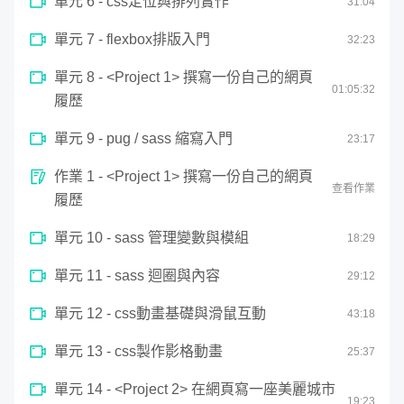
單元 6 - css定位與排列實作
31
:
04
於螢幕之上⋯⋯
單元 7 - flexbox排版入門
32
:
23
如果這些如果可以成真，就可以創造網頁的
單元 8 - <Project 1> 撰寫一份自己的網頁
01:
05
:
32
生命力，走出單純 UI 框架的套疊！
履歷
單元 9 - pug / sass 縮寫入門
23
:
17
搭配學習地圖，快速理解四階段課程內容
作業 1 - <Project 1> 撰寫一份自己的網頁
查看作業
履歷
單元 10 - sass 管理變數與模組
18
:
29
單元 11 - sass 迴圈與內容
29
:
12
單元 12 - css動畫基礎與滑鼠互動
43
:
18
單元 13 - css製作影格動畫
25
:
37
單元 14 - <Project 2> 在網頁寫一座美麗城市
19
:
23