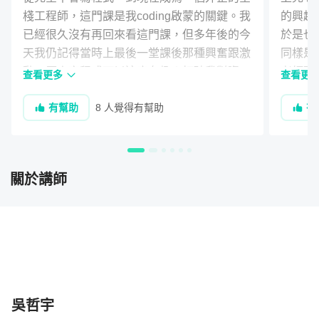
Project 1：
使用網頁製作屬於自己的動態簡歷
棧工程師，這門課是我coding啟蒙的關鍵。我
的興趣

已經很久沒有再回來看這門課，但多年後的今
於是也手
天我仍記得當時上最後一堂課後那種興奮跟激
同樣是
動，原來寫程式可以這麼有趣！打破我對資工
老師毫
查看更多
查看更
乏味的刻板印象，只能說相見恨晚啊！寫這個
雖然內
有幫助
8 人覺得有幫助
有
評價只是多年後的自己看到這門課依然活躍，
基本內
很欣慰感動。

不會突
當然還是得感謝老師！教學風格跟課程設計，
後面的
究竟會對學生的學習有多大的影響，這門課給
多時間
關於講師
了很好的答案。我很慶幸自己在大學就接觸了
但老師
這課程，後來也順利轉職成為一名工程師。千
會卡住太
言萬語不如自己體會，對程式，網頁開發，設
就算真
Project 2：
快速入門並使用 CSS 在網頁上刻一座美麗的城
非常認
市
而且有
滿滿的作品
一定是大
吳哲宇