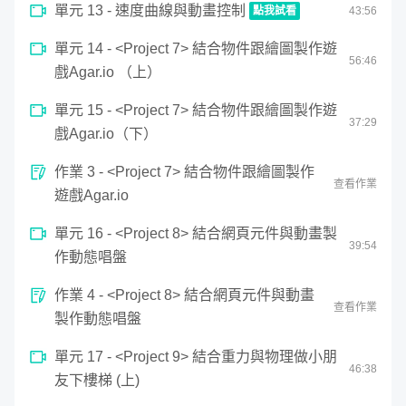
單元 13 - 速度曲線與動畫控制
點我試看
43
:
56
0
網頁中可能性最大的領域－Canvas，雖然顧名思義是畫
單元 14 - <Project 7> 結合物件跟繪圖製作遊
seconds
速度曲線與動畫控制
56
:
46
布，實際上卻是需要靠自己運算，撰寫顯示的邏輯。這可不
of
戲Agar.io （上）
43
是單純調調 CSS 顏色、框線可以達到的！
minutes,
55
單元 15 - <Project 7> 結合物件跟繪圖製作遊
seconds
37
:
29
戲Agar.io（下）
作業 3 - <Project 7> 結合物件跟繪圖製作
查看作業
遊戲Agar.io
單元 16 - <Project 8> 結合網頁元件與動畫製
39
:
54
作動態唱盤
作業 4 - <Project 8> 結合網頁元件與動畫
查看作業
製作動態唱盤
單元 17 - <Project 9> 結合重力與物理做小朋
46
:
38
友下樓梯 (上)