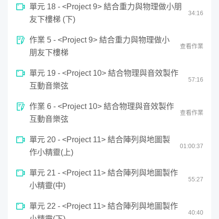
單元 18 - <Project 9> 結合重力與物理做小朋
34
:
16
友下樓梯 (下)
有了上一階段的 JS 與動畫基礎，我們會製作各種物理模擬
與計算藝術，從小時候的記憶－打磚塊、貪吃蛇，一直到粒
作業 5 - <Project 9> 結合重力與物理做小
子效果、未來 UI 特效、重力與行星模擬⋯⋯逐步將學到的
查看作業
朋友下樓梯
東西整合起來。
單元 19 - <Project 10> 結合物理與音效製作
57
:
16
互動音樂弦
作業 6 - <Project 10> 結合物理與音效製作
查看作業
互動音樂弦
單元 20 - <Project 11> 結合陣列與地圖製
01:
00
:
37
作小精靈(上)
單元 21 - <Project 11> 結合陣列與地圖製作
55
:
27
小精靈(中)
單元 22 - <Project 11> 結合陣列與地圖製作
不過別擔心，透過動態的教材設計與實例講解，你將可以理
40
:
40
小精靈(下)