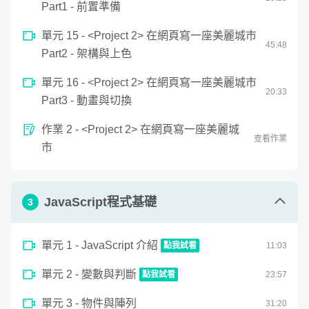
Part1 - 前置準備
單元 15 - <Project 2> 在網頁寫一座美麗城市
45
:
48
Part2 - 架構與上色
第一階段：將 HTML/CSS 融會貫通，輕
單元 16 - <Project 2> 在網頁寫一座美麗城市
20
:
33
鬆入門順暢進階sass/pug
Part3 - 動畫與切換
作業 2 - <Project 2> 在網頁寫一座美麗城
查看作業
在課程的開頭，除了講解如何製作網頁，更是要傳授如何用
市
已知的技術，說不一樣的故事。第一階段濃縮了「動畫互動
網頁程式入門」的課程精華，整理成新版的教學內容加上全
新可愛的範例，帶領大家將網頁開發的基本功 HTML/CSS
JavaScript程式基礎
3
融會貫通應用到作品上。學過的人可以快速複習；完全初學
的人能夠快速上手！並在後期引入sass / pug教學，帶你了
單元 1 - JavaScript 介紹
點我試看
11
:
03
解現代網頁開發的超方便工具。
0
單元 2 - 變數與判斷
seconds
點我試看
23
:
57
JavaScript 介紹
of
0
0
單元 3 - 物件與陣列
seconds
31
:
20
seconds