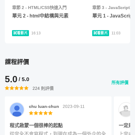
章節
2
-
HTML/CSS快速入門
章節
3
-
JavaScrip
單元 8 - Three.js 製作 3D 特效網頁 (入門)
32
:
15
單元
2
-
html中結構與元素
單元
1
-
JavaScrip
單元 9 - Three.js 實作範例-原子轉轉
39
:
57
課堂實作 Project，檢視學習成果
試看影片
16:13
試看影片
11:03
上完這堂課後，你將可以掌握現代網頁的基礎技術，並具備
靈活應用的能力；看見網頁更多的可能性，親手製作具有特
課程評價
效、設計感的網頁。
5.0
/ 5.0
網頁對我來說，是一個發揮影響力的世界；透過整合自身學
所有評價
224
則評價
習與實作經驗，再難的東西我都可以講的平易近人，並帶領
學生從實作入手。我希望能夠把自己整合出來的「動態網
chu luan-chun
2023-09-11
頁」最終樣貌與技術分享給大家，讓我們一起探索動態網頁
的樂趣與可能性吧！
程式啟蒙一個很棒的起點
一定是大
《課程實作 Project》
從完全不會寫程式，到現在成為一個外企的全
上完老