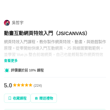
學習補給
組合
吳哲宇
直播
動畫互動網頁特效入門（JS/CANVAS）
文章
網頁特效入門課程，教你製作網頁特效、動畫，與遊戲製作
原理。從零開始快速入門互動網頁、JS 與繪圖實戰範例，
並學習 Vue.js 整合前端網頁，自己也能輕鬆製作網頁特效
企業方案
查看更多
與動畫。
評價優於前 10% 課程
5.0
(
224
)
收藏課程
贈送禮物