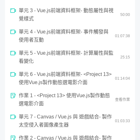
minutes,
28
單元 3 - Vue.js前端資料框架- 動態屬性與視
seconds
50
:
00
覺樣式
第四階段：集成 Vue.js，製作前端體驗佳
單元 4 - Vue.js前端資料框架- 事件觸發與
01:
07
:
38
的單頁式網站 SPA
使用者互動
單元 5 - Vue.js前端資料框架- 計算屬性與監
25
:
15
最後會用到 Vue.js，掌控資料與顯示轉換的前端框架，舉凡
看變化
購物車資料、影片集、遊戲中的人物或物品資料、文章裡面
單元 6 - Vue.js前端資料框架- <Project 13>
的 tag 管理或是設計中的色彩、樣式，都可以透過資料跟邏
01:
14
:
04
使用Vue.js製作動態選電影介面
輯串接。
作業 1 - <Project 13> 使用Vue.js製作動態
查看作業
選電影介面
單元 7 - Canvas / Vue.js 與 遊戲結合- 製作
01:
03
:
33
太空侵入者圖像產生器
作業 2 - Canvas / Vue.js 與 遊戲結合- 製作