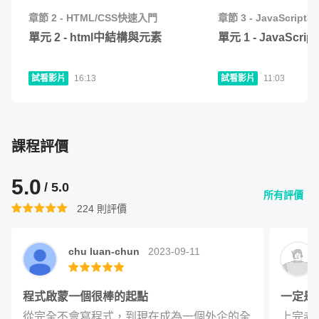
章節
2
-
HTML/CSS快速入門
章節
3
-
JavaScrip
單元 8 - Three.js 製作 3D 特效網頁 (入門)
32
:
15
單元
2
-
html中結構與元素
單元
1
-
JavaScrip
單元 9 - Three.js 實作範例-原子轉轉
39
:
57
課堂實作 Project，檢視學習成果
試看影片
16:13
試看影片
11:03
上完這堂課後，你將可以掌握現代網頁的基礎技術，並具備
靈活應用的能力；看見網頁更多的可能性，親手製作具有特
課程評價
效、設計感的網頁。
5.0
/ 5.0
網頁對我來說，是一個發揮影響力的世界；透過整合自身學
所有評價
224
則評價
習與實作經驗，再難的東西我都可以講的平易近人，並帶領
學生從實作入手。我希望能夠把自己整合出來的「動態網
chu luan-chun
2023-09-11
頁」最終樣貌與技術分享給大家，讓我們一起探索動態網頁
的樂趣與可能性吧！
程式啟蒙一個很棒的起點
一定是大
《課程實作 Project》
從完全不會寫程式，到現在成為一個外企的全
上完老