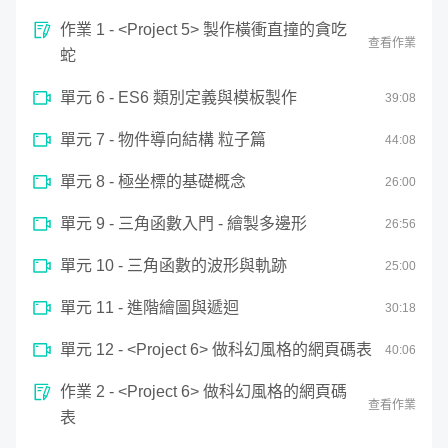
製作特效，讓你了解網頁逐漸發展的歷史，更在一個個漂亮
作業 1 - <Project 5> 製作橫衝直撞的貪吃
與精心設計的應用範例上手入門程式開發，從0開始打下深
查看作業
蛇
厚的程式基礎為Canvas結合大量程式數學做準備。
單元 6 - ES6 類別定義與模板製作
39
:
08
單元 7 - 物件導向結構 粒子篇
44
:
08
單元 8 - 極坐標的基礎概念
26
:
00
單元 9 - 三角函數入門 - 繪製多邊形
26
:
56
單元 10 - 三角函數的波形與軌跡
25
:
00
單元 11 - 進階繪圖與遞迴
30
:
18
單元 12 - <Project 6> 做科幻風格的網頁碼表
40
:
06
第三階段：UI 原理實作與 Canvas 運算
作業 2 - <Project 6> 做科幻風格的網頁碼
查看作業
表
藝術