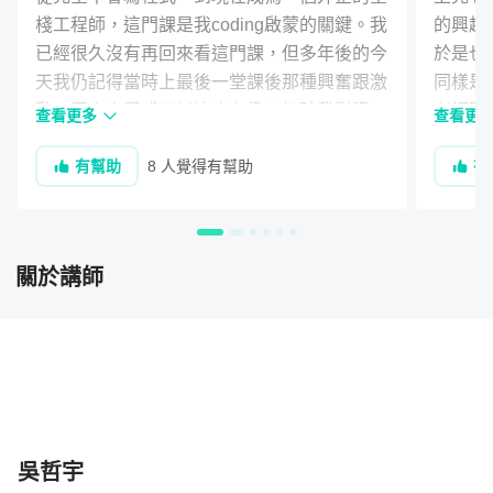
Project 1：
使用網頁製作屬於自己的動態簡歷
棧工程師，這門課是我coding啟蒙的關鍵。我
的興趣

已經很久沒有再回來看這門課，但多年後的今
於是也手
天我仍記得當時上最後一堂課後那種興奮跟激
同樣是
動，原來寫程式可以這麼有趣！打破我對資工
老師毫
查看更多
查看更
乏味的刻板印象，只能說相見恨晚啊！寫這個
雖然內
有幫助
8 人覺得有幫助
有
評價只是多年後的自己看到這門課依然活躍，
基本內
很欣慰感動。

不會突
當然還是得感謝老師！教學風格跟課程設計，
後面的
究竟會對學生的學習有多大的影響，這門課給
多時間
關於講師
了很好的答案。我很慶幸自己在大學就接觸了
但老師
這課程，後來也順利轉職成為一名工程師。千
會卡住太
言萬語不如自己體會，對程式，網頁開發，設
就算真
Project 2：
快速入門並使用 CSS 在網頁上刻一座美麗的城
非常認
市
而且有
滿滿的作品
一定是大
吳哲宇