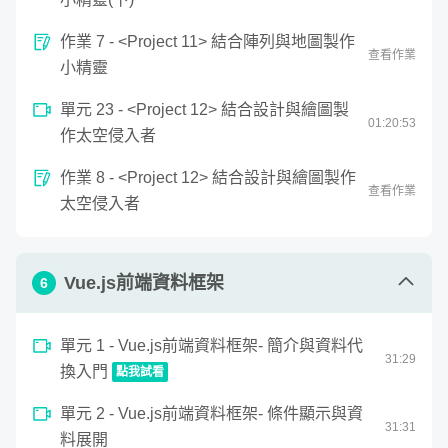
解到，原來以前的學的那些外星符號可以運用在繪製特效
上，透過幾行精練的數學式子就能創造出繁麗的效果！
作業 7 - <Project 11> 結合陣列與地圖製作
查看作業
小精靈
單元 23 - <Project 12> 結合設計與繪圖製
01:
20
:
53
作太空侵入者
作業 8 - <Project 12> 結合設計與繪圖製作
查看作業
太空侵入者
Vue.js前端資料框架
6
單元 1 - Vue.js前端資料框架- 簡介與資料代
31
:
29
換入門
點我試看
0
單元 2 - Vue.js前端資料框架- 條件顯示與資
seconds
Vue.js前端資料框架- 簡介與資料代換入門
31
:
31
of
料展開
31