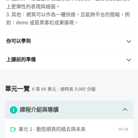
第二階段：從零開始入門JavaScript 程式與動畫基礎到進階互
上更彈性的表現與繪圖。
3. 其他：網頁可以作為一種快速，且能跨平台的簡報，例
如：demo 或是黑客松成果展現。
你可以學到
- 將 HTML/CSS 融會貫通，輕鬆入門，順暢進階
- 從零紮實入門 JavaScript 程式與動畫基礎到進階互動
上課前的準備
- 入門 Vue.js 掌控資料與顯示的前端框架 - 整合應用
需要準備的工具 / 軟體
（若購買課程前不清楚版本是否支
- 整合應用網頁技術與數學原理，完成有設計感的互動性
援，請先留言與老師確認。）
網站。
一台電腦、強韌不會斷線的網路、網頁瀏覽器（Chrome
除此之外，還有四個成功解鎖的加碼單元
單元一覽
8 章 84 單元｜總時長 3,085 分鐘
為佳）。
需要具備的背景知識
課程介紹與導讀
不需先備知識；若有設計、網頁程式基礎者為佳，能透過
1
案例快速掌握整合的能力。
單元 1 - 動態網頁的過去與未來
04
:
19