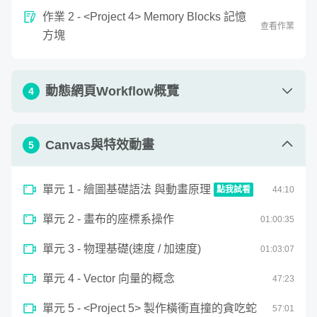
GSAP 等函式庫製作互動動畫與特效，讓我們在網頁上找
作業 2 - <Project 4> Memory Blocks 記憶
查看作業
回一些 Flash 時代被遺棄的精神，做出有現代感、動的複雜
方塊
卻不凌亂的網頁。
動態網頁Workflow概覽
4
單元 1 - 動態網頁的形式與應用
16
:
22
Canvas與特效動畫
5
單元 2 - 設計思考發想與繪製草稿
13
:
37
單元 1 - 繪圖基礎語法 與動畫原理
點我試看
44
:
10
單元 3 - 網頁結構與內容UX規劃
45
:
45
0
單元 2 - 畫布的座標系操作
seconds
01:
00
:
35
單元 4 - UI視覺設計與元件
41
:
53
繪圖基礎語法 與動畫原理
of
44
單元 3 - 物理基礎(速度 / 加速度)
01:
03
:
07
minutes,
單元 5 - 網頁的切版與設計交接
12
:
25
9
seconds
單元 4 - Vector 向量的概念
47
:
23
透過日常的案例與遊戲演繹，學習 JS 的陣列資料操作，從
基礎的變數、函數、迴圈概念，到結合使用Jquery等函式庫
單元 5 - <Project 5> 製作橫衝直撞的貪吃蛇
57
:
01