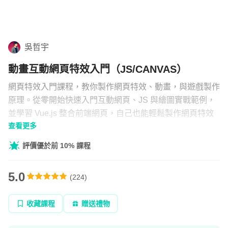
學習補給
組合
吳哲宇
直播
動畫互動網頁特效入門（JS/CANVAS）
文章
網頁特效入門課程，教你製作網頁特效、動畫，與遊戲製作
原理。從零開始快速入門互動網頁、JS 與繪圖實戰範例，
並學習 Vue.js 整合前端網頁，自己也能輕鬆製作網頁特效
企業方案
查看更多
與動畫。
評價優於前 10% 課程
5.0
(
224
)
收藏課程
贈送禮物