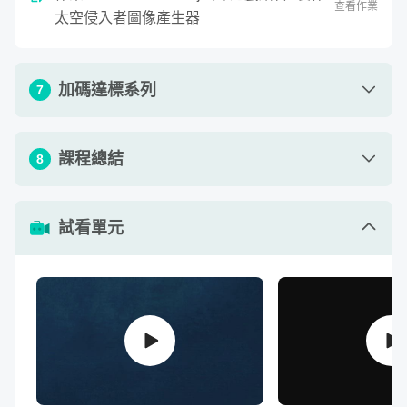
查看作業
太空侵入者圖像產生器
加碼達標系列
7
剩下的更新或重新計算，就跟著邏輯一起交給 Vue.js 即
可，省得我們還要一個一個土法煉鋼！最終將來個大整合：
單元 1 - Vue 本機開發環境架設
22
:
46
課程總結
8
製作一個大型的網頁遊戲或應用，僅僅在前端就能完成一個
單元 2 - Vue 元件使用與專案建置(上)
29
:
15
精美的作品！
單元 1 - 課程總結與感謝
00
:
05
單元 3 - Vue 元件使用與專案建置(下)
28
:
26
試看單元
單元 4 - Vue-router / Vuex 使用介紹
50
:
07
單元 5 - TimelineMax 活用時間軸與SVG動畫
34
:
53
單元 6 - TimelineMax 活用時間軸與SVG動畫
33
:
29
- 收音機實作
單元 7 - D3.js 視覺化資料的利器 (入門)
01:
04
:
31