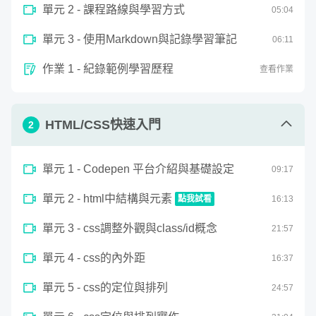
單元 2 - 課程路線與學習方式
05
:
04
單元 3 - 使用Markdown與記錄學習筆記
06
:
11
作業 1 - 紀錄範例學習歷程
查看作業
HTML/CSS快速入門
2
如果可以將美好想像附著於自己的網頁；
單元 1 - Codepen 平台介紹與基礎設定
09
:
17
如果可以透過採集環境的聲音聽見我們對環
單元 2 - html中結構與元素
點我試看
16
:
13
境的記憶；
0
單元 3 - css調整外觀與class/id概念
seconds
21
:
57
html中結構與元素
of
如果可以藉由複雜的數學曲線畫出優雅的線
16
單元 4 - css的內外距
16
:
37
minutes,
條；
12
seconds
單元 5 - css的定位與排列
24
:
57
如果可以將所見所聞的物理現象，萃取重現