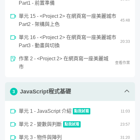
Part1 - 前置準備
單元 15 - <Project 2> 在網頁寫一座美麗城市
45
:
48
Part2 - 架構與上色
第一階段：將 HTML/CSS 融會貫通，輕
單元 16 - <Project 2> 在網頁寫一座美麗城市
20
:
33
鬆入門順暢進階sass/pug
Part3 - 動畫與切換
作業 2 - <Project 2> 在網頁寫一座美麗城
查看作業
在課程的開頭，除了講解如何製作網頁，更是要傳授如何用
市
已知的技術，說不一樣的故事。第一階段濃縮了「動畫互動
網頁程式入門」的課程精華，整理成新版的教學內容加上全
新可愛的範例，帶領大家將網頁開發的基本功 HTML/CSS
JavaScript程式基礎
3
融會貫通應用到作品上。學過的人可以快速複習；完全初學
的人能夠快速上手！並在後期引入sass / pug教學，帶你了
單元 1 - JavaScript 介紹
點我試看
11
:
03
解現代網頁開發的超方便工具。
0
單元 2 - 變數與判斷
seconds
點我試看
23
:
57
JavaScript 介紹
of
0
11
單元 3 - 物件與陣列
seconds
31
:
20
minutes,