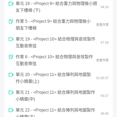
單元 18 - <Project 9> 結合重力與物理做小朋
34
:
16
友下樓梯 (下)
有了上一階段的 JS 與動畫基礎，我們會製作各種物理模擬
與計算藝術，從小時候的記憶－打磚塊、貪吃蛇，一直到粒
作業 5 - <Project 9> 結合重力與物理做小
子效果、未來 UI 特效、重力與行星模擬⋯⋯逐步將學到的
查看作業
朋友下樓梯
東西整合起來。
單元 19 - <Project 10> 結合物理與音效製作
57
:
16
互動音樂弦
作業 6 - <Project 10> 結合物理與音效製作
查看作業
互動音樂弦
單元 20 - <Project 11> 結合陣列與地圖製
01:
00
:
37
作小精靈(上)
單元 21 - <Project 11> 結合陣列與地圖製作
55
:
27
小精靈(中)
單元 22 - <Project 11> 結合陣列與地圖製作
不過別擔心，透過動態的教材設計與實例講解，你將可以理
40
:
40
小精靈(下)