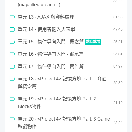
33
:
44
(map/filter/foreach...)
單元 13 - AJAX 與資料處理
31
:
55
單元 14 - 使用者輸入與表單
47
:
45
單元 15 - 物件導向入門 - 概念篇
點我試看
25
:
21
0
單元 16 - 物件導向入門 - 繼承篇
seconds
34
:
01
物件導向入門 - 概念篇
of
25
單元 17 - 物件導向入門 - 實作篇
54
:
37
minutes,
20
seconds
單元 18 - <Project 4> 記憶方塊 Part. 1 介面
25
:
39
與概念篇
第二階段：從零開始入門JavaScript 程式
單元 19 - <Project 4> 記憶方塊 Part. 2
與動畫基礎到進階互動
21
:
19
Blocks物件
單元 20 - <Project 4> 記憶方塊 Part. 3 Game
沒有基礎怎麼辦呢？ 別擔心，這門課程有完整的JS入門教
43
:
24
遊戲物件
學，帶著沒寫過程式的你逐步了解原理，而後帶入 jquery、