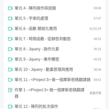
變數與判斷
of
2
23
seconds
單元 4 - 陣列操作與迴圈
39
:
06
minutes,
57
seconds
單元 5 - 字串的處理
47
:
07
單元 6 - 函數 模組化應用
01:
02
:
29
單元 7 - 時間函數 - 從靜態到動態
48
:
31
單元 8 - Jquery - 操作元素
36
:
15
單元 9 - Jquery - 事件觸發
46
:
33
單元 10 - Jquery - 動畫原理與應用
36
:
08
單元 11 - <Project 3> 做一個摩斯密碼翻譯器
58
:
41
作業 1 - <Project 3> 做一個摩斯密碼翻譯
查看作業
器
單元 12 - 陣列的批次操作