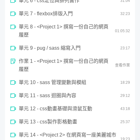
單元 6 - css定位與排列實作
31
:
04
於螢幕之上⋯⋯
單元 7 - flexbox排版入門
32
:
23
如果這些如果可以成真，就可以創造網頁的
單元 8 - <Project 1> 撰寫一份自己的網頁
01:
05
:
32
生命力，走出單純 UI 框架的套疊！
履歷
單元 9 - pug / sass 縮寫入門
23
:
17
搭配學習地圖，快速理解四階段課程內容
作業 1 - <Project 1> 撰寫一份自己的網頁
查看作業
履歷
單元 10 - sass 管理變數與模組
18
:
29
單元 11 - sass 迴圈與內容
29
:
12
單元 12 - css動畫基礎與滑鼠互動
43
:
18
單元 13 - css製作影格動畫
25
:
37
單元 14 - <Project 2> 在網頁寫一座美麗城市
19
:
23