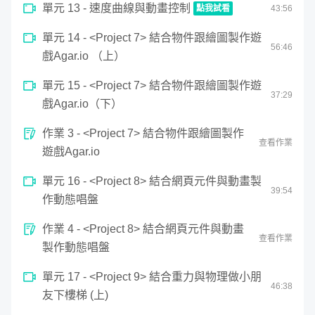
單元 13 - 速度曲線與動畫控制
點我試看
43
:
56
0
網頁中可能性最大的領域－Canvas，雖然顧名思義是畫
單元 14 - <Project 7> 結合物件跟繪圖製作遊
seconds
速度曲線與動畫控制
56
:
46
布，實際上卻是需要靠自己運算，撰寫顯示的邏輯。這可不
of
戲Agar.io （上）
43
是單純調調 CSS 顏色、框線可以達到的！
minutes,
55
單元 15 - <Project 7> 結合物件跟繪圖製作遊
seconds
37
:
29
戲Agar.io（下）
作業 3 - <Project 7> 結合物件跟繪圖製作
查看作業
遊戲Agar.io
單元 16 - <Project 8> 結合網頁元件與動畫製
39
:
54
作動態唱盤
作業 4 - <Project 8> 結合網頁元件與動畫
查看作業
製作動態唱盤
單元 17 - <Project 9> 結合重力與物理做小朋
46
:
38
友下樓梯 (上)