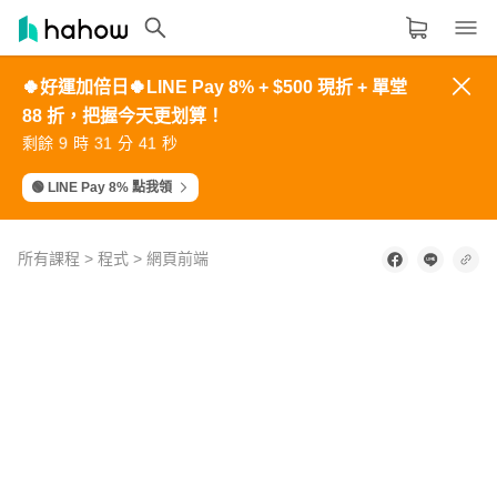
🍀好運加倍日🍀LINE Pay 8% + $500 現折 + 單堂
領域分類
大家都在學的領域
88 折，把握今天更划算！
1
5
3
6
2
2
6
4
7
3
0
4
2
5
1
3
7
5
8
4
生活品味
9
3
1
4
0
剩餘
時
分
秒
4
8
6
9
5
8
2
0
3
9
5
9
7
0
6
6
0
8
1
7
7
1
9
2
8
職場技能
🟢 LINE Pay 8% 點我領
設計
所有課程
>
程式
>
網頁前端
語言
0
其他領域
of
2
minutes,
57
內容形式
選擇適合你的學習形式
seconds
影音課程
定期更新型課程