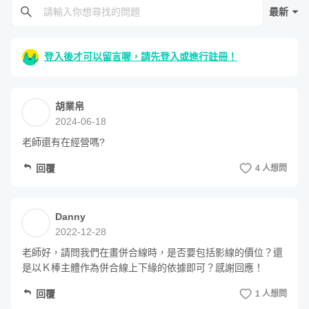
最新
單元 2 - 預測行為與賭博式的進場盲點
登入後才可以留言喔，請先登入或進行註冊！
胡業帛
2024-06-18
老師還有在經營嗎?
回覆
4 人想問
掌握交易心態面，就能有穩健的交易績效
經過了前兩個章節的介紹，正式進入交易者心態面的主軸。
Danny
2022-12-28
交易這條路走了 10 個年頭，歸類出好的交易者具備的特質
老師好，請問我們在畫併合線時，是否要包括影線的價位？還
與散戶常犯的錯誤，並分析為何一個好的交易員需要紀錄交
是以Ｋ棒主體作為併合線上下緣的依據即可？感謝回應！
易日記，以及又該如何建立好的交易紀錄。再定期從日記檢
回覆
1 人想問
視歷史紀錄，進而調整自身交易狀況。當學習完這 2個單