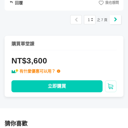
回覆
我也想問
在這個章節裡，我們學習價格的技術分析來看懂價格暗示的
訊號。
1
之
7
頁
交易市場看漲看跌，可以透過八大型態等技術指標與四大盤
型標準圖明確建立交易規劃。單一使用技術分析作為方向的
購買單堂課
依據會使得交易模式過於單調，且錯判適合進場的時機點。
而分線的使用將看交易者本身持單的時間基期而定，當你清
NT$3,600
楚自己持單時間，搭配通道線的技巧，進出金融市場會更駕
有什麼優惠可以用？
輕就熟。
立即購買
加入購
單元 1 - 八大型態的精髓與收價線的運用
單元 2 - 分線的選擇：1 分、5 分、30 分、日線
猜你喜歡