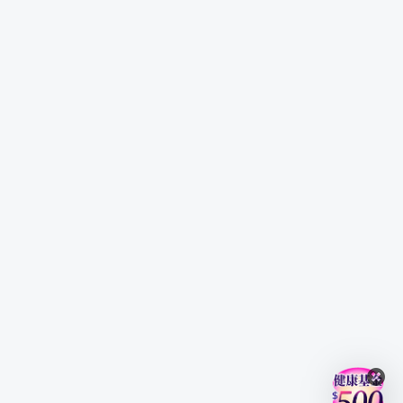
唯有量能力道的推升，才有 K 棒價格的空間
量能是支持價格走漲走跌的主要原因，要了解金融市場的多
空脈動，如果對量能一知半解，那麼進出市場的勝率也會降
低不少。
在此章節，透過學習量能的原理可以提高主策略的勝率，讓
學員了解到量能的正確用法外，更要清楚如何搭配價格準確
地進出市場，避開坊間錯誤的支撐壓力觀念，成為專業的交
易者。
單元 1 - 顛覆你對交易的錯誤觀念-空間 K 棒、力道量能
單元 2 - 你絕對沒聽過的支撐、壓力