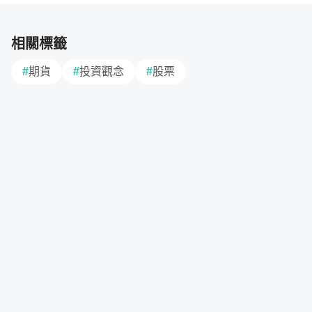
相關標籤
K 線的技術分析不能單一使用
#
期貨
#
投資觀念
#
股票
這個章節會教的 K 線技巧不同於坊間的用法。
一開始會講解 K 線基本的原理，讓完全零基礎的同學也能
聽得懂，進而切入 K 線的運用面。如果你用 K 線看盤買股
票、做期貨都賠錢，那你可能誤解了 K 線的理論。
K 線也
是一個技術指標，需搭配盤型運用，才能得到最好的效果
。
除了單元 3 會教你精準抓出轉折外，更會
介紹此堂課常用
的三大主策略
，讓你進出有依據，而不會忽多忽空不清楚交
易方向。
單元 1 - 基礎 K 線理論