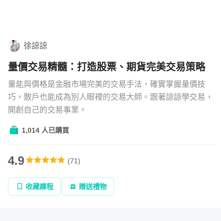
機
也
學習補給
不
組合
是
徐諒諒
很
直播
明
量價交易精髓：打造股票、期貨完美交易策略
確
文章
量能與價格是金融市場完美的交易手法，確實掌握量價技
巧，散戶也能成為別人眼裡的交易大師。跟著諒諒學交易，
開創自己的交易事業。
企業方案
1,014 人已購買
4.9
(
71
)
收藏課程
贈送禮物