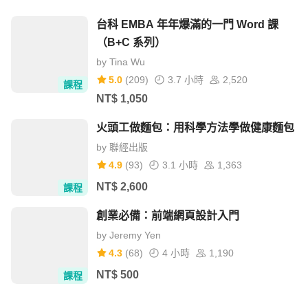
台科 EMBA 年年爆滿的一門 Word 課
單元 3 - 通道線判斷強弱度
（B+C 系列）
by
Tina Wu
5.0
(
209
)
3.7 小時
2,520
課程
單元 4 - 高效率的四大盤型標準圖
NT$
1,050
火頭工做麵包：用科學方法學做健康麵包
by
聯經出版
單元 5 - 順勢模型 VS 逆勢模型
4.9
(
93
)
3.1 小時
1,363
NT$
2,600
課程
一個趨勢方向裡藏了兩個交易模型，分別為順勢模型與逆勢
模型。制定好自己的交易 SOP，隨即進入交易模型的學習
創業必備：前端網頁設計入門
階段，再從適合的盤型決定進出市場的時機點。
by
Jeremy Yen
4.3
(
68
)
4 小時
1,190
NT$
500
課程