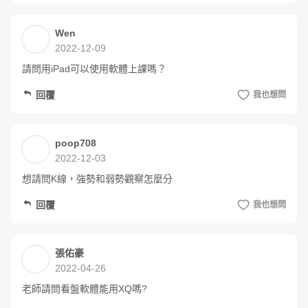
元，你就是一個心理素質完善的交易者。
Wen
2022-12-09
單元 1 - 成功交易人的四大特質十大特性
回覆
我也想問
單元 2 - 紀錄交易日記的好習慣
poop708
準備好了嗎？熟知前三章節的基本原理，我們就可以進入主
2022-12-03
題囉！
想請問K線，強勢和弱勢觀察怎麼分
回覆
我也想問
張佑豪
2022-04-26
老師請問看盤軟體能用XQ嗎?
交易市場由兩個重要因子組成：價格與量能