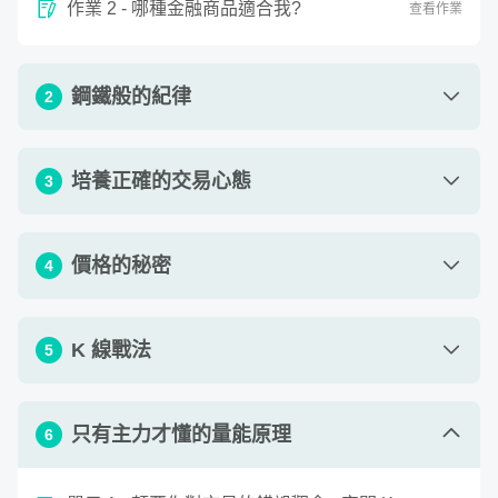
作業 2 - 哪種金融商品適合我?
查看作業
鋼鐵般的紀律
2
單元 1 - 紅綠球遊戲-策略信賴程度
04
:
11
培養正確的交易心態
3
單元 2 - 預測行為與賭博式的進場盲點
03
:
05
單元 1 - 成功交易人的四大特質十大特性
08
:
16
價格的秘密
4
單元 2 - 紀錄交易日記的好習慣
06
:
59
如果你是朝九晚五的上班族，在這次線上課程中，我將公開小
單元 1 - 八大型態的精隨與收價線的運用
13
:
56
資上班族的十分鐘操盤術，讓沒有時間盯盤的人也能成為一流
作業 1 - 自我檢視與績效分析
查看作業
K 線戰法
5
的交易者。
單元 2 - 分線的選擇：1 分、5 分、30 分、日
13
:
05
線
單元 1 - 基礎 K 線理論
14
:
48
進入金融商品市場必備，量能與價格的關係！
只有主力才懂的量能原理
6
單元 3 - 通道線判斷強弱度
06
:
48
單元 2 - 高階組合 K 技巧 VS 轉折型態
02
:
32
金融商品的交易市場由量能與價格兩個因子組成，不論哪一