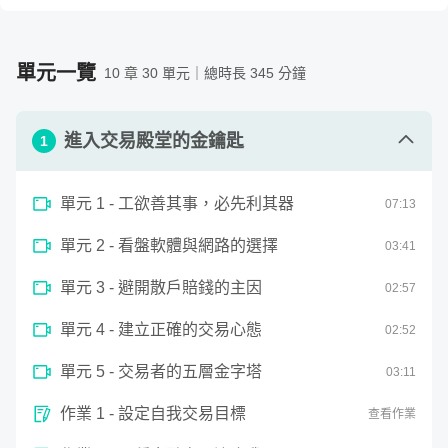
的關係，再搭配市場獨有的交易技巧，你能：
需要準備的工具 / 軟體
（若購買課程前不清楚版本是否支
華爾街交易員是透過真槍實彈的盤中實戰訓練出來。難道台
援，請先留言與老師確認。）
灣就沒有像國外一樣用理論結合實戰的交易課程嗎？你是否
1. 理解交易商品的多空方向
1. 需自行準備交易用的桌上型電腦或筆記型電腦，手機亦
單元一覽
10 章 30 單元｜總時長 345 分鐘
和大多數人一樣，學了一堆技術分析卻沒有成效？學交易這
2. 擬定好屬於自己的交易策略
可。
麼久的時間，上了那麼多堂課，也不見起色？因為你欠缺的
3. 從風險與報酬之間明確進出市場
2. 券商看盤軟體需到證券(期貨)商開戶。
4. 學會並執行有系統化的交易策略
是真實交易。
進入交易殿堂的金鑰匙
[不需任何費用，建議使用永豐證券(期貨)商]
1
5. 成為一個有能力的專業交易人
需要具備的背景知識
真實交易在國外是華爾街交易員必經的學習過程
，何謂真實
這堂課並不需要有任何金融知識或交易經驗，我們會用淺
單元 1 - 工欲善其事，必先利其器
07
:
13
交易？真實交易就是盤正在走，而交易員必須即時運用學習
當完成所有課程，量價精隨的內容將帶給你華爾街交易員
顯易懂的交易語言讓同學快速進入狀況。即便是交易新
到的理論，才能真實體驗即時盤充滿未知的感官訓練。
的交易思維。
手，也能輕鬆上手。如果你對交易有興趣，非常推薦你來
單元 2 - 看盤軟體與網路的選擇
03
:
41
上這堂課。
量價精髓這一堂課，將用國外培訓交易員的學習模式，
教大
單元 3 - 避開散戶賠錢的主因
02
:
57
家從量能與價格的關係剖析金融商品的多空走勢，從量價關
單元 4 - 建立正確的交易心態
02
:
52
係、風險與報酬之取捨到制定個人化交易策略，帶你一手掌
握金融商品脈動
。此外，
課程將運用更進階的交易技巧、盤
單元 5 - 交易者的五層金字塔
03
:
11
勢規劃，用理論結合實戰的教學模式
，讓你第一眼就能看懂
作業 1 - 設定自我交易目標
查看作業
多空盤勢，明確地擬定交易計畫。