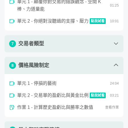
單元 4 - 高效率的四大盤型標準圖
單元 1 - 顛覆你對交易的錯誤觀念 - 空間 K
06
:
12
單元 3 - 關鍵 K 棒教你抓出精準轉折處
08
:
28
01
:
25
個技術指標都是從量價衍生而成。換句話說，要踏入交易市
棒、力道量能
單元 5 - 順勢模型 VS 逆勢模型
04
:
09
場前，你必須理解透徹量價之間的關係。當你清楚知道量能
單元 4 - 實用性三大主策略
04
:
25
單元 2 - 你絕對沒聽過的支撐、壓力
點我試看
10
:
01
與價格如何影響金融商品多空走勢，交易之路就會變得更順
作業 1 - 畫出台積電或台指期各分線的通道
0
查看作業
遂了。
線
seconds
你絕對沒聽過的支撐、壓力
of
10
交易者類型
7
minutes,
究竟什麼是量能與價格呢？何謂多空走勢呢？
0
單元 1 - 當沖交易者
02
:
21
金融市場的漲跌全由量能與價格決定！
價格風險制定
8
單元 2 - 波段交易者
01
:
41
量能就是買進與賣出數量，價格就是買賣雙方彼此同意的價
單元 1 - 停損的藝術
24
:
04
位
。當市場一片看好時，買進的數量將大於賣出的數量，推
單元 3 - 長期順勢交易者
01
:
25
升價格往上，也就使得商品價格一路上漲；反之，當看壞後
單元 2 - 交易單的盈虧比與黃金比例
點我試看
03
:
21
市，賣出的數量大於買進的數量，價格一路走跌，商品價格
0
作業 1 - 計算歷史盈虧比與勝率之數值
seconds
查看作業
下跌。
交易單的盈虧比與黃金比例
of
3
minutes,
然而，這裡所提的多空走勢，意思就是上述兩種狀況持續一
21