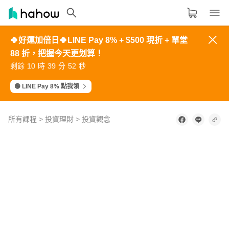
🍀好運加倍日🍀LINE Pay 8% + $500 現折 + 單堂
領域分類
大家都在學的領域
88 折，把握今天更划算！
3
2
5
1
7
3
4
3
6
2
8
4
2
1
4
0
6
2
5
4
7
3
9
5
生活品味
1
0
3
9
5
1
剩餘
時
分
秒
6
5
8
4
0
6
0
9
2
8
4
0
7
6
9
5
1
7
8
7
0
6
2
8
9
8
1
7
3
9
職場技能
🟢 LINE Pay 8% 點我領
設計
所有課程
>
投資理財
>
投資觀念
語言
0
其他領域
of
策
2
minutes,
略
57
內容形式
選擇適合你的學習形式
的
seconds
使
影音課程
用
時
定期更新型課程