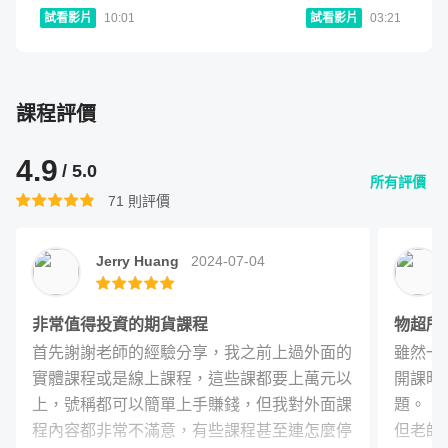
試看影片
10:01
試看影片
03:21
再多的理論和策略，無法盤中示範，都只是紙上談兵
這次量價交易的課程淺顯易懂，不論你的學經歷為何，還是
課程評價
金融市場的新手、老手，你都能輕易地吸收課程內容。透過
一系列的教學影片，建立扎實的基礎和正確的交易心態。
4.9
/ 5.0
所有評價
71
則評價
課程單元規劃
Jerry Huang
2024-07-04
這堂課程將結合理論與實作，並分成四個階段：交易者心態
篇、技術分析篇、資金配置與風險控管篇、即時盤中實戰
非常值得投資的期貨課程
物超所
篇，上課時間預計 300 分鐘，打造你完美的交易計畫。
首先謝謝老師的經驗分享，我之前上過外面的
雖然一
實體課程或是線上課程，這些課都要上萬元以
開課時
上，號稱都可以簡單上手賺錢，但我對外面課
題。

程內容都非常不滿意，有些課程甚至連怎麼停
但老師