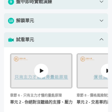
盤中即時實戰演練
段時間所出現的商品走勢。當商品價格上漲持續一段時間，
9
seconds
意指多方走勢；當商品價格下跌持續一段時間，即是空方走
勢。
單元 1 - 小資上班族的 10 分鐘操盤術
14
:
32
解鎖單元
10
當你清楚量價關係影響金融商品的多空走勢，你就能掌握商
單元 2 - 股票實際操作運用
39
:
29
品脈動，找到自己適合的交易策略與投資組合。
單元 1 - 十六大盤型
10
:
05
單元 3 - 期貨實際操作運用
01:
06
:
39
試看單元
以前學了很多理論，卻無法學以致用嗎？
單元 4 - 海外期貨實際操作運用
53
:
34
對於想要學習任何新事物的同學來說，理論必須要搭配實務
操作，才是快速有效率的學習方式。國內唯一盤中實戰演
練，用上課教的理論在即時盤中進行教學，才能讓同學對上
課教的東西更有信心。這次上課由謙豫交易團隊的培訓教官
徐諒諒親自講授，四年前開課到現在，開過上百場的即時盤
章節
6
-
只有主力才懂的量能原理
章節
8
-
價格風險制定
中實戰課程，更培育出不少交易好手。其中關鍵就在於實作
單元
2
-
你絕對沒聽過的支撐、壓力
單元
2
-
交易單的盈
演練才能達到學以致用的效果！