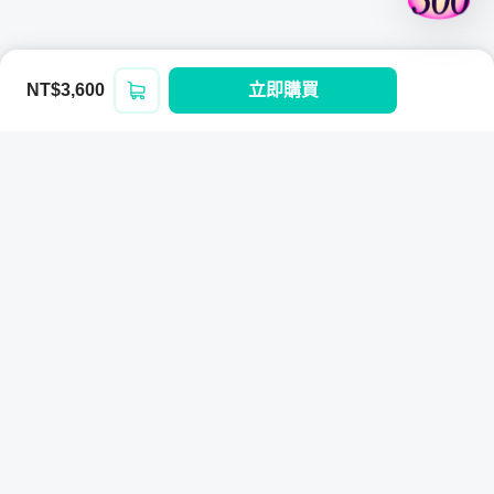
NT$3,600
立即購買
登入/註冊
投資的本質是投機，重點在於持單時間
不論你做的是股票還是期貨，甚至是其他金融商品，持單時
間是成敗最重要的環節。許多人進出市場時常會覺得盤好像
要往上走，下一秒又覺得好像要往下走，這是散戶常會遇到
的問題。而，
會出現忽多忽空的情況，其中一個原因就是不
清楚自己的持單時間
！
在這個章節，我們會細談當沖交易者、波段交易者、長期順
Hahow for Business
提供客製化的線上與實體混成培訓方案，透
勢交易者三種不同持單時間的差異。每種交易者都有不一樣
過數據驅動，打造最佳人才培訓策略。
的做單模式，但卻都來自於同樣的交易策略與交易觀念；
當