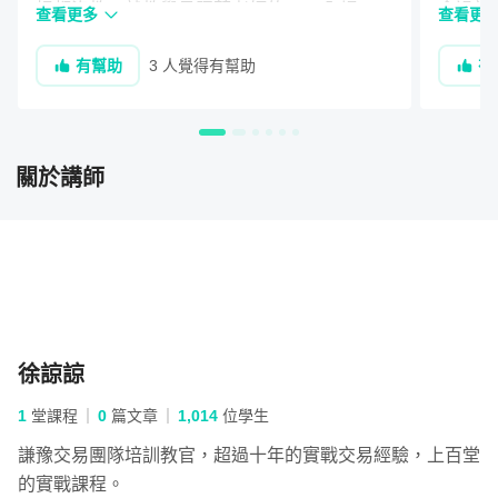
損都沒教，就教學員照著老師的SOP入場，
會過於
查看更多
查看更
實戰過後可想而知，但是老師開的這堂課講到
次就會了
挑選適當的交易工具
有幫助
3 人覺得有幫助
有
很多實戰需要注意的地方，課程反覆聽消化
實際操
後，對我真的有很大的幫助，當然聽完課要馬
的精髓
很多人不清楚自己為何會在交易市場賠錢，除了技術面與心
上實戰應用，還需要練習一段時間，我覺得這
態面的問題，還有很大的原因錯在使用了不對的工具或不適
堂課值回票價，謝謝老師的佛心分享。
合的系統。
關於講師
在這個章節中將介紹，一個好的交易者如何用最低的成本準
備適合自己的交易工具，並用正確的交易心態進入金融商品
交易市場。
單元 1 - 工欲善其事，必先利其器
徐諒諒
1
堂課程
0
篇文章
1,014
位學生
單元 2 - 看盤軟體與網路的選擇
謙豫交易團隊培訓教官，超過十年的實戰交易經驗，上百堂
的實戰課程。