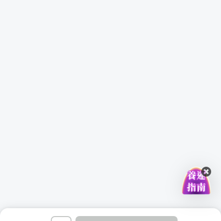
財訊雙週刊採訪主任、工商時報前產業新聞中心主任、蘋果
日報前財經中心傳產組組長；曾以深度報導《藥命危機：你
吃的藥安全嗎？》入圍第 10 屆卓越新聞獎。
財經新聞圈玩耍多年，從討厭數學，到著迷於在行情和財報
中發掘好玩的人事物，從數字中找出有意思的梗與大家分
享。