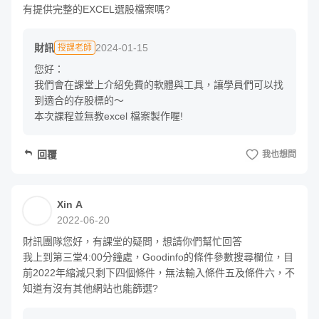
有提供完整的EXCEL選股檔案嗎?
的六大指標，讓學員們了解哪些是適合長線持有的好公司。
三、如何利用工具，篩選出優質標的？
財訊
2024-01-15
授課老師
您好：

透過上個單元的六大指標，我們將進一步轉換成量化與質化
我們會在課堂上介紹免費的軟體與工具，讓學員們可以找
指標，藉由免費的軟體與工具，協助學員們找到適合的存股
到適合的存股標的～

本次課程並無教excel 檔案製作喔!
標的。
四、存冷門股的進出場時機？
回覆
我也想問
找到標的後，哪時候適合進場？有哪些撿便宜的方法？
Xin A
五、存冷門股的出場時機？
2022-06-20
財訊團隊您好，有課堂的疑問，想請你們幫忙回答

除此之外，股票買了就一直放著嗎？股災時需要出場嗎？
我上到第三堂4:00分鐘處，Goodinfo的條件參數搜尋欄位，目
前2022年縮減只剩下四個條件，無法輸入條件五及條件六，不
六、如何做資產配置？
知道有沒有其他網站也能篩選?
存股該分散風險還是單押一檔？假入你有10萬元，該如何