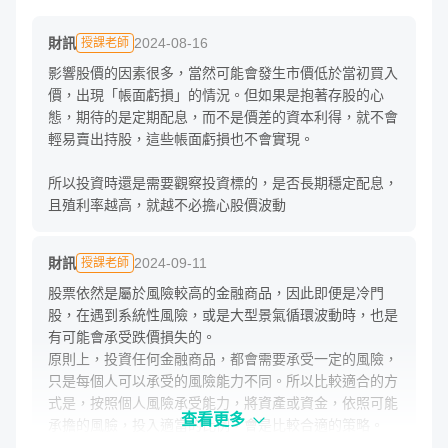
財訊
2024-08-16
授課老師
影響股價的因素很多，當然可能會發生市價低於當初買入
價，出現「帳面虧損」的情況。但如果是抱著存股的心
態，期待的是定期配息，而不是價差的資本利得，就不會
1 小時的課程，我們將帶來這些內容
輕易賣出持股，這些帳面虧損也不會實現。

所以投資時還是需要觀察投資標的，是否長期穩定配息，
且殖利率越高，就越不必擔心股價波動
財訊
2024-09-11
授課老師
股票依然是屬於風險較高的金融商品，因此即便是冷門
股，在遇到系統性風險，或是大型景氣循環波動時，也是
有可能會承受跌價損失的。

原則上，投資任何金融商品，都會需要承受一定的風險，
只是每個人可以承受的風險能力不同。所以比較適合的方
式是，按照個人風險承受能力，將資產或資金，依照可能
查看更多
承擔的風臉，投入適當的比例，會是比較合適的策略。
一、為什麼要存冷門股？