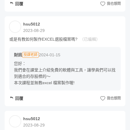
回覆
我也想問
在這個單元裡，我們會和學員們分享，存股的好處在哪裡？
為什麼要存冷門股？存冷門股的風險在哪裡？
hsu5012
2023-08-29
第一堂 課程精彩片段
或是有教如何製作EXCEL選股檔案嗎?
（已編輯）
財訊
2024-01-15
授課老師
您好：

我們會在課堂上介紹免費的軟體與工具，讓學員們可以找
到適合的存股標的～

本次課程並無教excel 檔案製作喔!
回覆
我也想問
二、如何選擇存冷門股標的？
hsu5012
2023-08-29
選股是所有投資人最關心的問題，這個單元我們會介紹存股