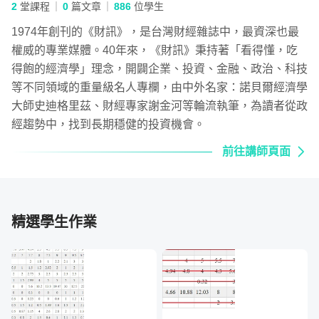
2
堂課程
0
篇文章
886
位學生
1974年創刊的《財訊》，是台灣財經雜誌中，最資深也最
權威的專業媒體。40年來，《財訊》秉持著「看得懂，吃
得飽的經濟學」理念，開闢企業、投資、金融、政治、科技
等不同領域的重量級名人專欄，由中外名家：諾貝爾經濟學
大師史迪格里茲、財經專家謝金河等輪流執筆，為讀者從政
使用選股工具：
我們會分享免費的量化跑表工具，一步
經趨勢中，找到長期穩健的投資機會。
步教你如何操作。
前往講師頁面
打造自己的存股清單：
自己的交易記錄自己做，方便學
員們定期檢視與追蹤績效。
精選學生作業
為什麼你需要這一門課？
你計畫什麼時候存到第一桶金？什麼時候能成家立業？心目
中理想的退休金額又是多少？