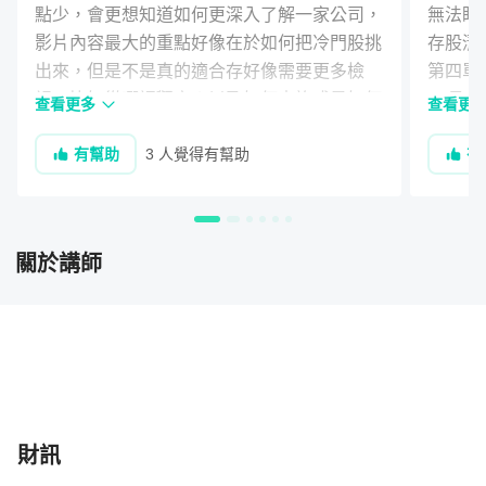
點少，會更想知道如何更深入了解一家公司，
無法盯
影片內容最大的重點好像在於如何把冷門股挑
存股清
出來，但是不是真的適合存好像需要更多檢
第四單
視，比如從哪裡觀察？以及如何查詢或是如何
10月
查看更多
查看更
比較同產業類股等等。
以盤中
有幫助
3 人覺得有幫助
有
充。

講師：
由 40 年專業財經團隊《財訊》設計，經得起市
最後建
場檢驗。
教學：
除了理論，我們也重視實作的跑表與 Excel 工具
關於講師
教學。
目的：
我們不報名牌、不帶進帶出，我們想提供你的是
一輩子都帶得走的投資觀念。
財訊