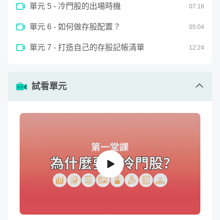
單元 5 - 冷門股的出場時機
07
:
16
持股信心，那多少才算是較高的持股比率呢？
景氣循環：
不同產業的特性不一，有的容易受到景氣循
單元 6 - 如何做存股配置？
05
:
04
環影響，有的影響較輕，存股族該從哪個產業切入較好
單元 7 - 打造自己的存股記帳清單
12
:
24
呢？
市場地位：
一個產業中，自然有前段班與後段班的差
別，存股族應挑選該產業的龍頭公司，還是低價的二、
試看單元
三線廠商呢？
課程核心特色