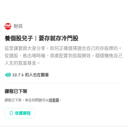
學習補給
組合
財訊
直播
養個股兒子︱要存就存冷門股
文章
這堂課要跟大家分享，如何正確選擇適合自己的存股標的。
從選股、進出場時機、資產配置到追蹤績效，穩穩賺進自己
人生的致富基金。
企業方案
22.7 k 的人也在觀看
課程已下架
課程已下架，有任何問題可以
找客服
。
收藏課程