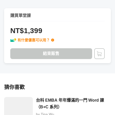
40 年來，《財訊》秉持著「看得懂，吃得飽的經濟學」理
念，開闢企業、投資、金融、政治、科技等不同領域的重量
購買單堂課
級名人專欄，由中外名家：諾貝爾經濟學大師史迪格里茲、
財經專家謝金河等輪流執筆，為讀者從政經趨勢中，找到長
NT$1,399
期穩健的投資機會。
有什麼優惠可以用？
2019 年，我們緊追數位化的腳步，將過去累積 40 年的投
結束販售
加入購
資經驗，提供深入淺出、實用的投資知識，推出第一堂線上
課程「
散戶必看！台股擂台王的波段操作心法
」，學員好評
5 顆星。
猜你喜歡
台科 EMBA 年年爆滿的一門 Word 課
（B+C 系列）
by
Tina Wu