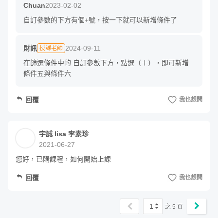
做資產配置？
Chuan
2023-02-02
自訂參數的下方有個+號，按一下就可以新增條件了
七、打造自己的存股清單？
存股存了好幾年，要怎麼知道報酬率是否有打敗定存呢？在
財訊
2024-09-11
授課老師
這個單元裡，我們一步步教你如何打造自己的存股清單，它
在篩選條件中的 自訂參數下方，點選（＋），即可新增
條件五與條件六
能清楚紀錄您每一筆交易紀錄，並計算出年化報酬率。
回覆
我也想問
我們是誰？最懂投資的財經媒體《財訊》
宇誠 lisa 李素珍
嗨，我們是財訊雙週刊。
2021-06-27
您好，已購課程，如何開始上課
你能想像嗎？台灣有一本財經武功祕笈，年齡比你我的投資
經歷還資深？
回覆
我也想問
1974 年創刊的《財訊月刊》，是台灣財經雜誌中，最資深
1
之
5
頁
也最權威的專業媒體。