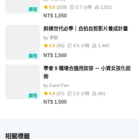
5.0
(
209
)
3.7 小時
2,521
課程
NT$
1,050
斜槓世代必學｜自拍自剪影片養成計畫
by
李歐
4.9
(
93
)
4.5 小時
1,480
NT$
1,500
課程
學會 9 種場合適用妝容 － 小資女孩化妝
術
by
Carol Fan
4.9
(
27
)
2.5 小時
601
課程
NT$
1,500
相關標籤