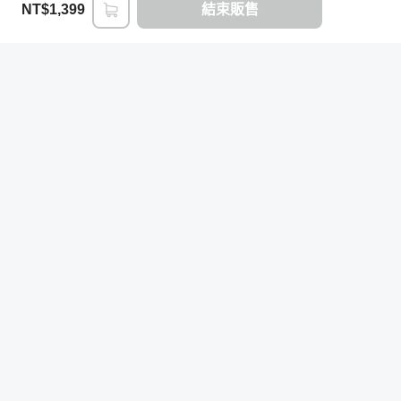
NT$1,399
結束販售
登入/註冊
回覆與作業設計
作業設計
：這次的課程設計，主要讓同學們能融合前三
個單元的觀念，實際跑出一份冷門股標的。除此之外，
我們更希望，你可以根據自己的存股喜好，去做不同的
參數改變，這也代表你已經不需要依賴任何投顧與投資
老師的明牌，自己做自己的投資顧問。
作業繳交方式
：請按照課堂的教學，透過工具實際跑一
份篩選清單，並截圖上傳，篩選條件可根據你的投資偏
好做微調。
Hahow for Business
提供客製化的線上與實體混成培訓方案，透
批改作業頻率與方式
：固定每週批改一次作業，並提供
過數據驅動，打造最佳人才培訓策略。
回饋給學員們；但我們不對單一個股做買進賣出與目標
價的建議。
立即開始
回覆問題頻率
：關於這堂課程的任何問題，我們會在三
天內回覆。