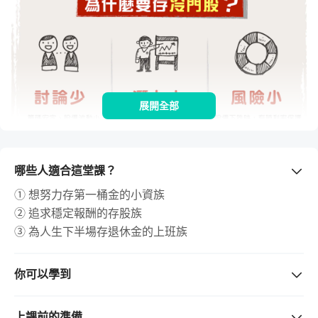
展開全部
挖掘冷門股並不容易，在這門課程中，我們會教大家了解冷
哪些人適合這堂課？
門股的 6 個篩選指標，並從這 6 項指標當中，量化成具體
① 想努力存第一桶金的小資族
的財報數據，透過線上的免費工具做篩選。
② 追求穩定報酬的存股族
③ 為人生下半場存退休金的上班族
接著再搭配質化的條件，逐一檢視個股的財務狀況，最終找
出優質冷門股標的。
你可以學到
① 分辨出優質冷門股的能力
② 運用跑表工具，篩選冷門股標的
上課前的準備