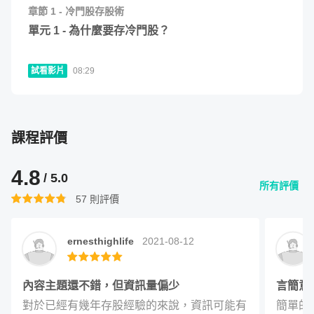
章節
1
-
冷門股存股術
單元
1
-
為什麼要存冷門股？
試看影片
08:29
難易度低：
學會存股知識，和你的專業背景沒有絕對的
關係。每一個財經名詞，我們都會用淺顯易懂的方式說
明，並解釋它背後代表的意義，即使你過去沒有專業財
課程評價
經背景，也能輕鬆搞懂。
門檻低：
誰說一定要有錢才能開始投資？存股永遠都不
4.8
/ 5.0
所有評價
嫌早，少少金額也能透過零股交易開始。
57
則評價
實用性強：
觀念容易上手，能快速下場實戰操作。
ernesthighlife
2021-08-12
內容主題還不錯，但資訊量偏少
言簡意
對於已經有幾年存股經驗的來說，資訊可能有
簡單的