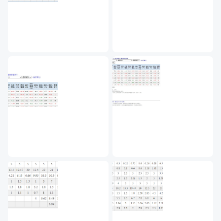
打造財務計畫是每一個人無法逃避的重要課題，除了替退休
後存上一桶金，更重要的是，提前規劃理財計劃，打造源源
不絕的現金流。
每個月堅持存 1 萬 5 千元，20 年後，每個月替自
己加薪 22 K。
愛因斯坦曾說：複利的威力比原子彈還可怕。
如果你從今天開始，每個月堅持存 1 萬 5 千元，投入報酬
穩健的定存冷門股，若以 5% 的殖利率保守值計算，20 年
後，每年領到的股息將近 30 萬，也就是每個月為自己加薪
22K。此外，若能找到 10% 的投資組合，總資產將會變成
驚人的 1134 萬元！
在這個萬物皆漲，薪水不漲的年代，與其每天看老闆臉色、
期待老闆為你加薪，不如養個股兒子，讓它每個月為你默默