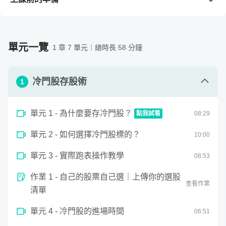
③ 了解進場策略與出場時機
需要準備的工具 / 軟體
（若購買課程前不清楚版本是否支
④ 學會如何配置自己的冷門股標的比重
援，請先留言與老師確認。）
⑤ 打造一套自己的存股記帳清單
可上網的電腦或平板或手機。
單元一覽
1 章 7 單元｜總時長 58 分鐘
需要具備的背景知識
你不需要口袋夠深，也不必經濟系畢業，只需要你對賺錢
冷門股存股術
充滿企圖心、願意每天花10分鐘學習。
1
配發狀況：
如果不能每年都穩定的發配股息，不能算是
單元 1 - 為什麼要存冷門股？
點我試看
08
:
29
良好的存股標的。要如何知道這家公司是否有穩定配息
0
單元 2 - 如何選擇冷門股標的？
seconds
10
:
00
呢？配股好還是配現金比較好呢？
為什麼要存冷門股？
of
8
負債比率：
如果配息大於盈餘，甚至是借貸負債來發股
單元 3 - 實際跑表操作教學
08
:
53
minutes,
息，那就要特別注意；但要如何了解一家公司的負債狀
28
seconds
作業 1 - 自己的股票自己選｜上傳你的選股
況呢？
查看作業
清單
再投資需求：
有些公司需要長期且持續性的進行投資支
出，這樣的支出對存股族來說，究竟是好還是壞？
單元 4 - 冷門股的進場時間
06
:
51
股權結構：
代表一家公司的大股東或是管理階層等人的