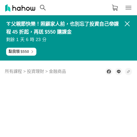
👔父親節快樂！照顧家人前，也別忘了投資自己🤓課
領域分類
大家都在學的領域
程 45 折起，再送 $550 購課金
3
8
4
5
4
9
5
6
2
7
3
4
5
0
6
7
生活品味
1
6
2
3
剩餘
天
時
分
6
1
7
8
0
5
1
2
7
2
8
9
8
3
9
0
9
4
0
1
職場技能
點我領 $550
設計
所有課程
>
投資理財
>
金融商品
語言
0
其他領域
of
1
minute,
36
內容形式
選擇適合你的學習形式
seconds
影音課程
定期更新型課程