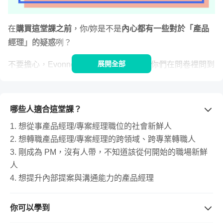
在
購買這堂課之前
，你/妳是不是
內心都有一些對於「產品
經理」的疑惑
咧？
展開全部
不要擔心，Evonne 聽到你/妳的心聲了，你們在問卷裡問到
的問題，Evonne 都有在看喔！所以，
Evonne 會針對以下
幾個族群，用音頻的方式，回答你們心中的困擾或疑惑
！
哪些人適合這堂課？
1. 未來已經很有心成為 PM 了，不過好奇怎麼拿到入場卷；

1. 想從事產品經理/專案經理職位的社會新鮮人
2. 還不確定要不要成為 PM，不過想要先了解「產品經理」；

2. 想轉職產品經理/專案經理的跨領域、跨專業轉職人
3. 以及已經身在 PM 領域，卻有很多實際的問題，抱頭煩惱
3. 剛成為 PM，沒有人帶，不知道該從何開始的職場新鮮
人
4. 想提升內部提案與溝通能力的產品經理
趕快來聽一聽吧！直接點選以下播放器即
你可以學到
可收聽～
🎶