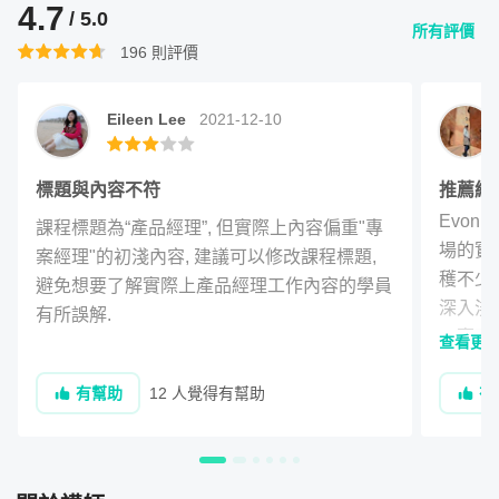
廣大迴響
，諸如：
做事的人與負責人的人，有什麼不同
(刊
4.7
/ 5.0
所有評價
登於經理人、Cheers快樂工作人等媒體)、
一次面試的震撼
196
則評價
教育與思考
(刊登於經理人、Inside、Cheers快樂工作人等
媒體)、
產品經理生涯第一年，我學到的三件事
(刊登於經理
Eileen Lee
2021-12-10
人、吐納商業評論等媒體)，幫助了許多想成為PM的人。我
也收到許多許願，希望我更深入、有架構地介紹如何勝任這
標題與內容不符
推薦給
個角色，以業界角度，深度分析產品經理全貌。在今年也出
Evo
版了書籍：
《打造 360 度行銷產品力：產品經理帶你直搗
課程標題為“產品經理”, 但實際上內容偏重"專
場的實
案經理"的初淺內容, 建議可以修改課程標題, 
商業競爭核心》
。
穫不少。
避免想要了解實際上產品經理工作內容的學員
深入淺
有所誤解.
一窺究
查看更
當下上
有幫助
12 人覺得有幫助
有
頂。(
樣，對老
很適合
在這堂課你可以學到
PM職