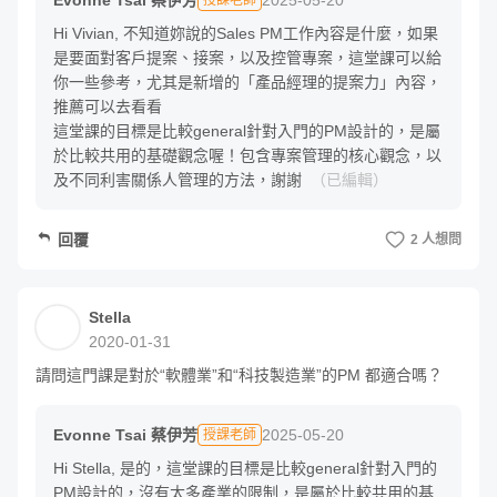
Evonne Tsai 蔡伊芳
2025-05-20
3. 如何跨角色轉職：從行銷、UX、工程師轉PM
授課老師
Hi Vivian, 不知道妳說的Sales PM工作內容是什麼，如果
4. 大公司vs 小公司的不同攻略法
是要面對客戶提案、接案，以及控管專案，這堂課可以給
你一些參考，尤其是新增的「產品經理的提案力」內容，
5. B2B vs B2C產業的不同攻略法
推薦可以去看看

這堂課的目標是比較general針對入門的PM設計的，是屬
6. 面試攻略與常見面試題分析
於比較共用的基礎觀念喔！包含專案管理的核心觀念，以
及不同利害關係人管理的方法，謝謝
（已編輯）
回覆
2 人想問
工作軟技能－溝通與驅動
Stella
2020-01-31
請問這門課是對於“軟體業”和“科技製造業”的PM 都適合嗎？
這個章節預計包括：
Evonne Tsai 蔡伊芳
2025-05-20
授課老師
🔹 與工程師篇：如何聽得懂、說得清，贏得工程師的尊重與火
Hi Stella, 是的，這堂課的目標是比較general針對入門的
力支援？

PM設計的，沒有太多產業的限制，是屬於比較共用的基