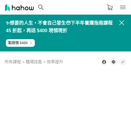
✨想要的人生，不會自己發生🥹下半年養運指南課程
領域分類
大家都在學的領域
45 折起，再送 $400 現領現折
生活品味
點我領 $400
職場技能
設計
所有課程
>
職場技能
>
效率提升
語言
0
of
不
2
其他領域
minutes,
知
16
道 
seconds
內容形式
選擇適合你的學習形式
PM 
人
影音課程
生 
到
定期更新型課程