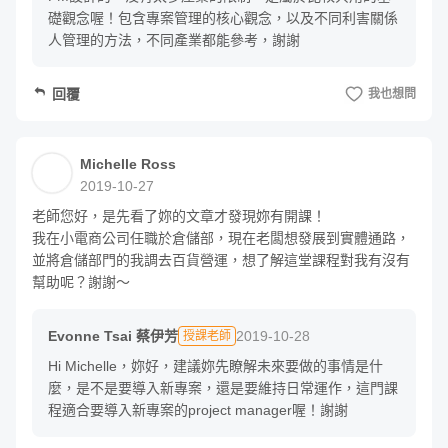
礎觀念喔！包含專案管理的核心觀念，以及不同利害關係
🔹 與供應商／外包篇：如何放得了手，又睡得著覺？－－「風
人管理的方法，不同產業都能參考，謝謝
險控制」與「價格談判」

🔹 與行銷、業務篇：如何做市場分析、傳遞產品價值？

回覆
我也想問
學習重點：在「沒有實際權力」的情況下，
Michelle Ross
驅動許多不同角色替你做事
2019-10-27
老師您好，是先看了妳的文章才發現妳有開課！

我在小電商公司任職於倉儲部，現在老闆想發展到實體通路，
即便你不是產品經理，但是踏入職場的那一刻，與「人」協
並將倉儲部門的我調去百貨營運，想了解這堂課程對我有沒有
作以及溝通驅動，就是不可或缺的能力。在這個章節裡，
會
幫助呢？謝謝～
使用對「對象」作為區分，
面對不同角色，包含
「工程
師」、「供應商／外包」、「行銷、業務」以及「老闆」，
Evonne Tsai 蔡伊芳
2019-10-28
授課老師
善用不同的溝通、談判工具，讓你
Hi Michelle，妳好，建議妳先瞭解未來要做的事情是什
麼，是不是要導入新專案，還是要維持日常運作，這門課
－聽得懂、說得清，贏得各部門的尊重與火力支援
程適合要導入新專案的project manager喔！謝謝
－追蹤不掉球，卻又不讓人覺得太緊迫盯人，放得了手，又