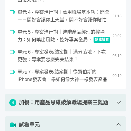
場新鮮人

單元 4 - 專案進行期｜萬用職場基本功：開會
11
:
18
－－開好會讓你上天堂，開不好會讓你瞎忙
如果你/妳已經是專業 PM，這堂課提到的知識可能對你
單元 5 - 專案進行期｜進階產品經理的控場
20
:
02
來說會較為基礎，不適合這堂課程喔！
力：如何嗅出風險，控好專案全局？
點我試看
0
單元 6 - 專案發表/結案期｜滿分落地，下次
seconds
專案進行期｜進階產品經理的控場力：如何嗅出風險，控
05
:
19
of
更強：專案要怎麼完美結束？
20
minutes,
2
單元 7 - 專案發表/結案期｜從賈伯斯的
seconds
09
:
19
iPhone發表會，學如何像大神一樣發表產品
加餐：用產品思維破解職場提案三難題
4
單元 1 - 用產品思維破解職場提案三難題
58
:
34
試看單元