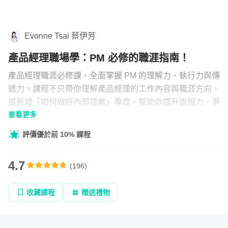
底
要
學習補給
走
Evonne Tsai 蔡伊芳
組合
向
何
產品經理職場學：PM 必修的職涯指南！
直播
方
產品經理職涯必修課，全面掌握 PM 的理解力、執行力與傳
文章
遞力。課程不只帶你理解產品經理的工作內容與職涯方向，
還新增「如何做好內部提案」專章，幫助你提升說服力，爭
查看更多
取資源不再卡關！Evonne 將分享橫跨軟硬體、新創、品牌
企業方案
與外商的實戰經驗，是想成為 PM、或希望在職場更進一步
評價優於前 10% 課程
的你，最值得投資的一門課。 2025課程升級：新增一小時
「產品經理必備的提案力」內容，讓新手PM能持續升級學
4.7
(
196
)
習
收藏課程
贈送禮物