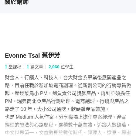
關於講師
窗口都
1. 怎麼爭取成為 PM，拿到你想要的入場券
這堂是
懂，上
2. 學習與產品經理有關的軟技能：與不同角色溝通、開
也會增
會、說服，畫押，並向上管理，爭取資源
3. 專案管理硬實力：如何運籌帷幄，掌握需求、控好專
案，漂亮發表
Evonne Tsai 蔡伊芳
這些職能，不僅僅只適用於產品經理，也會是讓你的職涯一
1
堂課程
1
篇文章
2,060
位學生
路吃香順暢的關鍵能力！
財金人、行銷人、科技人，台大財金系畢業後展開產品之
路，目前任職於新加坡電商副理。從新創公司的行銷專員做
起，歷經菜鳥小 PM，到負責公司旗艦產品，再到華碩擔任
PM、瑞典商北亞產品行銷經理、電商副理，行銷與產品之
路走了 10 年，大小公司通吃，軟硬體產品兼施。
也是 Medium 人氣作家，分享職場上擔任專案經理、產品
經理的想法與心路歷程，累積數十萬閱讀，追蹤人數破萬，
中文世界第一，文章散見於數位時代、經理人、遠見、專案