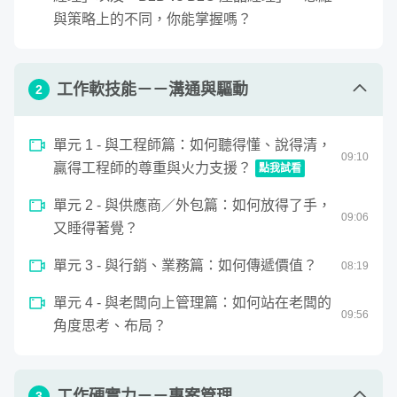
Jobs、騰訊的馬化騰），也是因為產品經理的關鍵能力：
11
minutes,
與策略上的不同，你能掌握嗎？
瞭解需求的能力、把事情搞定／把產品做出來的執行力，還
28
seconds
有傳遞產品價值的能力，是當今職場上最重要的三項能力
，
甚至說
「人人都是產品經理」
都不為過。
工作軟技能－－溝通與驅動
2
學會產品經理的三項關鍵能力，能讓你在職場上－－
單元 1 - 與工程師篇：如何聽得懂、說得清，
09
:
10
1. 精準掌握老闆以及客戶的需求，並進一步「控制各方的期
贏得工程師的尊重與火力支援？
點我試看
待」

0
單元 2 - 與供應商／外包篇：如何放得了手，
seconds
2. 把專案的掌握度還給自己，不再被各方需求拖著走，只有苦
與工程師篇：如何聽得懂、說得清，贏得工程師的尊重與
09
:
06
of
又睡得著覺？
勞，沒有功勞

9
minutes,
10
單元 3 - 與行銷、業務篇：如何傳遞價值？
08
:
19
seconds
單元 4 - 與老闆向上管理篇：如何站在老闆的
產品經理這個角色，在職場上可以有什麼好處呢？請看：
產
09
:
56
角度思考、布局？
品經理職涯，給我的三個禮物
產品經理思維，
可以小到生活上的專案管理與商業思維，也
工作硬實力－－專案管理
可以偉大如賈伯斯，創造改變所有人生活模式的產品，可以
3