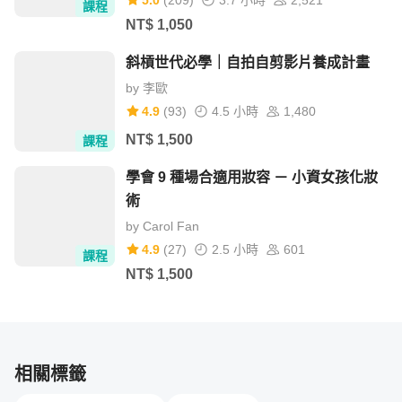
5.0
(
209
)
3.7 小時
2,521
課程
專案進行期
NT$
1,050
斜槓世代必學｜自拍自剪影片養成計畫
🔹 萬用職場基本功：開會－－開好會讓你上天堂，開不好會讓
by
李歐
你瞎忙

4.9
(
93
)
4.5 小時
1,480
NT$
1,500
課程
專案發表 / 結案期
學會 9 種場合適用妝容 － 小資女孩化妝
術
🔹 滿分落地，下次更強：專案要怎麼完美結束？

by
Carol Fan
4.9
(
27
)
2.5 小時
601
課程
NT$
1,500
學習重點：知道產品經理到底在做什麼，同
時初探「專案管理」，學會挖掘需求、規劃
專案，控制風險
相關標籤