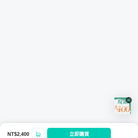
2. 需要「開什麼會？有什麼注意事項？」
3. 在專案流程中，會出現什麼樣的風險、要如何控管
4. Ｄelay要怎麼辦？
5. 需求一直改來改去怎麼處理？
6. 敏捷與瀑布開發方法的比較
專案發表 / 結案期
1. 如何像大神一樣發表產品？
2. 如何與行銷與業務討論出行銷與通路策略?
3. 如何透過結案會議與報告，讓自己與團隊下一次更強？
NT$2,400
立即購買
登入/註冊