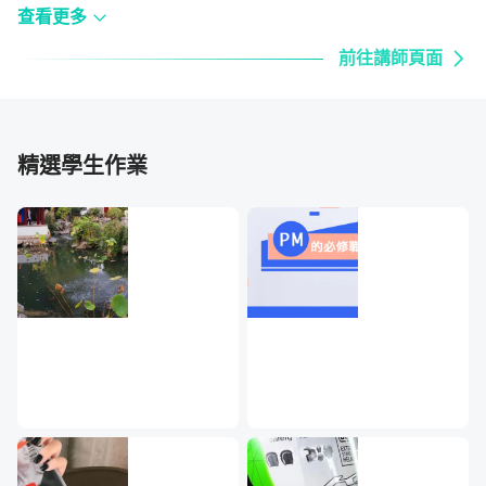
管理的生活思維等媒體，也受邀參與許多演講與組織培訓。
查看更多
前往講師頁面
告訴你一個好消息，為了不讓大家等太久，
這堂課預計在 8/1 號就會開課囉！想要了解
精選學生作業
更多，讓我們繼續看下吧！
如何爭取 PM 工作？
這個章節預計包括：