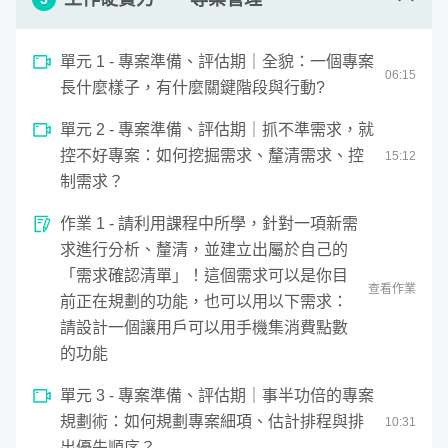
初階到出社會就能從所謂「雜事」幹起，也能複雜到跨國經
營、運籌帷幄
。在這門課，我想讓大家知道：
單元 1 - 專案準備、評估期｜全貌：一個專案
06
:
15
長什麼樣子，有什麼關鍵階段與行動?
其實，你手上看似平凡無奇的牌，也可以打出求職轉職的好牌 
單元 2 - 專案準備、評估期｜抓不準需求，就
💡！

控不好專案：如何挖掘需求、釐清需求、控
15
:
12
其實，思維轉換加上有系統的學習方法，你也可以快速成為有
制需求？
sense的PM 🙌🏻！

作業 1 - 請利用課程中所學，針對一項新需
求進行分析、釐清，並建立出屬於自己的
「需求確認清單」！這個需求可以是你目
查看作業
前正在規劃的功能，也可以用以下需求：
請設計一個讓用戶可以用手機集消費點數
的功能
1. 想從事產品經理/專案經理職位的社會新鮮人

2. 現任RD、行銷、業務、UX，想轉職產品經理/專案經理的專
單元 3 - 專案準備、評估期｜事半功倍的專案
業人士（過去並無產品經理專業經驗之人士）

規劃術：如何規劃專案細項、估計排程與排
10
:
31
3. 剛成為 PM、剛接專案，沒有人帶，不知道該從何開始的職
出優先順序？