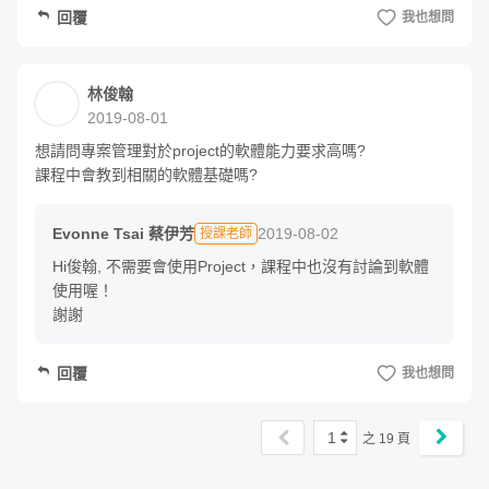
回覆
我也想問
睡得著覺
－避免行銷與業務追殺，還讓他們卯起來替你推產品
林俊翰
2019-08-01
－更重要的，管理老闆期望，爭取資源，讓自己以及團隊的
努力被上面看見
想請問專案管理對於project的軟體能力要求高嗎?

課程中會教到相關的軟體基礎嗎?
Evonne Tsai 蔡伊芳
2019-08-02
授課老師
Hi俊翰, 不需要會使用Project，課程中也沒有討論到軟體
使用喔！

謝謝
回覆
我也想問
1
之
19
頁