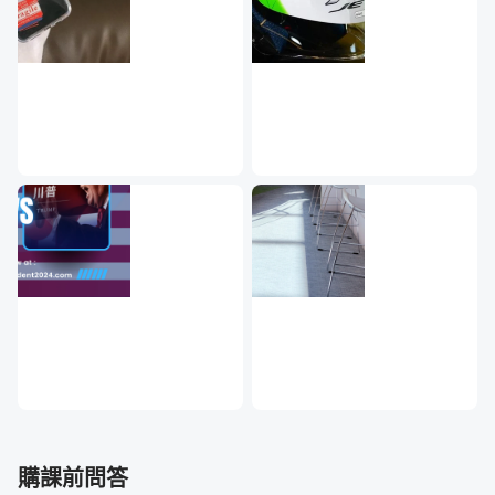
🔹沒有技術背景或專案管理經驗，如何成為 PM？

🔹 PM的未來－－ PM的職涯有什麼可能？有人說PM是CEO儲
備班，真的嗎？

🔹 PM 面試攻略：「產品經理 vs 專案經理」以及「B2B  vs 
學習重點：進入產業之前，對於 PM 的各種
疑問，在這邊得到解答！
在爭取 PM 工作之前，心中總有許多過不去的坎嗎？我沒有
技術背景又不懂產業怎麼辦？面試會被怎麼問？我可以先累
積什麼經驗呢？
我大學就讀財金系，一開始也沒有任何技術背景或產品經理
經驗，到底要如何攻略PM這個職位，同時多次轉職成功，
越跳越好？這個章節讓你知道！幫助你撞開（？）進入 PM
購課前問答