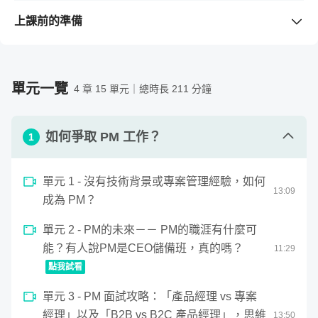
1. 沒有背景也能轉職 PM：認識產品經理的工作內容、常
見職涯路徑與求職準備方向
上課前的準備
2. 面對不同對象的溝通技巧：如何有效協作工程師、外
需要準備的工具 / 軟體
（若購買課程前不清楚版本是否支
包、行銷、老闆等關鍵角色
援，請先留言與老師確認。）
3. 打造 PM 必備的專案管理力：從需求釐清、時程規劃、
1. 筆記本、筆
單元一覽
4 章 15 單元｜總時長 211 分鐘
風險控管到發表呈現一次搞懂
2. 帶著問題前來找答案，學習效果更好喔！
4. 2025新增章節！提案不再撞牆：學會如何向上提案、取
需要具備的背景知識
得主管支持與跨部門資源（2025全新內容）
如何爭取 PM 工作？
1. 如果你有資訊科技背景、商管背景或經驗，可能在一些
1
專有名詞、流程控管方式等會相對熟悉！
一起來聽這段課前 Q&A 吧！相信你對這個職位會有更多了
2. 不過，如果沒有的話也沒關係，我們會幫你製作專有名
單元 1 - 沒有技術背景或專案管理經驗，如何
13
:
09
解，也希望能夠解答你心中的疑惑喔！
詞的懶人包，讓一般大眾也可以快速上手～
成為 PM？
單元 2 - PM的未來－－ PM的職涯有什麼可
能？有人說PM是CEO儲備班，真的嗎？
11
:
29
點我試看
產品經理這個角色在近幾年逐漸受到重視，不只是因為許多
0
單元 3 - PM 面試攻略：「產品經理 vs 專案
seconds
成功企業的創辦人就是公司的大 PM（例如 Apple 的 Steve
PM的未來－－ PM的職涯有什麼可能？有人說PM是CEO
of
經理」以及「B2B vs B2C 產品經理」，思維
13
:
50