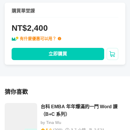
購買單堂課
NT$2,400
工作硬實力－專案管理
有什麼優惠可以用？
立即購買
加入購
這個章節預計包括：
專案準備、評估期
🔹 全貌：一個專案長什麼樣子，有什麼關鍵階段與行動?

猜你喜歡
🔹 抓不準需求，就控不好專案：如何挖掘需求、釐清需求、控
制需求？

台科 EMBA 年年爆滿的一門 Word 課
🔹 事半功倍的專案規劃術：如何規劃專案細項、估計排程與排
（B+C 系列）
by
Tina Wu