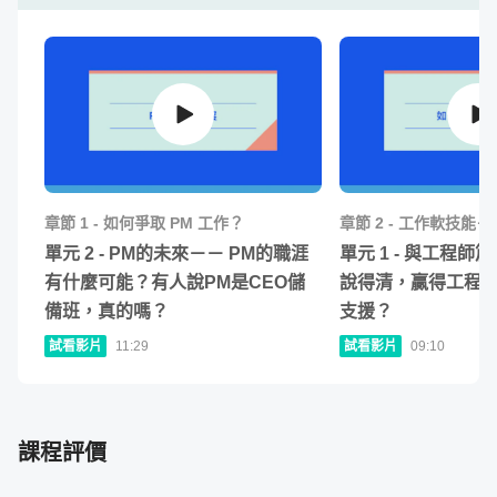
我是 Evonne Tsai，十年產品經理經驗，現
為電商商業轉型部副理。同時也是 Medium
人氣作家及講師，於經理人、數位時代、商
章節
1
-
如何爭取 PM 工作？
章節
2
-
工作軟技能－
周、Cheers快樂工作人等網路媒體均有專
單元
2
-
PM的未來－－ PM的職涯
單元
1
-
與工程師篇
欄，對 PM 以及產業的關鍵 Know-how有一
有什麼可能？有人說PM是CEO儲
說得清，贏得工程
套自己的獨門思維與方法。
備班，真的嗎？
支援？
試看影片
11:29
試看影片
09:10
我的
經歷橫跨新創專案經理、華碩產品經理、外商北亞產品
行銷經理，到電商營運專案副理
。
擁有 10 年產品行銷與管
理經驗，大小公司通吃，軟硬產品兼施。
課程評價
過去兩年，
我在
Medium
上每週分享我的職涯經歷，得到