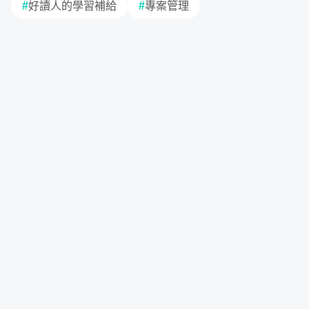
無論是產品經理還是專案經理，其實非常大的時間都在做
#
好讀人的學習補給
#
專案管理
「專案管理」，專案管理的基本功更是許多職場新鮮人都要
磨練的項目，
這個章節帶你從專案的準備、評估期開始，到
執行，以及發表、結案階段，建立專案的概觀
，還有你可能
會遇到什麼狀況，如何處理。
專案管理是一門博大精深的學問，這邊提出大部分 PM 在處
理專案時可能碰到的情況與不同的處理方向。
而這個章節，
也會是本堂課程篇幅佔的比較重的部分。其中，又會分為
「專案準備、評估期」、「專案進行期」以及「專案發表 /
結案期
」，在每個階段，Evonne 都會帶著你，剖析會發生
的大小事