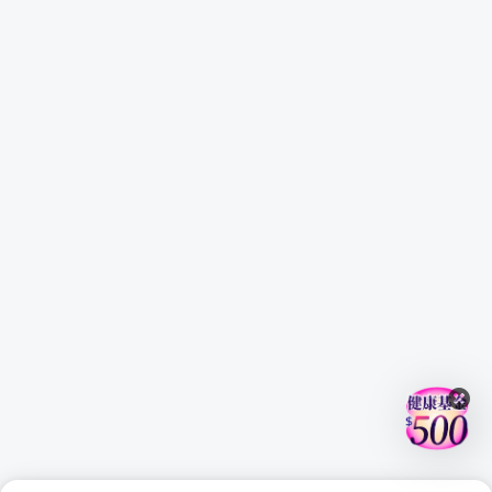
綠建築最為冗長的計算項目，利用明細表大幅縮短你的作業
時間。
作業規劃
本次課程規劃讓同學實際操作的一則設計案例，也提供同學
們繪製時實用的元件，讓同學能隨學隨用，培養即戰力。而
作業中的問題，也能透過平台相互討論，透過模擬業界專案
執行，建立麻雀雖小五臟俱全的模型與圖紙規劃，過程中，
老師也將會在粉絲社團中與同學互動，一週批改一次作業，
協助操作問題、解答架構問題等。