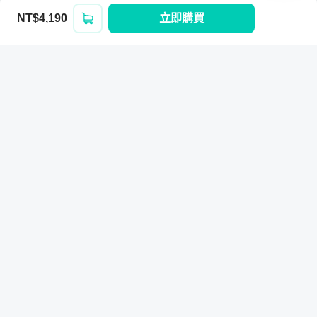
誰適合這堂課
NT$4,190
立即購買
登入/註冊
Hahow for Business
提供客製化的線上與實體混成培訓方案，透
過數據驅動，打造最佳人才培訓策略。
立即開始
課程相關問題