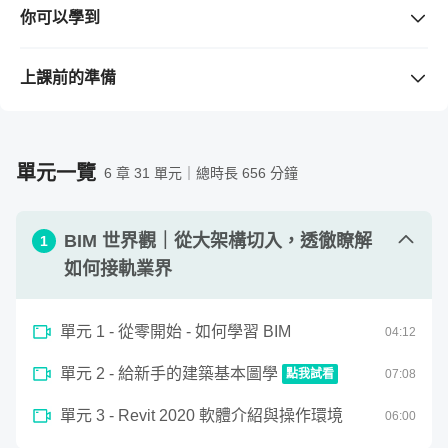
你可以學到
1. 可以用 Revit 執行建築專案建模。
2. 能與業界接軌進行基本 BIM 專案執行架構設定。
上課前的準備
3. 從執照圖說到報告書，能獨立做出 BIM 建築資訊模型並
需要準備的工具 / 軟體
（若購買課程前不清楚版本是否支
同步完成相關圖說修正。
援，請先留言與老師確認。）
4. 知道建築專案的過程中，問題在哪？並透過有效率地方
Autodesk Revit 2019 - 免費 30 天試用版
單元一覽
6 章 31 單元｜總時長 656 分鐘
試用版下載：
https://www.autodesk.com/products/revit/free-trial
BIM 世界觀｜從大架構切入，透徹瞭解
需要具備的背景知識
1
誰來授課？
對建築平面有基本了解，知道牆、門、窗在圖面上的表示
如何接軌業界
方式。
對建築從 0 到 1 的生產流程有概念，能在學習中更容易掌
單元 1 - 從零開始 - 如何學習 BIM
04
:
12
握全貌。
單元 2 - 給新手的建築基本圖學
點我試看
07
:
08
0
單元 3 - Revit 2020 軟體介紹與操作環境
seconds
06
:
00
給新手的建築基本圖學
of