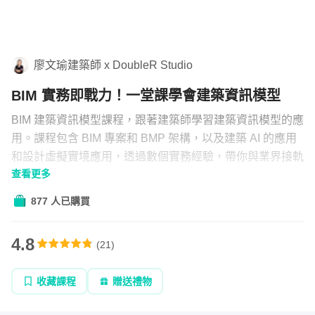
學習補給
組合
廖文瑜建築師 x DoubleR Studio
直播
BIM 實務即戰力！一堂課學會建築資訊模型
文章
BIM 建築資訊模型課程，跟著建築師學習建築資訊模型的應
用。課程包含 BIM 專案和 BMP 架構，以及建築 AI 的應用
和設計虛擬實境應用，透過數個實務經驗，帶你與業界接軌
企業方案
查看更多
進行基本 BIM 專案執行架構設定，從執照圖說到報告書，
你也能能獨立做出 BIM 建築資訊模型。
877 人已購買
4.8
(
21
)
收藏課程
贈送禮物