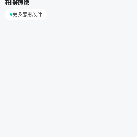
相關標籤
募資達標解鎖課程
#
更多應用設計
在募資到開課的期間，募資人數達到下列目標時提供以下解
鎖課程，解鎖課程將在開課後 1 個月上線。
200% ｜
提供建模快捷鍵設定與 CAD 無痛銜接
一開始使用 REVIT 會經歷兩個痛點，1 是與 CAD 操作無法
轉換，2 是架構不知道怎麼建立。2 會在課堂中說明，1 的
步驟方法也會在課堂中說明，而達 200% 提供老師的好用
快捷鍵設定!
400% ｜
提供元件族群下載，符合台灣施工的實用元件
課堂中會教學元件族群的製作方式，而達到 400% 將提供
老師製作在法規檢討上的好用元件。例如法規檢討停車格
（自動計算數量檢討面積淨高）、無障礙設備（參數控制項
目）。