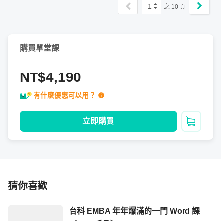
1
之
10
頁
教學內容節錄
軟體操作實戰｜由淺入深，親自解說
購買單堂課
NT$4,190
有什麼優惠可以用？
立即購買
加入購
猜你喜歡
台科 EMBA 年年爆滿的一門 Word 課