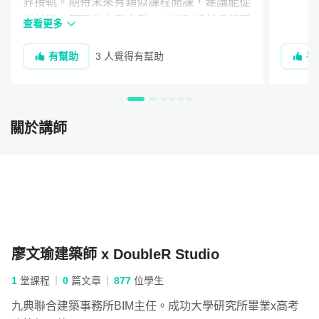
界接軌。期待未來有類似課程開課，建議能從
較基礎、簡單的案例出發，可以降低新手學習
查看更多
的恐懼。
有幫助
3 人覺得有幫助
有
關於講師
製作團隊
業界人士推薦
廖文瑜建築師 x DoubleR Studio
1
堂課程
0
篇文章
877
位學生
九典聯合建築事務所BIM主任。成功大學研究所畢業x高考