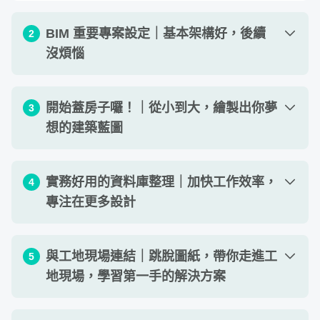
7
minutes,
8
BIM 重要專案設定｜基本架構好，後續
2
seconds
沒煩惱
你有以下的煩惱嗎？這門 BIM 課就適合你！
單元 1 - 專案設定
08
:
43
開始蓋房子囉！｜從小到大，繪製出你夢
3
A.
上完電腦課或自學軟體還是在專案上使不上力？
在上完
想的建築藍圖
單元 2 - 協同作業與資料夾架構
12
:
30
電腦課還是不知道職場上該如何以 BIM 執行專案？明明已
經上過課，卻還是不確定以 BIM 執行該怎麼整理圖說？
單元 3 - 連結 CAD、網格、樓層線
15
:
43
單元 1 - 建立結構柱樑
17
:
20
實務好用的資料庫整理｜加快工作效率，
4
單元 4 - 圖紙規劃
B.
身為建築從業人員，沒有時間投入下班時間學習 BIM？
23
:
32
專注在更多設計
單元 2 - 建立連結檔
08
:
00
平日上班時間繁忙，下班沒有多餘時間可以去學校或補習班
單元 5 - 視圖樣版設定
08
:
29
學習，很想自學卻缺乏有系統性、實務性的方向帶領。
單元 3 - 建立建築牆、門
34
:
46
單元 1 - 2D 標籤的製作
24
:
19
與工地現場連結｜跳脫圖紙，帶你走進工
5
C.
身為老闆需要培訓員工學 BIM 但實際卻效果有限？
花錢
單元 4 - 建立建築樓地板
20
:
15
地現場，學習第一手的解決方案
單元 2 - 建立族群
21
:
02
買軟體、送員工出去上課，卻總是無法在業務上有實際應
單元 5 - 建立帷幕牆、門
01:
16
:
46
用，對於推廣應用很困擾。
單元 3 - 建立元件
18
:
19