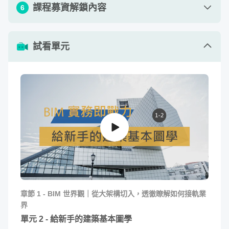
單元 1 - Dynamo 應用在停車編號
單元 6 - 建立建築屋頂
43
:
51
01:
04
:
05
課程募資解鎖內容
6
D.
想要設計自己夢想中的家？
或是想要成為一位空間設計
單元 2 - Revit 實務應用 - Enscape 渲染
師？不知道該怎麼踏入建築設計？
單元 7 - 建立建築天花板
27
:
28
19
:
25
單元 1 - 建模快捷鍵設定
01
:
48
單元 3 - 專案進行中的實用技巧
單元 8 - 建立樓梯
16
:
30
E.
不知道如何透過圖面與施工單位溝通？
看不懂設計師交
試看單元
28
:
32
給你的圖上到底在畫什麼？
單元 2 - 實用元件族群下載應用
05
:
26
作業 1 - 完成北投圖書館 BIM 專案
單元 9 - 調整特殊屋頂結構樑
查看作業
15
:
17
單元 3 - 專案族群樣板應用
04
:
08
單元 10 - 放置房間
19
:
56
單元 11 - 法規檢討
37
:
56
透過 BIM 的執行方式，最廣為人熟知的，當我們修改設計
單元 12 - 繪製立面、剖面圖
39
:
24
時，不再需要平面圖改一次，立面再一次、剖面圖也再改一
單元 13 - 建立門窗表
次，而是
可以一次性的修改，還包含計算數量都能完成，讓
18
:
27
工作階段之間的銜接也更為順暢
。
單元 14 - 建立地形
07
:
24
而透過 BIM 提供的服務我們可以利用雲端計算快速的取得
章節
1
-
BIM 世界觀｜從大架構切入，透徹瞭解如何接軌業
渲染圖、VR 等；還可以用 BIM 模型導出各種工程算量；當
界
然最直接的：可以在修改設計的同時，把相關圖說都一併修
單元
2
-
給新手的建築基本圖學