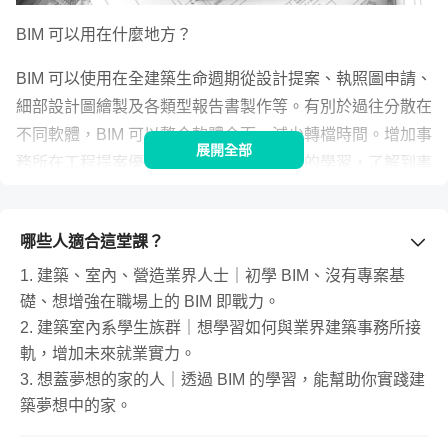
BIM 可以用在什麼地方？
BIM 可以使用在全建築生命週期從設計提案、執照圖申請、
細部設計圖繪製及各類型報告書製作等。有別於過往分散在
不同軟體，BIM 可以整合軟體介面，減少轉檔時間。增加事
展開全部
務所在工程提案優勢、學生可以藉由軟體的學習，了解到事
務所執行專案的過程，減少從學校銜接業界的陣痛期，擁有
即戰力。業界人士則可以學習在 BIM 架構執行專案圖層資
哪些人適合這堂課？
料控管、權限與時程的規劃。在提案過程如何節省時間、人
力成本、與顧問團隊合作更順暢。
1. 建築、室內、營造業界人士｜初學 BIM、沒有專案基
礎、想增強在職場上的 BIM 即戰力。
2. 建築室內系學生族群｜想學習如何與業界建築事務所接
軌，增加未來就業實力。
3. 想蓋夢想的家的人｜透過 BIM 的學習，能幫助你實踐建
築夢想中的家。