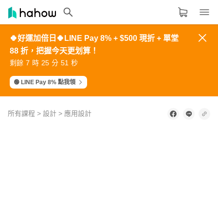
🍀好運加倍日🍀LINE Pay 8% + $500 現折 + 單堂
領域分類
大家都在學的領域
88 折，把握今天更划算！
9
4
7
7
2
0
5
8
8
3
8
3
6
6
1
1
6
9
9
4
生活品味
7
2
5
5
0
剩餘
時
分
秒
2
7
0
0
5
6
1
4
4
9
3
8
1
1
6
4
9
2
2
7
5
0
3
3
8
職場技能
🟢 LINE Pay 8% 點我領
設計
所有課程
>
設計
>
應用設計
語言
1
其他領域
second
of
2
minutes,
內容形式
選擇適合你的學習形式
16
seconds
影音課程
定期更新型課程