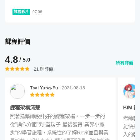
改完成。在進階募資解鎖的課程中我將會說明如何在專案中
設置參數，並把綠建築報告書計算、永續建材利用、
試看影片
07:08
PCCES （經費電腦估價系統）概念等也在 BIM 模型實
現。
課程評價
課程五大主題
4.8
/ 5.0
所有評價
21
則評價
Tsai Yung-Fu
2021-08-18
課程架構清楚
BIM 
照著建築師設計好的課程架構，一步一步的
老師教
從"操作介面"到"蓋房子"最後獲得"業界小撇
能快速
步"的學習旅程，系統性的了解Revit並且與業
入的教