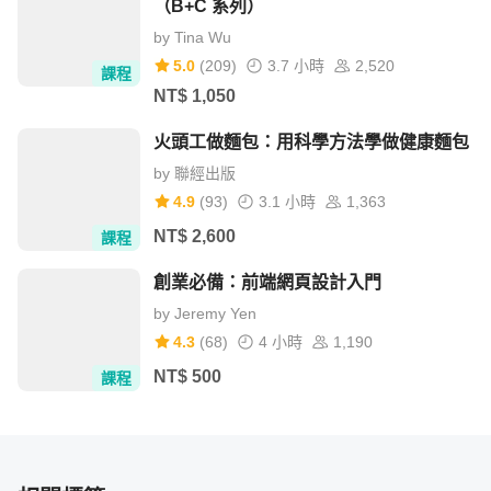
從圖紙到工地｜實際帶你到現場走訪
（B+C 系列）
by
Tina Wu
5.0
(
209
)
3.7 小時
2,520
課程
NT$
1,050
火頭工做麵包：用科學方法學做健康麵包
by
聯經出版
4.9
(
93
)
3.1 小時
1,363
專業秘訣分享｜增加你的就業能力
NT$
2,600
課程
創業必備：前端網頁設計入門
by
Jeremy Yen
4.3
(
68
)
4 小時
1,190
NT$
500
課程