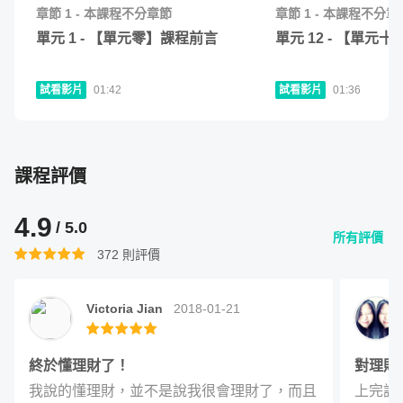
章節
1
-
本課程不分章節
章節
1
-
本課程不分章
沒有對的生涯規劃，就沒有對的理財規劃。所
單元
1
-
【單元零】課程前言
單元
12
-
【單元十
以，要談理財，也該從對的生涯規劃談起。
試看影片
01:42
試看影片
01:36
透過課程的安排，讓大家理解該如何讓自己的資產穩定成
長。我不教怎麼透過投機而快速致富，但是我教你怎麼發揮
自己的專業獲取更高的收入，然後一輩子不再需要擔心錢的
課程評價
問題。
4.9
我願意成為你的「理財教練」，教你基本功、監督你好好執
/ 5.0
所有評價
行，一起打造一個財務更健康、自由的人生。
372
則評價
Victoria Jian
2018-01-21
終於懂理財了！
對理財
我說的懂理財，並不是說我很會理財了，而且
上完課