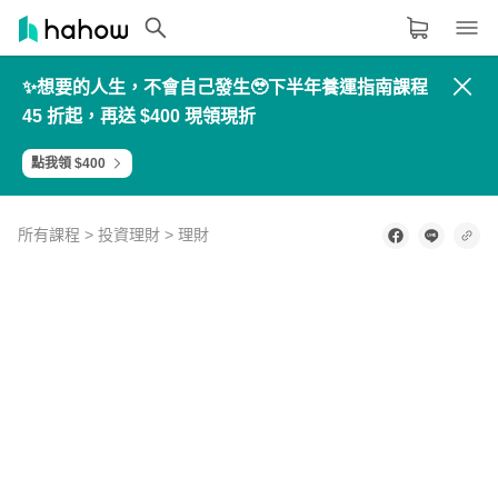
✨想要的人生，不會自己發生🥹下半年養運指南課程
領域分類
大家都在學的領域
45 折起，再送 $400 現領現折
生活品味
點我領 $400
職場技能
設計
所有課程
>
投資理財
>
理財
語言
1
second
of
其他領域
1
minute,
38
seconds
內容形式
選擇適合你的學習形式
影音課程
定期更新型課程