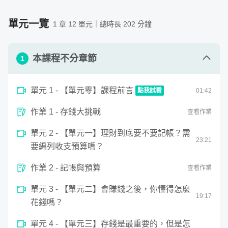
能使生活中的財務風險降低列預算，將錢有效率地存起來，
賺到數百倍學費。
援，請先留言與老師確認。）
變成你投資的本金。這不只是建立投資的基礎，更是養成一
紙、筆、計算機（手機內建的即可）
單元一覽
1 章 12 單元｜總時長 202 分鐘
個好習慣。
需要具備的背景知識
加減乘除的基本計算能力
此外，我還會告訴你「在什麼人生階段需要什麼保險」以及
本課程不分章節
1
「怎麼計算自己的保險需求」。有了保險，加上一筆能夠自
由運用、周轉的資金，便能雙重保障生活中的財務風險。最
單元 1 - 【單元零】課程前言
點我試看
01
:
42
後，我會帶你檢視自己的工作和收入，究竟要如何才能累積
0
資產、改善自己的生活。
作業 1 - 存錢大挑戰
seconds
查看作業
【單元零】課程前言
of
1
單元 2 - 【單元一】理財到底要不要記帳？需
minute,
23
:
21
42
要編列收支預算嗎？
seconds
作業 2 - 記帳與預算
查看作業
單元 3 - 【單元二】會賺錢之後，你懂得怎麼
19
:
17
花錢嗎？
單元 4 - 【單元三】存錢是最重要的，但是怎