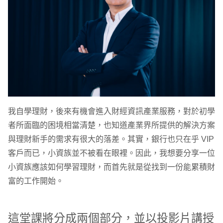
我自學理財，後來有機會進入財經資訊產業服務，對於初學
者所面臨的困境相當清楚，也知道產業界所提供的解決方案
與理財新手的需求有很大的落差。其實，銀行也只在乎 VIP
客戶而已，小資族並不被看在眼裡。因此，我想要分享一位
小資族應該如何學習理財，而首先就是從找到一份能累積財
富的工作開始。
這堂課將分成兩個部分，並以投影片講授