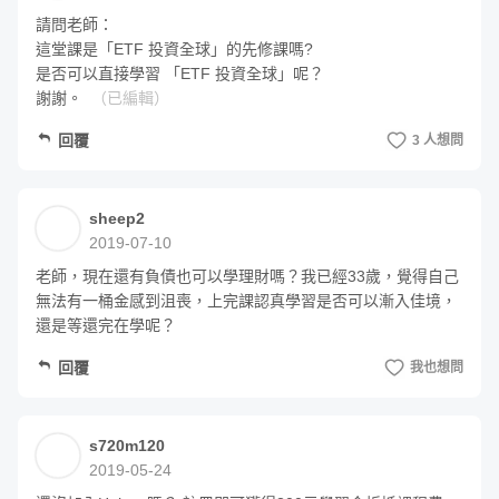
請問老師：

這堂課是「ETF 投資全球」的先修課嗎? 

是否可以直接學習 「ETF 投資全球」呢？

謝謝。
（已編輯）
回覆
3 人想問
sheep2
2019-07-10
老師，現在還有負債也可以學理財嗎？我已經33歲，覺得自己
無法有一桶金感到沮喪，上完課認真學習是否可以漸入佳境，
還是等還完在學呢？
回覆
我也想問
s720m120
2019-05-24