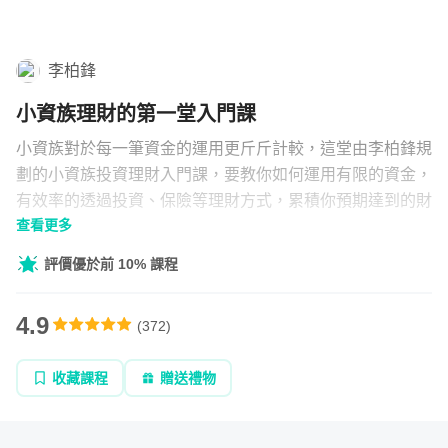
學習補給
李柏鋒
組合
小資族理財的第一堂入門課
直播
小資族對於每一筆資金的運用更斤斤計較，這堂由李柏鋒規
文章
劃的小資族投資理財入門課，要教你如何運用有限的資金，
有效率的透過投資、保險等理財方式，累積你預期達到的財
查看更多
富。並帶你理解投資工具與長短期投資規劃，讓你的資產穩
企業方案
定增長。
評價優於前 10% 課程
4.9
(
372
)
收藏課程
贈送禮物