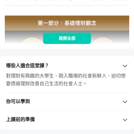
展開全部
哪些人適合這堂課？
對理財有興趣的大學生、剛入職場的社會新鮮人、迫切想
要透過理財改善自己生活的社會人士。
你可以學到
更了解自己的理財規劃，不再輕易受騙，就已經可以賺回
從理財的基礎「記帳」與「編列預算」開始，我會教你怎麼
數十倍學費。
上課前的準備
把錢花在對的地方，進而分析這些花費，了解如何編這不只
更懂得如何累積自己的資產，不走冤枉路，未來還有機會
需要準備的工具 / 軟體
（若購買課程前不清楚版本是否支