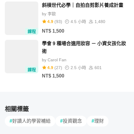
斜槓世代必學｜自拍自剪影片養成計畫
by
李歐
4.9
(
93
)
4.5 小時
1,480
NT$
1,500
課程
學會 9 種場合適用妝容 － 小資女孩化妝
術
by
Carol Fan
4.9
(
27
)
2.5 小時
601
課程
NT$
1,500
相關標籤
#
好讀人的學習補給
#
投資觀念
#
理財