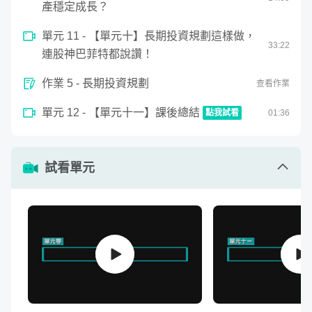
產穩定成長？
剛進社會沒幾年的新鮮人，想要存錢卻總是存不下來。
存了一些本金，但是怕風險太高、不知道怎麼投資，錢
單元 11 - 【單元十】長期投資規劃這樣做，
33
:
22
放銀行感覺又越來越薄。
連股神巴菲特都說讚！
已經有一些投資經驗，但怎麼努力成果都不理想。
作業 5 - 長期投資規劃
查看作業
那麼這堂課程將會非常適合你！
單元 12 - 【單元十一】課後總結
點我試看
01
:
36
上完這堂課，你會知道怎麼存到第一桶金，並跨出成功投資
0
seconds
的第一步。
【單元十一】課後總結
of
1
試看單元
minute,
36
其他相關作品
seconds
商周專欄：
小資族學理財
部落格：
USA STOCK