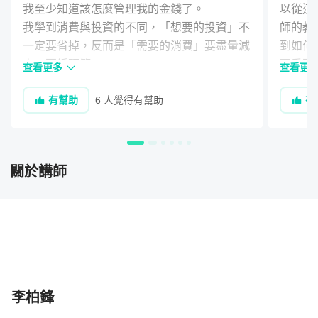
我至少知道該怎麼管理我的金錢了。

以從這
我學到消費與投資的不同，「想要的投資」不
師的教
一定要省掉，反而是「需要的消費」要盡量減
到如何
少、要編預算。

更重要
查看更多
查看更
這門課讓我發現我的收入減支出後其實還有不
排時間
有幫助
6 人覺得有幫助
有
少可以儲蓄下來，而且老師提醒我要找對存錢
活的平
目標，才有動力儲蓄，而不是以自以為的「提
懂得選
升生活品質」之名馬上花掉。

投資老
最重要的是，我終於知道有哪些投資工具、如
劃是不
關於講師
何尋找適合自己的投資工具，這些課題是我以
購XD
前買理財書看也看不懂的部份，非常有收獲！

人，很
上完第十單元，一種「踏實感」油然而生：因
面，上
為我算出我自己的投資規劃了！

一！
非常感謝老師開了這門課！
李柏鋒