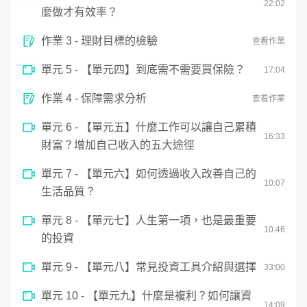
22
:
02
麼做才有效率？
作業 3 - 理財目標的檢驗
查看作業
單元 5 - 【單元四】到底需不需要買保險？
17
:
04
我曾在課前做過調查，在將近三百份的回饋中，最多人反應
作業 4 - 保障需求分析
查看作業
的就是想要了解投資工具該怎麼選擇與應用。因此我特別將
單元 6 - 【單元五】什麼工作可以讓自己累積
「投資工具」與「投資規劃」放入課程，我會清楚告訴大
16
:
33
財富？增加自己收入的五大途徑
家，每個工具你要如何運用，並介紹一個最簡單、最省時，
卻能讓你贏過大多數投資人的投資方法，讓你更懂得如何做
單元 7 - 【單元六】如何透過收入改善自己的
10
:
07
長期的投資規劃，讓資產穩定成長。
生活品質？
單元 8 - 【單元七】人生第一項，也是最重要
10
:
46
這堂課適合哪些人？
的投資
單元 9 - 【單元八】常見投資工具介紹與選擇
33
:
00
如果你是......
單元 10 - 【單元九】什麼是複利？如何讓資
14
:
09