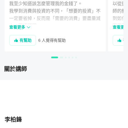
我至少知道該怎麼管理我的金錢了。

以從這
我學到消費與投資的不同，「想要的投資」不
師的教
一定要省掉，反而是「需要的消費」要盡量減
到如何
少、要編預算。

更重要
查看更多
查看更
這門課讓我發現我的收入減支出後其實還有不
排時間
有幫助
6 人覺得有幫助
有
少可以儲蓄下來，而且老師提醒我要找對存錢
活的平
目標，才有動力儲蓄，而不是以自以為的「提
懂得選
升生活品質」之名馬上花掉。

投資老
最重要的是，我終於知道有哪些投資工具、如
劃是不
關於講師
何尋找適合自己的投資工具，這些課題是我以
購XD
前買理財書看也看不懂的部份，非常有收獲！

人，很
上完第十單元，一種「踏實感」油然而生：因
面，上
為我算出我自己的投資規劃了！

一！
非常感謝老師開了這門課！
李柏鋒