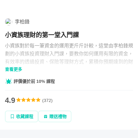
學習補給
李柏鋒
組合
小資族理財的第一堂入門課
直播
小資族對於每一筆資金的運用更斤斤計較，這堂由李柏鋒規
文章
劃的小資族投資理財入門課，要教你如何運用有限的資金，
有效率的透過投資、保險等理財方式，累積你預期達到的財
查看更多
富。並帶你理解投資工具與長短期投資規劃，讓你的資產穩
企業方案
定增長。
評價優於前 10% 課程
4.9
(
372
)
收藏課程
贈送禮物