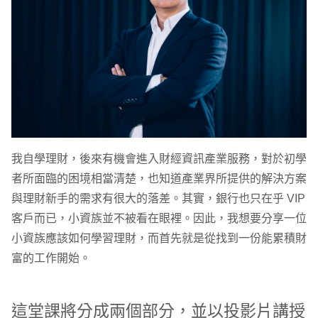
我自學理財，後來有機會進入財經資訊產業服務，對於初學
者所面臨的困境相當清楚，也知道產業界所提供的解決方案
與理財新手的需求有很大的落差。其實，銀行也只在乎 VIP
客戶而已，小資族並不被看在眼裡。因此，我想要分享一位
小資族應該如何學習理財，而首先就是從找到一份能累積財
富的工作開始。
這堂課將分成兩個部分，並以投影片講授