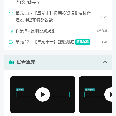
產穩定成長？
剛進社會沒幾年的新鮮人，想要存錢卻總是存不下來。
存了一些本金，但是怕風險太高、不知道怎麼投資，錢
單元 11 - 【單元十】長期投資規劃這樣做，
33
:
22
放銀行感覺又越來越薄。
連股神巴菲特都說讚！
已經有一些投資經驗，但怎麼努力成果都不理想。
作業 5 - 長期投資規劃
查看作業
那麼這堂課程將會非常適合你！
單元 12 - 【單元十一】課後總結
點我試看
01
:
36
上完這堂課，你會知道怎麼存到第一桶金，並跨出成功投資
0
seconds
的第一步。
【單元十一】課後總結
of
1
試看單元
minute,
36
其他相關作品
seconds
商周專欄：
小資族學理財
部落格：
USA STOCK