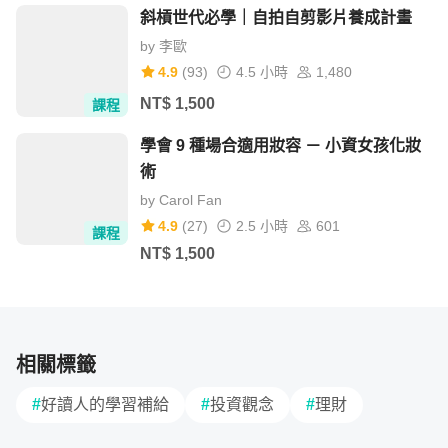
斜槓世代必學｜自拍自剪影片養成計畫
by
李歐
4.9
(
93
)
4.5 小時
1,480
NT$
1,500
課程
學會 9 種場合適用妝容 － 小資女孩化妝
術
by
Carol Fan
4.9
(
27
)
2.5 小時
601
課程
NT$
1,500
相關標籤
#
好讀人的學習補給
#
投資觀念
#
理財