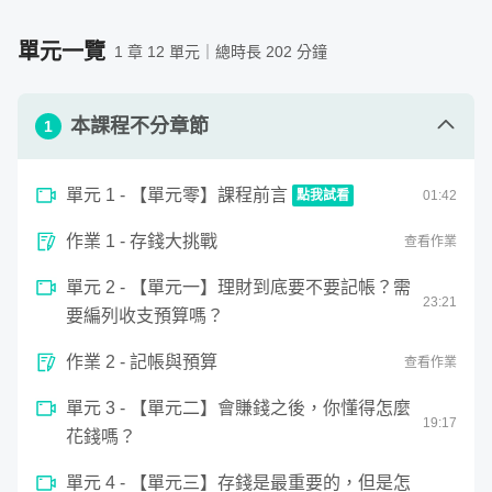
能使生活中的財務風險降低列預算，將錢有效率地存起來，
賺到數百倍學費。
援，請先留言與老師確認。）
變成你投資的本金。這不只是建立投資的基礎，更是養成一
紙、筆、計算機（手機內建的即可）
單元一覽
1 章 12 單元｜總時長 202 分鐘
個好習慣。
需要具備的背景知識
加減乘除的基本計算能力
此外，我還會告訴你「在什麼人生階段需要什麼保險」以及
本課程不分章節
1
「怎麼計算自己的保險需求」。有了保險，加上一筆能夠自
由運用、周轉的資金，便能雙重保障生活中的財務風險。最
單元 1 - 【單元零】課程前言
點我試看
01
:
42
後，我會帶你檢視自己的工作和收入，究竟要如何才能累積
0
資產、改善自己的生活。
作業 1 - 存錢大挑戰
seconds
查看作業
【單元零】課程前言
of
1
單元 2 - 【單元一】理財到底要不要記帳？需
minute,
23
:
21
42
要編列收支預算嗎？
seconds
作業 2 - 記帳與預算
查看作業
單元 3 - 【單元二】會賺錢之後，你懂得怎麼
19
:
17
花錢嗎？
單元 4 - 【單元三】存錢是最重要的，但是怎