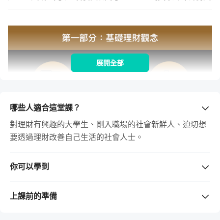
展開全部
哪些人適合這堂課？
對理財有興趣的大學生、剛入職場的社會新鮮人、迫切想
要透過理財改善自己生活的社會人士。
你可以學到
更了解自己的理財規劃，不再輕易受騙，就已經可以賺回
從理財的基礎「記帳」與「編列預算」開始，我會教你怎麼
數十倍學費。
上課前的準備
把錢花在對的地方，進而分析這些花費，了解如何編這不只
更懂得如何累積自己的資產，不走冤枉路，未來還有機會
需要準備的工具 / 軟體
（若購買課程前不清楚版本是否支