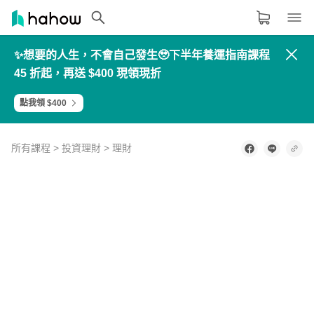
✨想要的人生，不會自己發生🥹下半年養運指南課程
領域分類
大家都在學的領域
45 折起，再送 $400 現領現折
生活品味
點我領 $400
職場技能
設計
所有課程
>
投資理財
>
理財
語言
0
of
1
其他領域
minute,
38
seconds
內容形式
選擇適合你的學習形式
影音課程
定期更新型課程