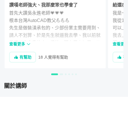
讚嘆老師強大、我那麼笨也學會了
給還在
了!
首先大讚吳永進老師💗💗💗

我是一
根本台灣AutoCAD教父💪💪💪

我從1
先生是做裝潢承包的、少部份業主需要用到、
可以上
請人不划算、於是先生就逼我去學、我以前就
我去上
是很不會念書的人、很笨、現在雪上加霜、又
照，原
查看更多
查看更
笨又老腦袋也不靈光、所以我非常抗拒、但是
高階層
有幫助
18 人覺得有幫助
有
也被逼了一年、我自己就積極上網不斷收尋、
到了業
終於被我找到翔虹。先生問我幹嘛不去家附近
所幸在
的巨匠學、跑那麼遠、被我怒吼“你不要管
站，也從
我！好老師比較重要！”。我去詢問時、吳老
那時我
關於講師
師很自信的告訴我、0基礎也沒問題、讓我安
很認份
心不少、但是、然後、我第一天上課就、//崩//
習練習~
潰//了//、因為我發現、我不是沒有AutoCAD
但因為
的基礎、我是連電腦基礎都沒有、連開機都要
類似的問
問旁邊的人、連基本的複製貼上那種都不會、
在論壇
第一天上課結束、我立刻詢問老師有沒有什麼
那是什