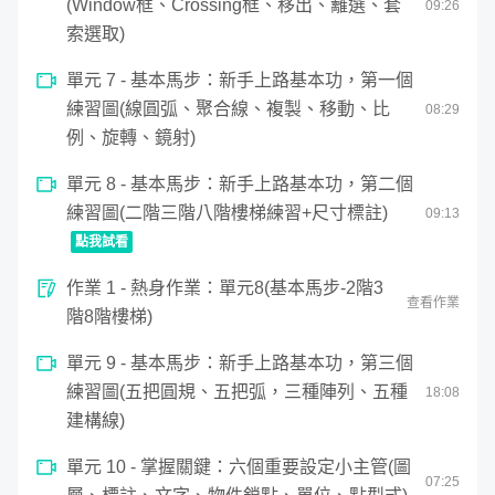
(Window框、Crossing框、移出、籬選、套
09
:
26
索選取)
單元 7 - 基本馬步：新手上路基本功，第一個
練習圖(線圓弧、聚合線、複製、移動、比
08
:
29
例、旋轉、鏡射)
單元 8 - 基本馬步：新手上路基本功，第二個
練習圖(二階三階八階樓梯練習+尺寸標註)
09
:
13
點我試看
0
作業 1 - 熱身作業：單元8(基本馬步-2階3
seconds
基本馬步：新手上路基本功，第二個練習圖(二階三階八階樓
查看作業
of
階8階樓梯)
9
minutes,
13
單元 9 - 基本馬步：新手上路基本功，第三個
seconds
練習圖(五把圓規、五把弧，三種陣列、五種
18
:
08
建構線)
單元 10 - 掌握關鍵：六個重要設定小主管(圖
07
:
25