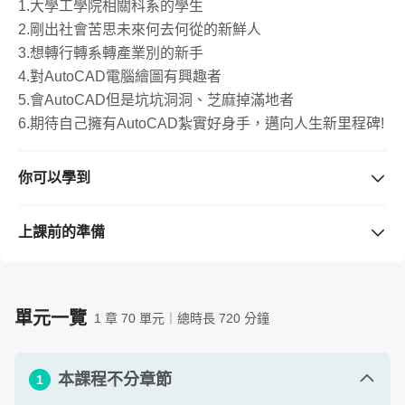
1.大學工學院相關科系的學生
2.剛出社會苦思未來何去何從的新鮮人
3.想轉行轉系轉產業別的新手
4.對AutoCAD電腦繪圖有興趣者
5.會AutoCAD但是坑坑洞洞、芝麻掉滿地者
你可以學到
入門課程從零開始→工作環境布置與設定→大量的繪圖心
法技巧→掌握圖層、標註、文字、圖塊、剖面線五大配角
上課前的準備
→最後輕鬆將成果出圖，結訓後就具備產業界設計繪圖部
需要準備的工具 / 軟體
（若購買課程前不清楚版本是否支
門需求AutoCAD 2D的基本實力囉。
援，請先留言與老師確認。）
AutoCAD軟體(2014~2020)，軟體可由Autodesk官網下載
單元一覽
1 章 70 單元｜總時長 720 分鐘
試用版(30天)
(http://www.autodesk.com.tw/products/autocad/free-trial)
本課程不分章節
在校學生可由Autodesk設計聯盟免費下載。(含三年授權序
1
號)