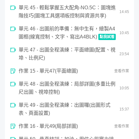
單元 45 - 輕鬆掌握五大配角-NO.5C：圖塊進
14
:
45
階技巧(圖塊工具選項板控制與資源共享)
單元 46 - 出圖前的準備：無中生有，繪製A4
10
:
45
圖框(線寬控制、文字、寫出A4BLK)
點我試看
0
單元 47 - 出圖全程演練：平面總圖(配置、視
seconds
出圖前的準備：無中生有，繪製A4圖框(線寬控制、文字、寫出
23
:
54
of
埠、比例尺)
10
minutes,
45
作業 15 - 單元47(平面總圖)
查看作業
seconds
單元 48 - 出圖全程演練：局部詳圖(多重比例
10
:
05
尺出圖、視埠控制)
單元 49 - 出圖全程演練：出圖囉(出圖形式
15
:
37
表、頁面設置)
作業 16 - 單元49(局部詳圖)
查看作業