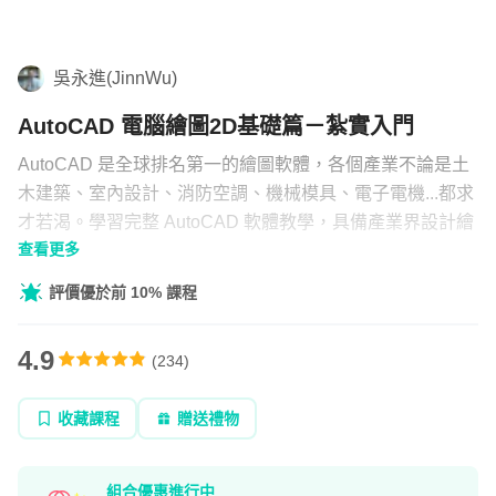
空
調...
學習補給
等產
吳永進(JinnWu)
組合
業
AutoCAD 電腦繪圖2D基礎篇－紮實入門
直播
AutoCAD 是全球排名第一的繪圖軟體，各個產業不論是土
文章
木建築、室內設計、消防空調、機械模具、電子電機...都求
才若渴。學習完整 AutoCAD 軟體教學，具備產業界設計繪
查看更多
圖部門，求職轉職不再是難事。
企業方案
評價優於前 10% 課程
4.9
(
234
)
收藏課程
贈送禮物
組合優惠進行中