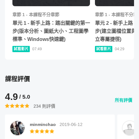
章節
1
-
本課程不分章節
章節
1
-
本課程不分章
單元
1
-
新手上路：踏出關鍵的第一
單元
2
-
新手上路：
步(版本分析、圖紙大小、工程圖學
步(建立圖檔位置與
標準、Windows快速鍵)
立專屬捷徑)
試看影片
07:49
試看影片
04:29
課程評價
4.9
/ 5.0
所有評價
234
則評價
minminchao
2019-06-12