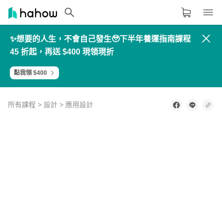
✨想要的人生，不會自己發生🥹下半年養運指南課程
領域分類
大家都在學的領域
45 折起，再送 $400 現領現折
生活品味
點我領 $400
職場技能
設計
所有課程
>
設計
>
應用設計
語言
0
of
機械
2
其他領域
minutes,
模
11
具、
seconds
內容形式
選擇適合你的學習形式
電子
電
影音課程
機、
消防
定期更新型課程