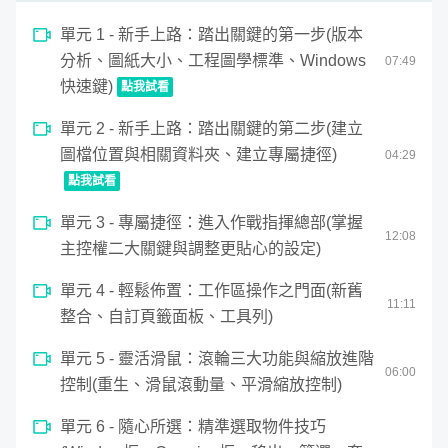
http://www.autodesk.com/education/free-software/autocad
單元 1 - 新手上路：踏出關鍵的第一步(版本
本課程以 AutoCAD windows 版本作為示範，建議同學使
分析、圖紙大小、工程圖學標準、Windows
07
:
49
用 windows 版本，以方便觀看課程中老師示範的畫面。使
快速鍵)
點我試看
用 Mac 的同學，建議分割出 windows 系統來作業。
0
需要具備的背景知識
單元 2 - 新手上路：踏出關鍵的第二步(建立
seconds
新手上路：踏出關鍵的第一步(版本分析、圖紙大小、工程圖學
of
新手不用擔心，這是AutoCAD入門課程，我們從零開始，
圖檔位置與相關資料夾、建立專屬捷徑)
04
:
29
7
minutes,
循序漸進識圖、看圖、繪圖、出圖，一步一步紮穩馬步練
點我試看
49
就AutoCAD專業好身手。
0
seconds
單元 3 - 專屬捷徑：進入作戰指揮總部(掌握
seconds
新手上路：踏出關鍵的第二步(建立圖檔位置與相關資料夾
12
:
08
of
主控權二大關鍵與調整更貼心的設定)
4
minutes,
28
單元 4 - 輕鬆佈置：工作區操作之門面(新舊
seconds
11
:
11
整合、自訂頁籤面板、工具列)
單元 5 - 靈活滑鼠：滾輪三大功能與縮放進階
06
:
00
控制(重生、滑鼠滾動量、平滑縮放控制)
單元 6 - 隨心所選：精準選取物件技巧