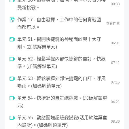
單元 50 - 恭喜結訓：加油，用信心與實力接
00
:
33
受新挑戰。
作業 17 - 自由發揮，工作中的任何實戰圖
查看作業
面都可以。
單元 51 - 揭開快捷鍵的神秘面紗與十大守
06
:
01
則。(加碼解鎖單元)
單元 52 - 輕鬆掌握內部快捷鍵的自訂，快狠
07
:
11
準。(加碼解鎖單元)
單元 53 - 輕鬆掌握外部快捷鍵的自訂，呼風
07
:
15
喚雨。(加碼解鎖單元)
單元 54 - 快捷鍵的自訂總挑戰。(加碼解鎖單
04
:
21
元)
單元 55 - 動態圖塊超級變變變(活用於建築室
08
:
36
內設計)。(加碼解鎖單元)