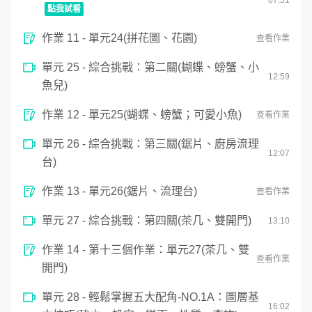
點我試看
0
作業 11 - 單元24(拼花圖、花園)
seconds
查看作業
綜合挑戰：第一關(拼花、花園)
of
7
單元 25 - 綜合挑戰：第二關(蝴蝶、螃蟹、小
minutes,
12
:
59
51
魚兒)
seconds
作業 12 - 單元25(蝴蝶、螃蟹；可愛小魚)
查看作業
單元 26 - 綜合挑戰：第三關(鋸片、廚房流理
12
:
07
台)
作業 13 - 單元26(鋸片、流理台)
查看作業
單元 27 - 綜合挑戰：第四關(茶几、雙開門)
13
:
10
作業 14 - 第十三個作業：單元27(茶几、雙
查看作業
開門)
單元 28 - 輕鬆掌握五大配角-NO.1A：圖層基
16
:
02