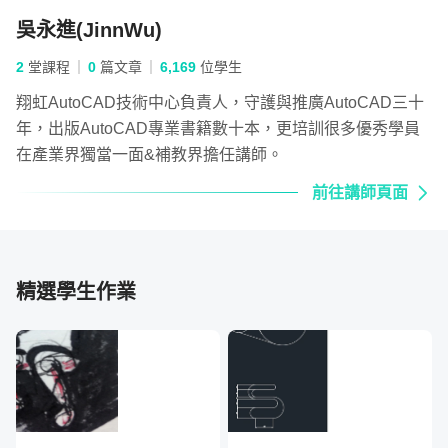
教學光碟可以買的、老師跟我講有線上課程、
可以讓
吳永進(JinnWu)
我回家立刻買、很高興發現真的跟上課內容一
真的是
樣、我就重複一直狂看、老師線上課程的所有
在尋找如
2
堂課程
0
篇文章
6,169
位學生
動作、很笨的我都會一模一樣在家裡的電腦、
但發現
翔虹AutoCAD技術中心負責人，守護與推廣AutoCAD三十
完全複製出來、有時間還會提前預習下一次的
上面得
年，出版AutoCAD專業書籍數十本，更培訓很多優秀學員
課程、第二次上課開始、我就跟的上大家、而
對於L
在產業界獨當一面&補教界擔任講師。
且、可能是有成就感、我居然學的挺有興趣、
沒有人
前往講師頁面
挺快樂的、變的很好學、我真的很感謝吳老
也就是
師、我又老又笨腦袋又走鐘、我唯一做對的、
虹程式
就是找到吳老師、明天是我最後一次上課、但
非常的嚴
是我在考慮、學完了、要不要再去學3D、就
前幾天
精選學生作業
純粹覺得有興趣、而且如果我有再去上課、一
謠言是真的
定也會連同線上課程一起買、這二個雙管其
但是內
下、我發揮200%的自己🤣🤣🤣上課不斷操
齊...可
作、讓我很緊張、所以很專心、線上課程則是
我上課
可以讓我反覆練習、如果只有上課、當下記了
化、台中
七八成、我回家只會剩二成、只靠自己微弱記
由此可