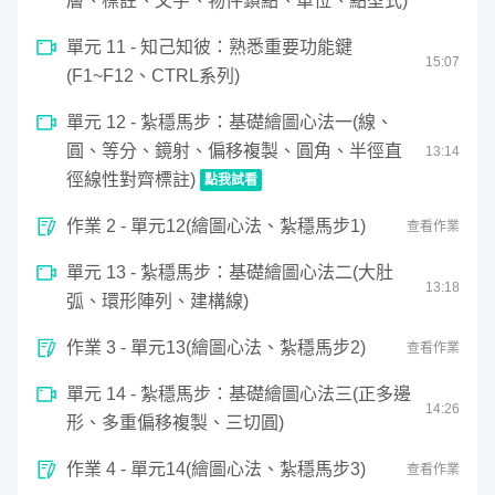
層、標註、文字、物件鎖點、單位、點型式)
單元 11 - 知己知彼：熟悉重要功能鍵
15
:
07
(F1~F12、CTRL系列)
單元 12 - 紮穩馬步：基礎繪圖心法一(線、
圓、等分、鏡射、偏移複製、圓角、半徑直
13
:
14
徑線性對齊標註)
點我試看
0
作業 2 - 單元12(繪圖心法、紮穩馬步1)
seconds
查看作業
紮穩馬步：基礎繪圖心法一(線、圓、等分、鏡射、偏移複
of
13
單元 13 - 紮穩馬步：基礎繪圖心法二(大肚
minutes,
13
:
18
14
弧、環形陣列、建構線)
seconds
作業 3 - 單元13(繪圖心法、紮穩馬步2)
查看作業
單元 14 - 紮穩馬步：基礎繪圖心法三(正多邊
14
:
26
形、多重偏移複製、三切圓)
作業 4 - 單元14(繪圖心法、紮穩馬步3)
查看作業