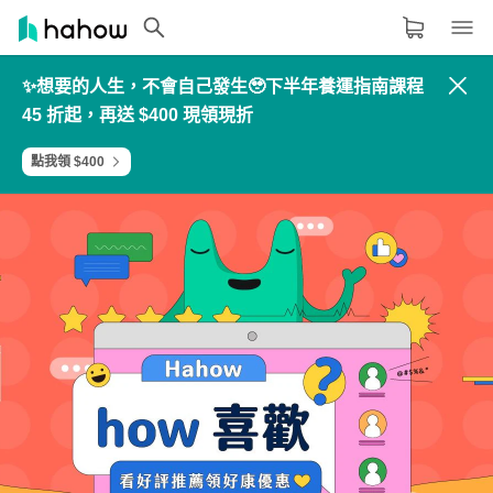
✨想要的人生，不會自己發生🥹下半年養運指南課程
領域分類
大家都在學的領域
45 折起，再送 $400 現領現折
生活品味
點我領 $400
職場技能
設計
語言
其他領域
內容形式
選擇適合你的學習形式
影音課程
定期更新型課程