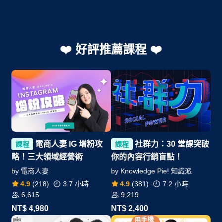
.
❤️ 好評推薦課程 ❤️
電商人妻 IG 增粉攻
社群力：30 堂課突破
課程
課程
略！三大領域經營術
你的內容行銷盲點！
by
電商人妻
by
Knowledge Pie! 知識派
4.9
(
218
)
3.7 小時
4.9
(
381
)
7.2 小時
6,615
9,219
NT$
4,980
NT$
2,400