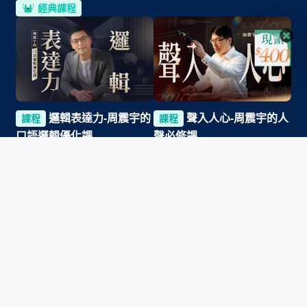
經典課程
登入/註冊
邏輯表達力-周震宇的
聲入人心-周震宇的人
課程
課程
口語邏輯優化課
聲必修課
by
周震宇
by
周震宇
4.9
(
291
)
6 小時
5.0
(
465
)
5.3 小時
7,521
10,299
NT$
3,680
NT$
3,980
83 折起