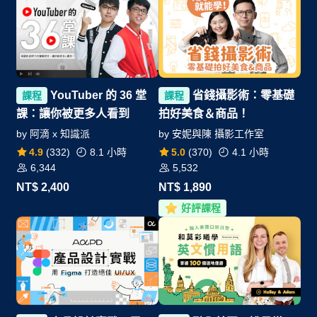
YouTuber 的 36 堂
省錢攝影術：零基礎
課程
課程
課：讓你被更多人看到
拍好美食＆商品！
by
阿滴 x 知識派
by
安妮與陳 攝影工作室
4.9
(
332
)
8.1 小時
5.0
(
370
)
4.1 小時
6,344
5,532
NT$
2,400
NT$
1,890
好評課程