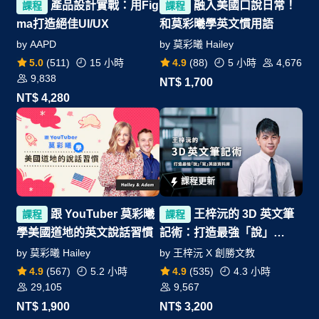
產品設計實戰：用Fig
融入美國口說日常！
課程
課程
ma打造絕佳UI/UX
和莫彩曦學英文慣用語
by
AAPD
by
莫彩曦 Hailey
5.0
(
511
)
15 小時
4.9
(
88
)
5 小時
4,676
9,838
NT$
1,700
NT$
4,280
課程更新
跟 YouTuber 莫彩曦
王梓沅的 3D 英文筆
課程
課程
學美國道地的英文說話習慣
記術：打造最強「說」
「寫」英語資料庫
by
莫彩曦 Hailey
by
王梓沅 X 創勝文教
4.9
(
567
)
5.2 小時
4.9
(
535
)
4.3 小時
29,105
9,567
NT$
1,900
NT$
3,200