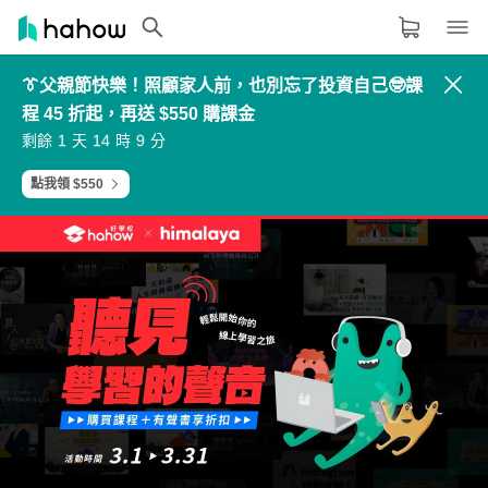
👔父親節快樂！照顧家人前，也別忘了投資自己🤓課
領域分類
大家都在學的領域
程 45 折起，再送 $550 購課金
3
3
6
1
4
4
7
2
2
2
5
0
5
5
8
3
生活品味
1
1
4
9
剩餘
天
時
分
6
6
9
4
0
0
3
8
7
7
0
5
8
8
1
6
9
9
2
7
職場技能
點我領 $550
設計
語言
其他領域
內容形式
選擇適合你的學習形式
影音課程
定期更新型課程