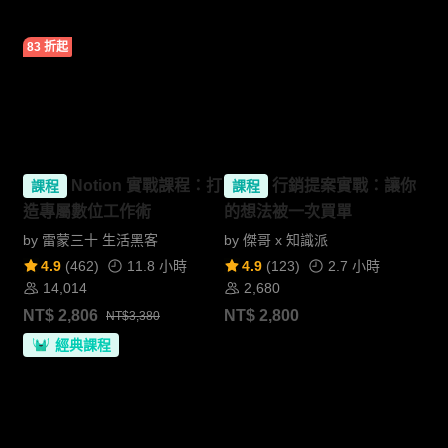
83 折起
Notion 實戰課程：打
行銷提案實戰：讓你
課程
課程
造專屬數位工作術
的想法被一次買單
by
雷蒙三十 生活黑客
by
傑哥 x 知識派
4.9
(
462
)
11.8 小時
4.9
(
123
)
2.7 小時
14,014
2,680
NT$
2,806
NT$
2,800
NT$3,380
經典課程