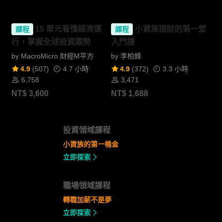
15 單元看懂經濟運
小資族理財的第一堂
課程
課程
行，掌握全球投資趨勢
入門課
by
MacroMicro 財經M平方
by
李柏鋒
4.9
(
507
)
4.7 小時
4.9
(
372
)
3.3 小時
6,758
3,471
NT$
3,600
NT$
1,688
投資領域課程
小資族的第一桶金
立即探索
職場領域課程
轉職加薪不是夢
立即探索